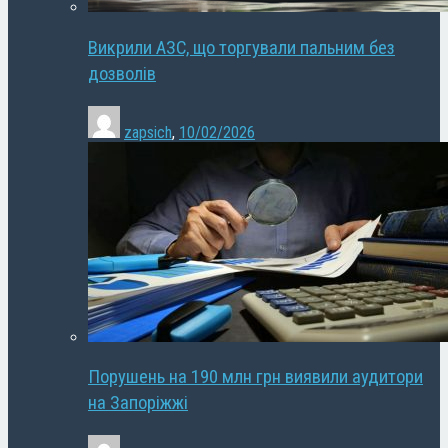
Викрили АЗС, що торгували пальним без
дозволів
zapsich
,
10/02/2026
Порушень на 190 млн грн виявили аудитори
на Запоріжжі