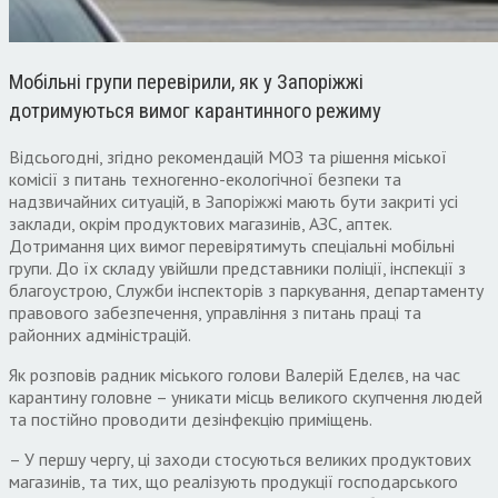
Мобільні групи перевірили, як у Запоріжжі
дотримуються вимог карантинного режиму
Відсьогодні, згідно рекомендацій МОЗ та рішення міської
комісії з питань техногенно-екологічної безпеки та
надзвичайних ситуацій, в Запоріжжі мають бути закриті усі
заклади, окрім продуктових магазинів, АЗС, аптек.
Дотримання цих вимог перевірятимуть спеціальні мобільні
групи. До їх складу увійшли представники поліції, інспекції з
благоустрою, Служби інспекторів з паркування, департаменту
правового забезпечення, управління з питань праці та
районних адміністрацій.
Як розповів радник міського голови Валерій Еделєв, на час
карантину головне – уникати місць великого скупчення людей
та постійно проводити дезінфекцію приміщень.
– У першу чергу, ці заходи стосуються великих продуктових
магазинів, та тих, що реалізують продукції господарського