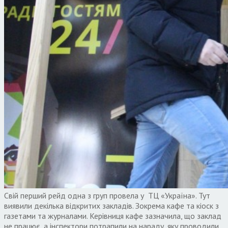
Свій перший рейд одна з груп провела у ТЦ «Україна». Тут
виявили декілька відкритих закладів. Зокрема кафе та кіоск з
газетами та журналами. Керівниця кафе зазначила, що заклад
не працює, а інспектори потрапили на нараду, яку проводили