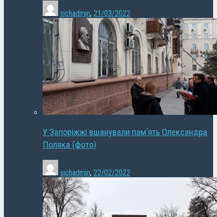
sichadmin
,
21/03/2022
У Запоріжжі вшанували пам’ять Олександра
Поляка (фото)
sichadmin
,
22/02/2022