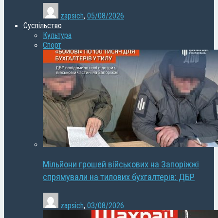
zapsich
,
05/08/2026
Суспільство
Культура
Спорт
Мільйони грошей військових на Запоріжжі
спрямували на тилових бухгалтерів: ДБР
zapsich
,
03/08/2026