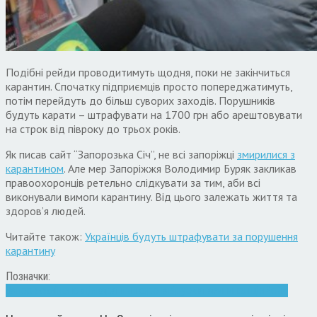
Подібні рейди проводитимуть щодня, поки не закінчиться
карантин. Спочатку підприємців просто попереджатимуть,
потім перейдуть до більш суворих заходів. Порушників
будуть карати – штрафувати на 1700 грн або арештовувати
на строк від півроку до трьох років.
Як писав сайт “Запорозька Січ”, не всі запоріжці
змирилися з
карантином
. Але мер Запоріжжя Володимир Буряк закликав
правоохоронців ретельно слідкувати за тим, аби всі
виконували вимоги карантину. Від цього залежать життя та
здоров’я людей.
Читайте також:
Українців будуть штрафувати за порушення
карантину
Позначки:
Запоріжжя
інспекція
карантин
коронавірус
магазини
поліція
Рейд