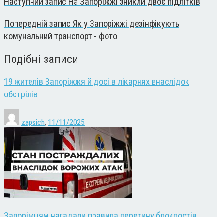
Наступний запис
На Запоріжжі зникли двоє підлітків
Попередній запис
Як у Запоріжжі дезінфікують
комунальний транспорт - фото
Подібні записи
19 жителів Запоріжжя й досі в лікарнях внаслідок
обстрілів
zapsich
,
11/11/2025
Запоріжцям нагадали правила перетину блокпостів