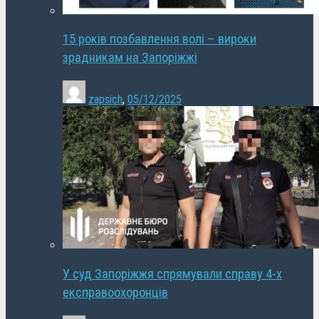
15 років позбавлення волі – вироки
зрадникам на Запоріжжі
zapsich
,
05/12/2025
У суд Запоріжжя спрямували справу 4-х
експравоохоронців