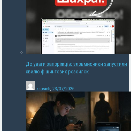
До уваги запоріжців: зловмисники запустили
хвилю фішингових розсилок
zapsich
,
23/07/2026