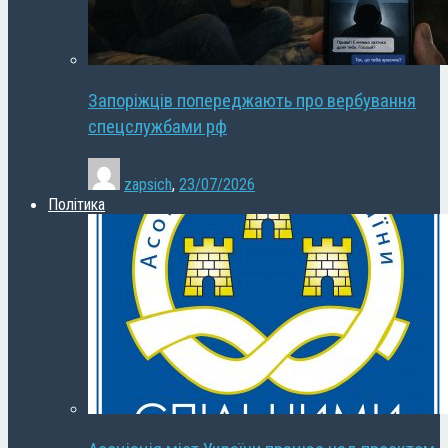
Запоріжців попереджають про вербування
спецслужбами рф
zapsich
,
23/07/2026
Політика