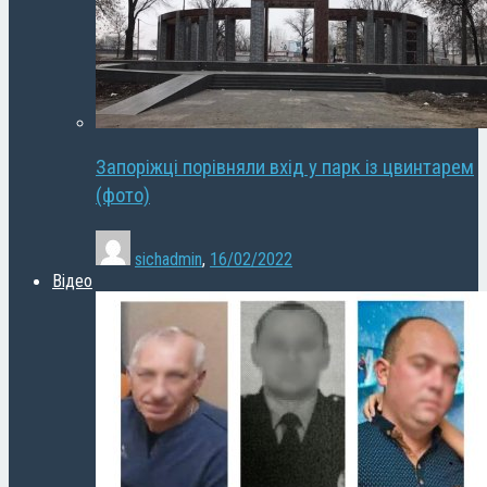
Запоріжці порівняли вхід у парк із цвинтарем
(фото)
sichadmin
,
16/02/2022
Відео