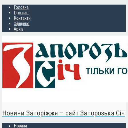
Головна
Про нас
Контакти
Офіційно
Архів
Новини Запоріжжя – сайт Запорозька Січ
Новини