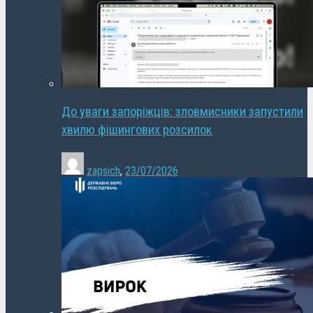
До уваги запоріжців: зловмисники запустили
хвилю фішингових розсилок
zapsich
,
23/07/2026