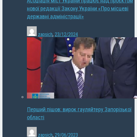
Асоціація міст України працює над проєктом
нової редакції Закону України «Про місцеві
державні адміністрації»
zapsich
,
23/12/2024
Перший пішов: вирок гауляйтеру Запорізької
області
zapsich
,
29/06/2023