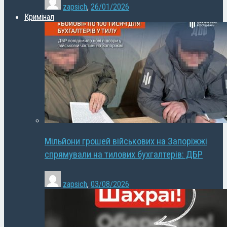
zapsich
,
26/01/2026
Кримінал
Мільйони грошей військових на Запоріжжі
спрямували на тилових бухгалтерів: ДБР
zapsich
,
03/08/2026