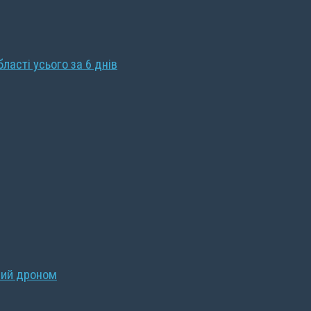
бласті усього за 6 днів
ний дроном