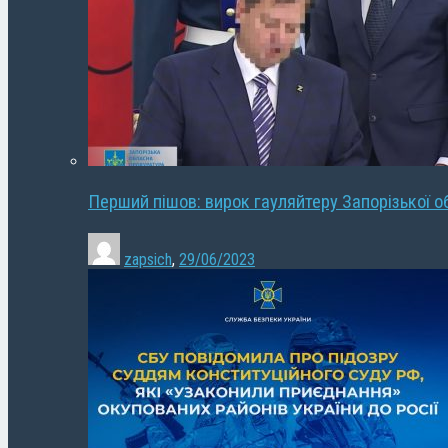
Перший пішов: вирок гауляйтеру Запорізької о
zapsich
,
29/06/2023