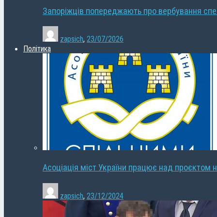
Запоріжців попереджають про вербування сп
zapsich
,
23/07/2026
Політика
Асоціація міст України працює над проєктом н
zapsich
,
23/12/2024