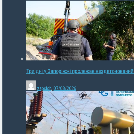
Три дні у Запоріжжі пролежав нездетонований
zapsich
,
07/08/2026