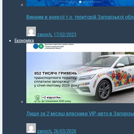
Винним в анексії т.о. територій Запорізької об
zapsich
,
17/02/2023
Економіка
Лише за 2 місяці власники VIP-авто в Запорізь
zapsich
,
26/03/2026