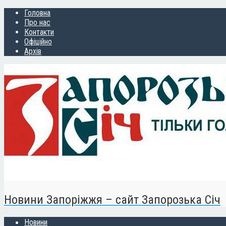
Головна
Про нас
Контакти
Офіційно
Архів
Новини Запоріжжя – сайт Запорозька Січ
Новини