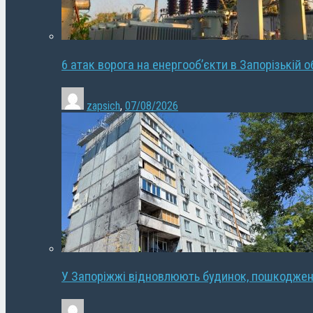
6 атак ворога на енергооб’єкти в Запорізькій о
zapsich
,
07/08/2026
У Запоріжжі відновлюють будинок, пошкодже