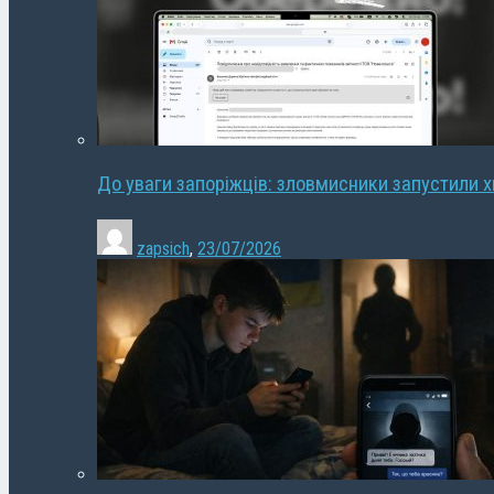
До уваги запоріжців: зловмисники запустили 
zapsich
,
23/07/2026