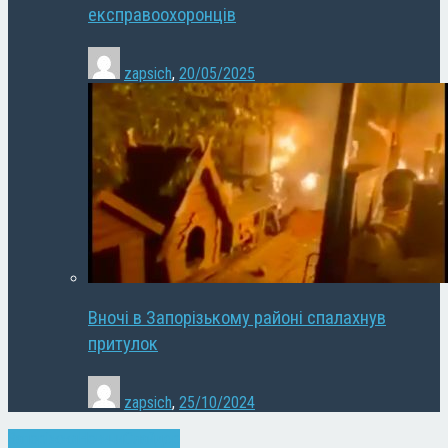
експравоохоронців
zapsich
,
20/05/2025
Вночі в Запорізькому районі спалахнув
притулок
zapsich
,
25/10/2024
Запоріжжя
Новини
Слайдер