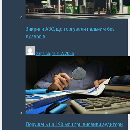
Викрили АЗС, що торгували пальним без
дозволів
zapsich
,
10/02/2026
Порушень на 190 млн грн виявили аудитори