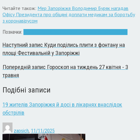
Читайте також:
Мер Запоріжжя Володимир Буряк нагадав
Офісу Президента про обіцяні доплати медикам за боротьбу
з коронавірусом
Позначки:
гуртожиток
Запоріжжя
карантин
коронавірус
хвороба
Наступний запис
Куди поділись плити з фонтану на
площі Фестивальній у Запоріжжі
Попередній запис
Гороскоп на тиждень 27 квітня - 3
травня
Подібні записи
19 жителів Запоріжжя й досі в лікарнях внаслідок
обстрілів
zapsich
,
11/11/2025