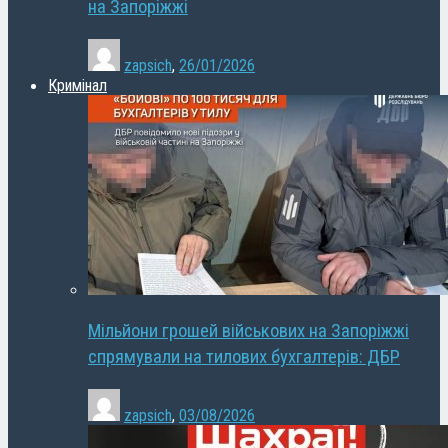
на Запоріжжі
zapsich
,
26/01/2026
Кримінал
Мільйони грошей військових на Запоріжжі
спрямували на тилових бухгалтерів: ДБР
zapsich
,
03/08/2026