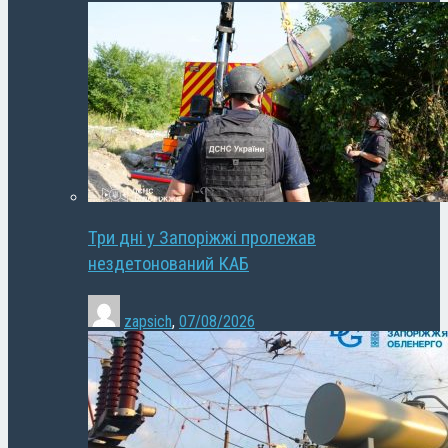
Три дні у Запоріжжі пролежав
нездетонований КАБ
zapsich
,
07/08/2026