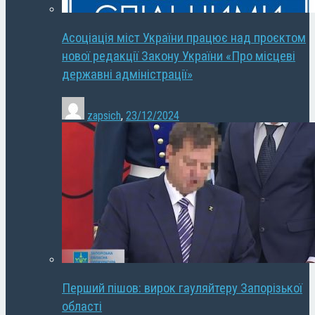
Асоціація міст України працює над проєктом
нової редакції Закону України «Про місцеві
державні адміністрації»
zapsich
,
23/12/2024
Перший пішов: вирок гауляйтеру Запорізької
області