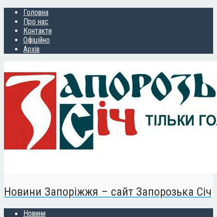
Головна
Про нас
Контакти
Офіційно
Архів
Новини Запоріжжя – сайт Запорозька Січ
Новини