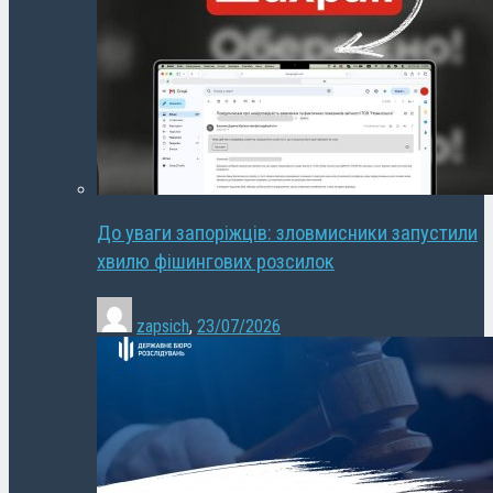
До уваги запоріжців: зловмисники запустили
хвилю фішингових розсилок
zapsich
,
23/07/2026