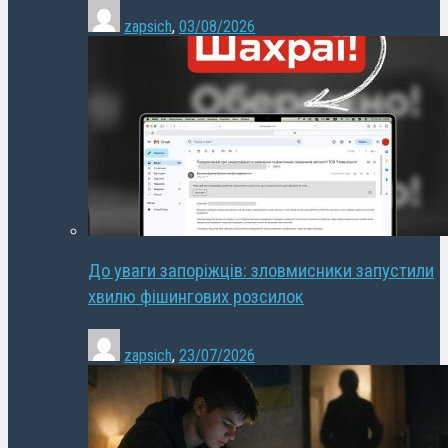
zapsich
,
03/08/2026
До уваги запоріжців: зловмисники запустили
хвилю фішингових розсилок
zapsich
,
23/07/2026