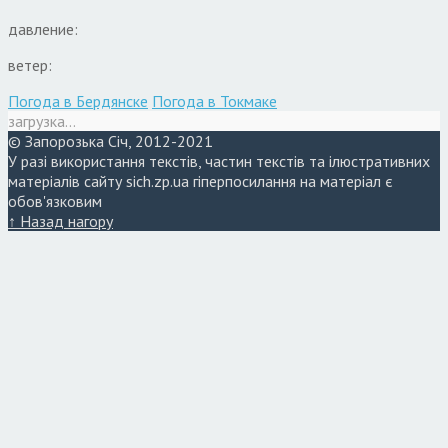
давление:
ветер:
Погода в Бердянске
Погода в Токмаке
загрузка...
© Запорозька Січ, 2012-2021
У разі використання текстів, частин текстів та ілюстративних
матеріалів сайту sich.zp.ua гіперпосилання на матеріал є
обов'язковим
↑ Назад нагору