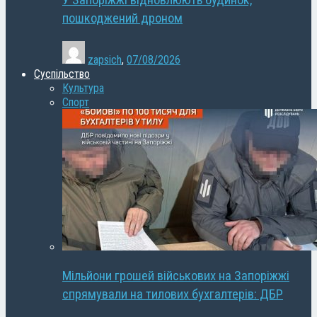
У Запоріжжі відновлюють будинок,
пошкоджений дроном
zapsich
,
07/08/2026
Суспільство
Культура
Спорт
Мільйони грошей військових на Запоріжжі
спрямували на тилових бухгалтерів: ДБР