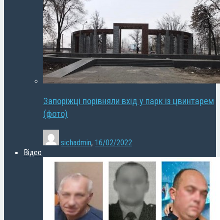
Запоріжці порівняли вхід у парк із цвинтарем
(фото)
sichadmin
,
16/02/2022
Відео