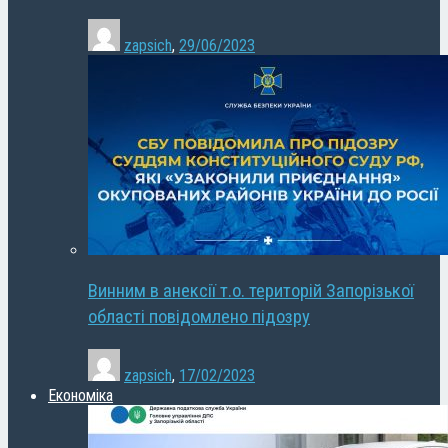
zapsich
,
29/06/2023
Винним в анексії т.о. територій Запорізької
області повідомлено підозру
zapsich
,
17/02/2023
Економіка