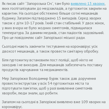
Як писав сайт “Запорозька Січ”, там було
виявлено 13 хворих
,
яких госпіталізували до медзакладів, а гуртожиток закрили на
карантин. На сьогодні обстежено більше сотні мешканців
будинку. Загалом підтверджено 15 випадків. Серед хворих
також є діти 10-17 років. Їхній стан стабільний. У двох жінок,
у яких вчора не було жодних симптомів, підвищилася
температура. За даними медиків, стан пацієнтів задовільний.
Про це повідомляє сайт Запорізької міської ради.
Сьогодні мають закінчити тестування на коронавірус усіх
двохсот мешканців, а також провести санітарну обробку.
Біля гуртожитку встановили пост поліції, щоб ніхто не
заходив і не виходив. Для мешканців забезпечать поставку
продуктів харчування та медикаментів.
Мер Запоріжжя Володимир Буряк також дав доручення
провести інструктаж у всіх 54 гуртожитках міста та
підготувати пам’ятки, щоб у разі виявлення симптомів
хвороби, люди знали, що робити.
Загалом на сьогодні в Запоріжжі виявлено вже 109 хворих на
коронавірус.