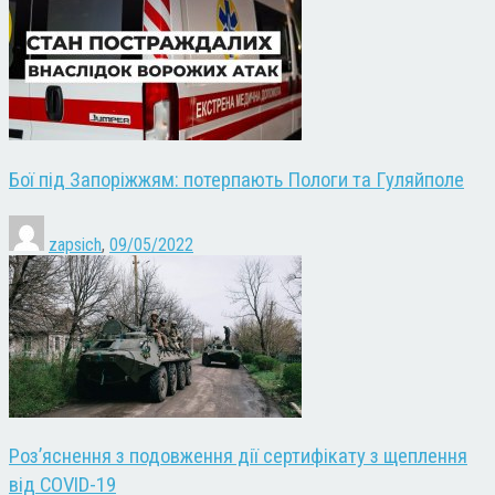
Бої під Запоріжжям: потерпають Пологи та Гуляйполе
zapsich
,
09/05/2022
Роз’яснення з подовження дії сертифікату з щеплення
від COVID-19