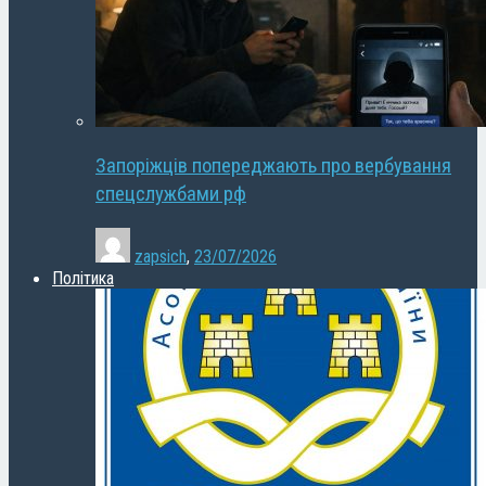
Запоріжців попереджають про вербування
спецслужбами рф
zapsich
,
23/07/2026
Політика