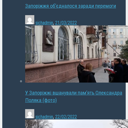
Запоріжжя об’єдналося заради перемоги
sichadmin
,
21/03/2022
У Запоріжжі вшанували пам’ять Олександра
Поляка (фото)
sichadmin
,
22/02/2022