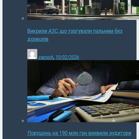
Викрили АЗС, що торгували пальним без
дозволів
zapsich
,
10/02/2026
Порушень на 190 млн грн виявили аудитори