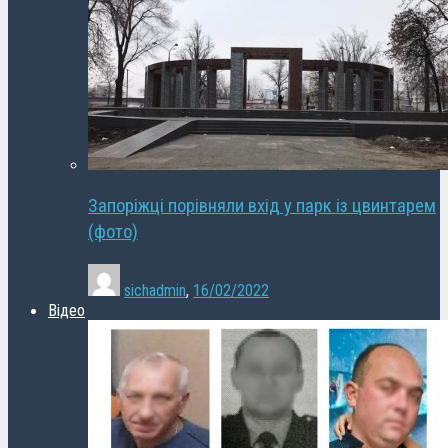
Запоріжці порівняли вхід у парк із цвинтарем
(фото)
sichadmin
,
16/02/2022
Відео