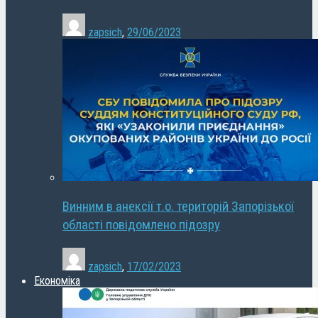
zapsich
,
29/06/2023
Винним в анексії т.о. територій Запорізької
області повідомлено підозру
zapsich
,
17/02/2023
Економіка