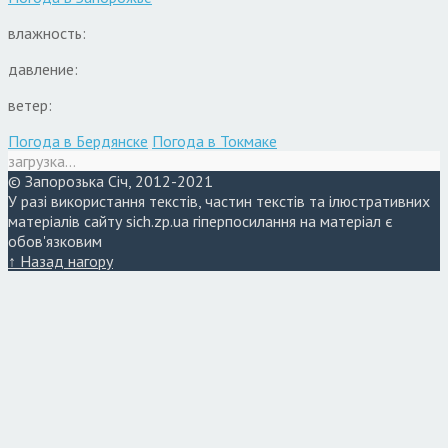
влажность:
давление:
ветер:
Погода в Бердянске
Погода в Токмаке
загрузка...
© Запорозька Січ, 2012-2021
У разі використання текстів, частин текстів та ілюстративних
матеріалів сайту sich.zp.ua гіперпосилання на матеріал є
обов'язковим
↑ Назад нагору