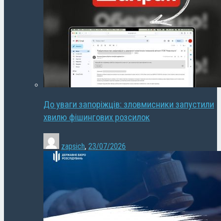
До уваги запоріжців: зловмисники запустили
хвилю фішингових розсилок
zapsich
,
23/07/2026