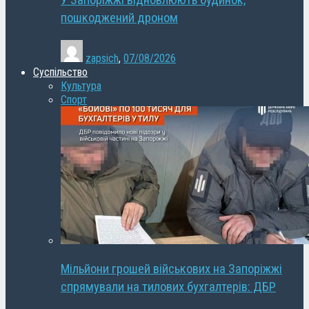
У Запоріжжі відновлюють будинок,
пошкоджений дроном
zapsich
,
07/08/2026
Суспільство
Культура
Спорт
Мільйони грошей військових на Запоріжжі
спрямували на тилових бухгалтерів: ДБР