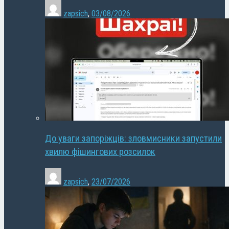
zapsich
,
03/08/2026
До уваги запоріжців: зловмисники запустили
хвилю фішингових розсилок
zapsich
,
23/07/2026