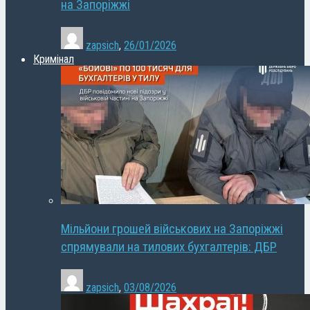
на Запоріжжі
zapsich
,
26/01/2026
Кримінал
Мільйони грошей військових на Запоріжжі
спрямували на тилових бухгалтерів: ДБР
zapsich
,
03/08/2026