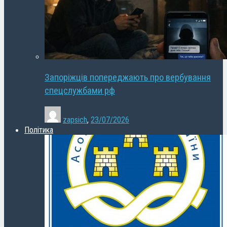
Запоріжців попереджають про вербування
спецслужбами рф
zapsich
,
23/07/2026
Політика