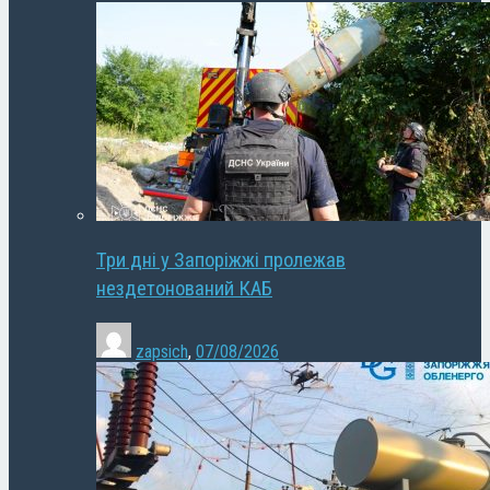
Три дні у Запоріжжі пролежав
нездетонований КАБ
zapsich
,
07/08/2026