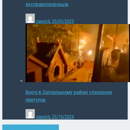
експравоохоронців
zapsich
,
20/05/2025
Вночі в Запорізькому районі спалахнув
притулок
zapsich
,
25/10/2024
Запоріжжя
Новини
Суспільство