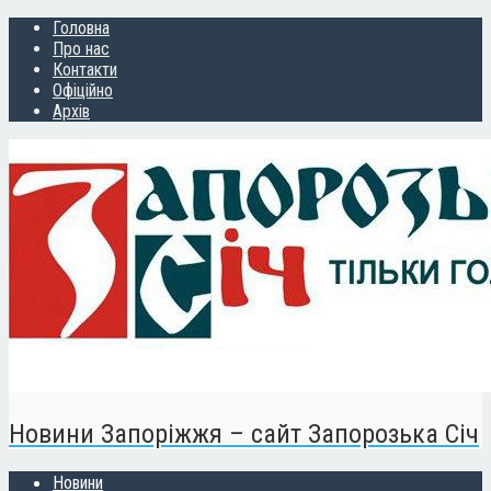
Головна
Про нас
Контакти
Офіційно
Архів
Новини Запоріжжя – сайт Запорозька Січ
Новини