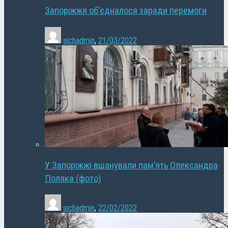
Запоріжжя об’єдналося заради перемоги
sichadmin
,
21/03/2022
У Запоріжжі вшанували пам’ять Олександра
Поляка (фото)
sichadmin
,
22/02/2022