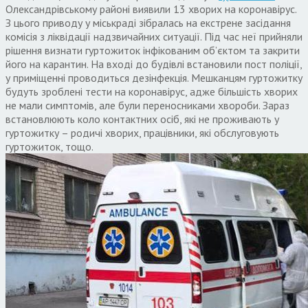
Олександрівському районі виявили 13 хворих на коронавірус.
З цього приводу у міськраді зібралась на екстрене засідання
комісія з ліквідації надзвичайних ситуації. Під час неї прийняли
рішення визнати гуртожиток інфікованим об’єктом та закрити
його на карантин. На вході до будівлі встановили пост поліції,
у приміщенні проводиться дезінфекція. Мешканцям гуртожитку
будуть зроблені тести на коронавірус, адже більшість хворих
не мали симптомів, але були переносниками хвороби. Зараз
встановлюють коло контактних осіб, які не проживають у
гуртожитку – родичі хворих, працівники, які обслуговують
гуртожиток, тощо.