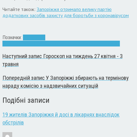
Читайте також:
Запоріжжя отримало велику партію
додаткових засобів захисту для боротьби з коронавірусом
Позначки:
Володимир
Буряк
гуртожиток
Запоріжжя
інфекція
коронавірус
мер
спалах
Наступний запис
Гороскоп на тиждень 27 квітня - 3
травня
Попередній запис
У Запоріжжі збирають на термінову
нараду комісію з надзвичайних ситуацій
Подібні записи
19 жителів Запоріжжя й досі в лікарнях внаслідок
обстрілів