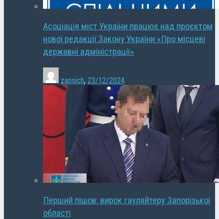
Асоціація міст України працює над проєктом
нової редакції Закону України «Про місцеві
державні адміністрації»
zapsich
,
23/12/2024
Перший пішов: вирок гауляйтеру Запорізької
області