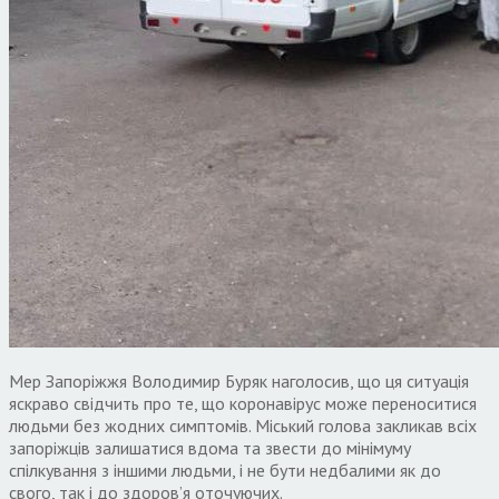
Мер Запоріжжя Володимир Буряк наголосив, що ця ситуація
яскраво свідчить про те, що коронавірус може переноситися
людьми без жодних симптомів. Міський голова закликав всіх
запоріжців залишатися вдома та звести до мінімуму
спілкування з іншими людьми, і не бути недбалими як до
свого, так і до здоров’я оточуючих.