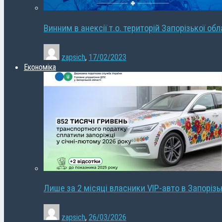
Винним в анексії т.о. територій Запорізької об
zapsich
,
17/02/2023
Економіка
Лише за 2 місяці власники VIP-авто в Запорізь
zapsich
,
26/03/2026