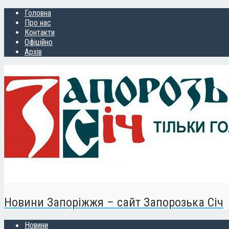
Головна
Про нас
Контакти
Офіційно
Архів
Новини Запоріжжя – сайт Запорозька Січ
Новини