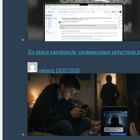
До уваги запоріжців: зловмисники запустили 
zapsich
,
23/07/2026