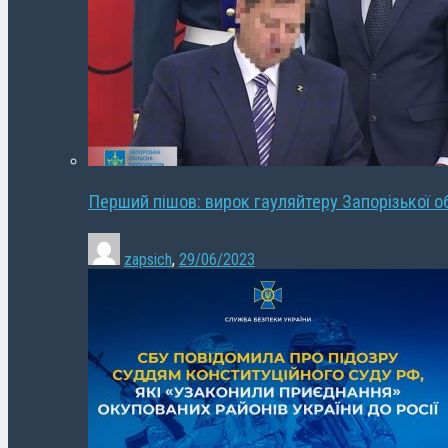
Перший пішов: вирок гауляйтеру Запорізької о
zapsich
,
29/06/2023