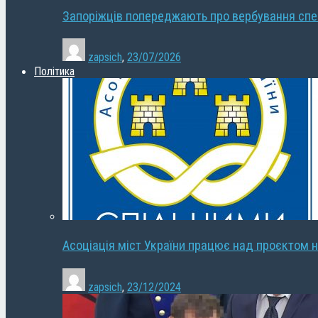
Запоріжців попереджають про вербування сп
zapsich
,
23/07/2026
Політика
Асоціація міст України працює над проєктом н
zapsich
,
23/12/2024