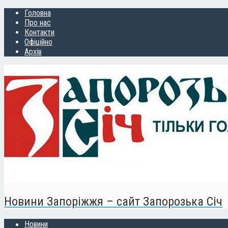
Головна
Про нас
Контакти
Офіційно
Архів
Новини Запоріжжя – сайт Запорозька Січ
Новини