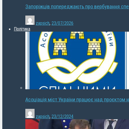
Запоріжців попереджають про вербування сп
zapsich
,
23/07/2026
Політика
Асоціація міст України працює над проєктом н
zapsich
,
23/12/2024