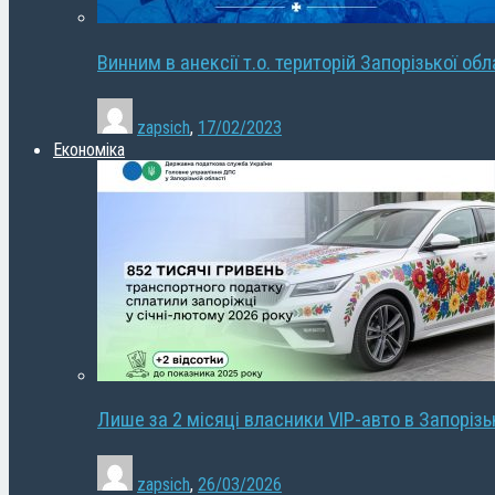
Винним в анексії т.о. територій Запорізької об
zapsich
,
17/02/2023
Економіка
Лише за 2 місяці власники VIP-авто в Запорізь
zapsich
,
26/03/2026