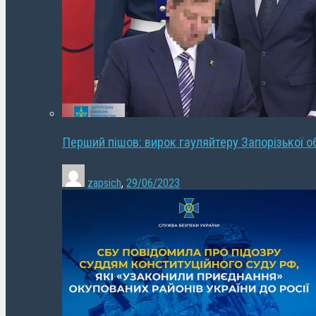
Перший пішов: вирок гауляйтеру Запорізької о
zapsich
,
29/06/2023