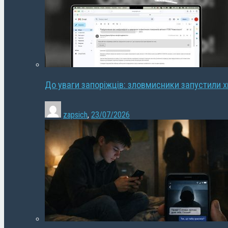
До уваги запоріжців: зловмисники запустили 
zapsich
,
23/07/2026