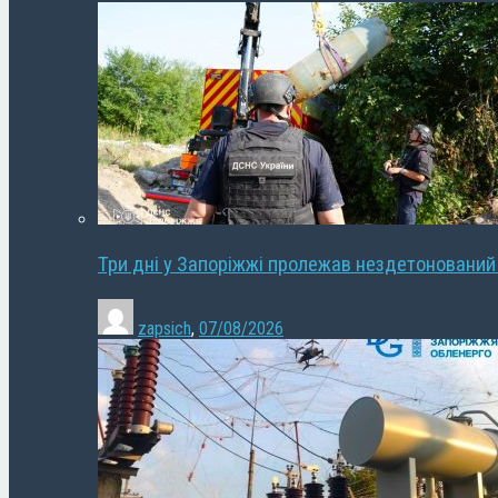
Три дні у Запоріжжі пролежав нездетонований
zapsich
,
07/08/2026