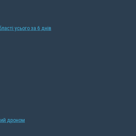
бласті усього за 6 днів
ний дроном