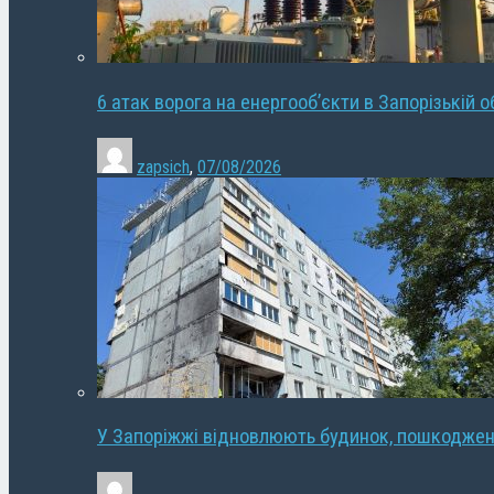
6 атак ворога на енергооб’єкти в Запорізькій о
zapsich
,
07/08/2026
У Запоріжжі відновлюють будинок, пошкодже