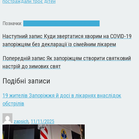
постраждали троє дітей
Позначки:
арешт
жебракування
Запоріжжя
поліція
Наступний запис
Куди звертатися хворим на COVID-19
запоріжцям без декларації із сімейним лікарем
Попередній запис
Як запоріжцям створити святковий
настрій до зимових свят
Подібні записи
19 жителів Запоріжжя й досі в лікарнях внаслідок
обстрілів
zapsich
,
11/11/2025