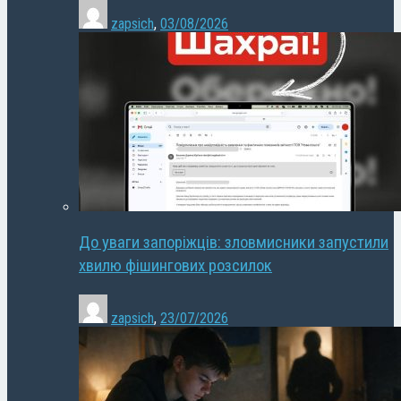
zapsich
,
03/08/2026
До уваги запоріжців: зловмисники запустили
хвилю фішингових розсилок
zapsich
,
23/07/2026