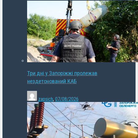
Три дні у Запоріжжі пролежав
нездетонований КАБ
zapsich
,
07/08/2026