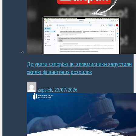
До уваги запоріжців: зловмисники запустили
хвилю фішингових розсилок
zapsich
,
23/07/2026