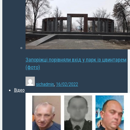
Запоріжці порівняли вхід у парк із цвинтарем
(фото)
sichadmin
,
16/02/2022
Відео