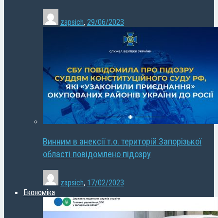
zapsich
,
29/06/2023
Винним в анексії т.о. територій Запорізької
області повідомлено підозру
zapsich
,
17/02/2023
Економіка