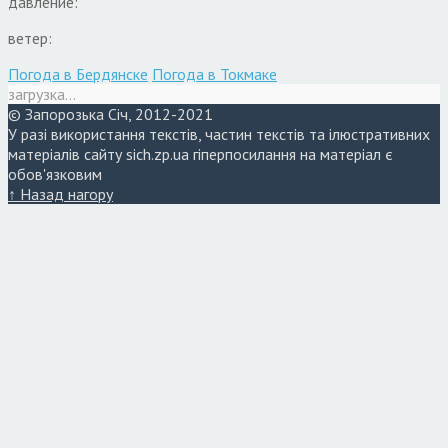
давление:
ветер:
Погода в Бердянске
Погода в Токмаке
загрузка...
© Запорозька Січ, 2012-2021
У разі використання текстів, частин текстів та ілюстративних
матеріалів сайту sich.zp.ua гіперпосилання на матеріал є
обов'язковим
↑ Назад нагору