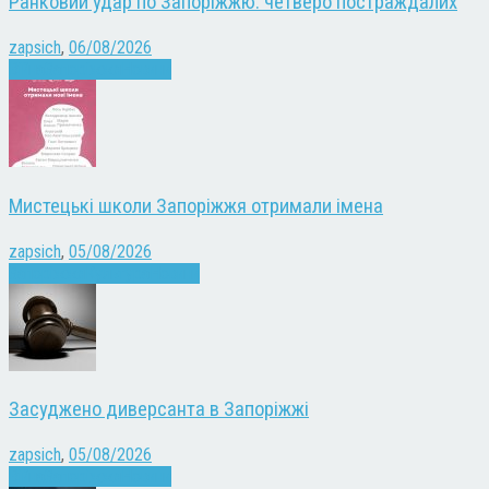
Ранковий удар по Запоріжжю: четверо постраждалих
zapsich
,
06/08/2026
Війна
Запоріжжя
Новини
Мистецькі школи Запоріжжя отримали імена
zapsich
,
05/08/2026
Запоріжжя
Культура
Новини
Засуджено диверсанта в Запоріжжі
zapsich
,
05/08/2026
Війна
Запоріжжя
Новини