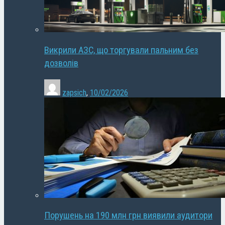
Викрили АЗС, що торгували пальним без
дозволів
zapsich
,
10/02/2026
Порушень на 190 млн грн виявили аудитори