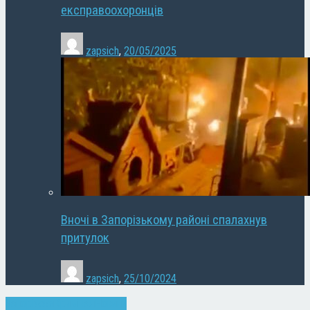
експравоохоронців
zapsich
,
20/05/2025
Вночі в Запорізькому районі спалахнув
притулок
zapsich
,
25/10/2024
Запоріжжя
Кримінал
Новини