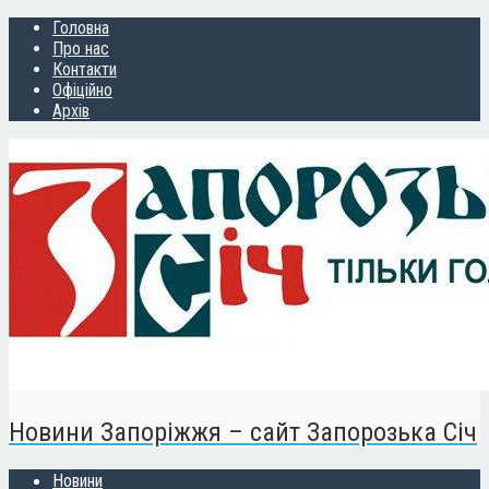
Головна
Про нас
Контакти
Офіційно
Архів
Новини Запоріжжя – сайт Запорозька Січ
Новини