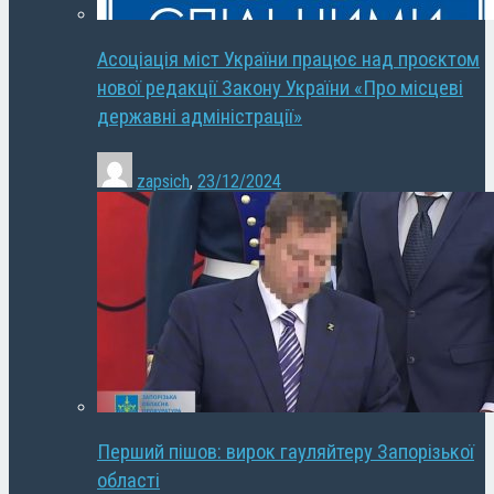
Асоціація міст України працює над проєктом
нової редакції Закону України «Про місцеві
державні адміністрації»
zapsich
,
23/12/2024
Перший пішов: вирок гауляйтеру Запорізької
області