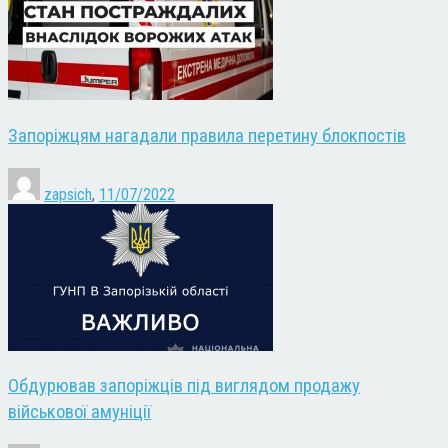
Запоріжцям нагадали правила перетину блокпостів
zapsich
,
11/07/2022
Обдурював запоріжців під виглядом продажу
військової амуніції