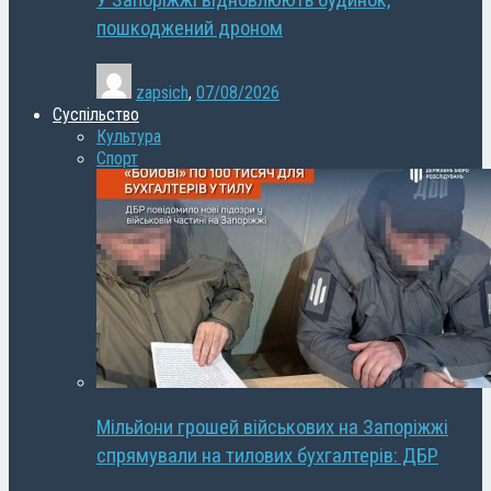
У Запоріжжі відновлюють будинок,
пошкоджений дроном
zapsich
,
07/08/2026
Суспільство
Культура
Спорт
Мільйони грошей військових на Запоріжжі
спрямували на тилових бухгалтерів: ДБР