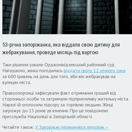
53-річна запоріжанка, яка віддала свою дитину для
жебракування, проведе місяць під вартою
Таке рішення ухвали Орджонікідзевський районний суд.
Нагадаємо, жінка погодилась
віддати свого 12-річного сина
за 600 гривень на день для того, аби він жебракував на
вулицях міста.
Правоохоронці зафіксували факт отримання грошей від
сторонньої особи та затримали підприємливу жительку міста.
Наразі їй оголосили підозру за торгівлю людьми. Жінці
загрожує до 15 років ув’язнення. Про це повідомляє
пресслужба Нацполіції в Запорізькій області.
Читайте також:
У Запоріжжі перекинувся легковик –