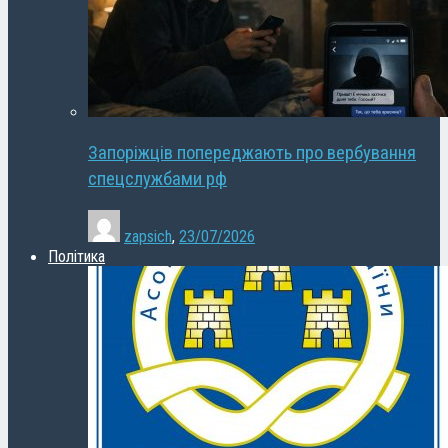
Запоріжців попереджають про вербування
спецслужбами рф
zapsich
,
23/07/2026
Політика