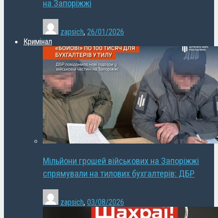
на Запоріжжі
zapsich
,
26/01/2026
Кримінал
Мільйони грошей військових на Запоріжжі
спрямували на тилових бухгалтерів: ДБР
zapsich
,
03/08/2026