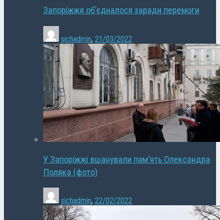
Запоріжжя об’єдналося заради перемоги
sichadmin
,
21/03/2022
У Запоріжжі вшанували пам’ять Олександра
Поляка (фото)
sichadmin
,
22/02/2022