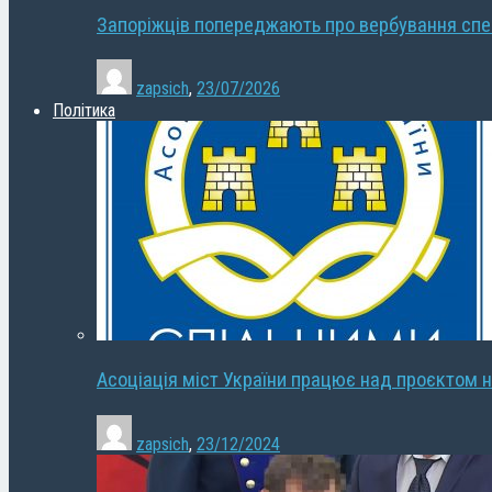
Запоріжців попереджають про вербування сп
zapsich
,
23/07/2026
Політика
Асоціація міст України працює над проєктом н
zapsich
,
23/12/2024