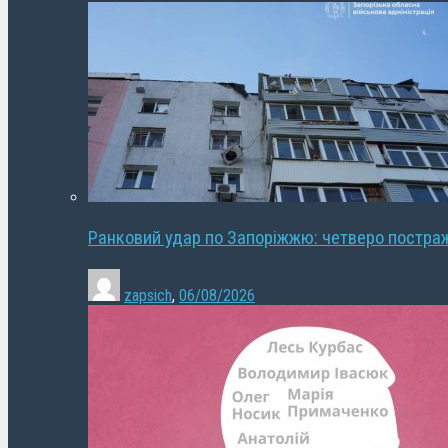
Ранковий удар по Запоріжжю: четверо постра
zapsich
,
06/08/2026