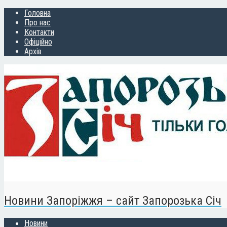
Головна
Про нас
Контакти
Офіційно
Архів
Новини Запоріжжя – сайт Запорозька Січ
Новини