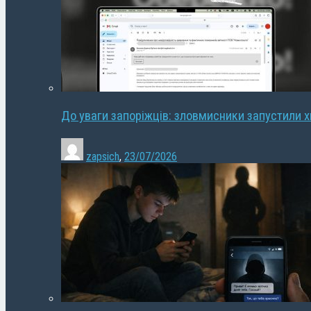
До уваги запоріжців: зловмисники запустили 
zapsich
,
23/07/2026