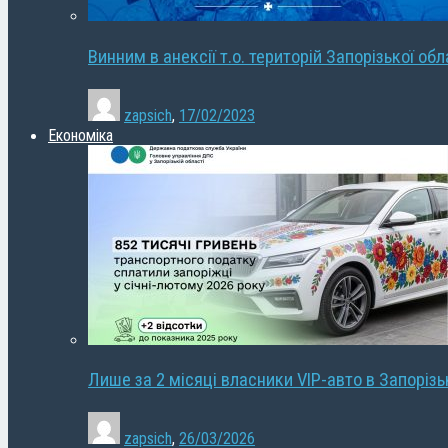
Винним в анексії т.о. територій Запорізької об
zapsich
,
17/02/2023
Економіка
Лише за 2 місяці власники VIP-авто в Запорізь
zapsich
,
26/03/2026