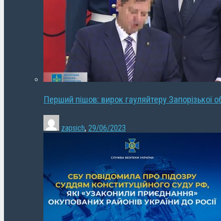
Перший пішов: вирок гауляйтеру Запорізької о
zapsich
,
29/06/2023