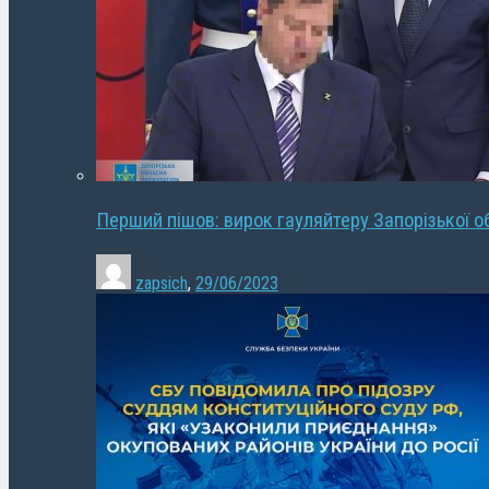
Перший пішов: вирок гауляйтеру Запорізької о
zapsich
,
29/06/2023