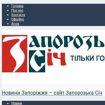
Головна
Про нас
Контакти
Офіційно
Архів
Новини Запоріжжя – сайт Запорозька Січ
Новини