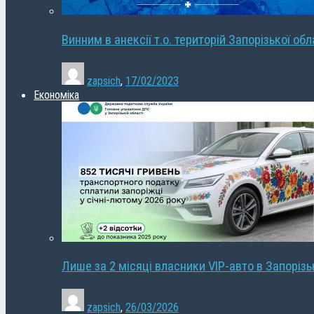
Винним в анексії т.о. територій Запорізької об
zapsich
,
17/02/2023
Економіка
Лише за 2 місяці власники VIP-авто в Запорізь
zapsich
,
26/03/2026