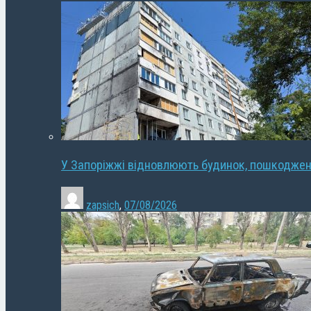
У Запоріжжі відновлюють будинок, пошкодже
zapsich
,
07/08/2026