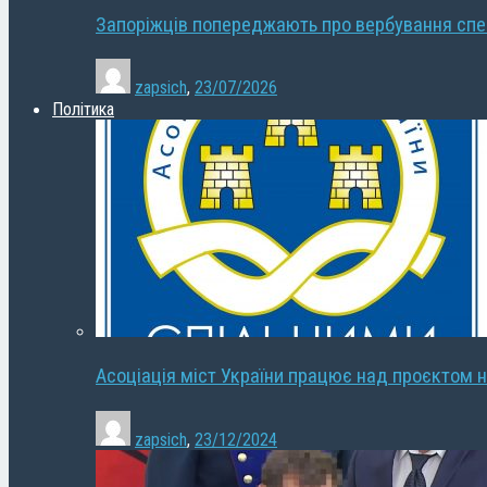
Запоріжців попереджають про вербування сп
zapsich
,
23/07/2026
Політика
Асоціація міст України працює над проєктом н
zapsich
,
23/12/2024