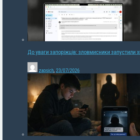
До уваги запоріжців: зловмисники запустили 
zapsich
,
23/07/2026