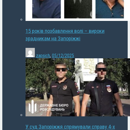
15 років позбавлення волі – вироки
зрадникам на Запоріжжі
zapsich
,
05/12/2025
У суд Запоріжжя спрямували справу 4-х