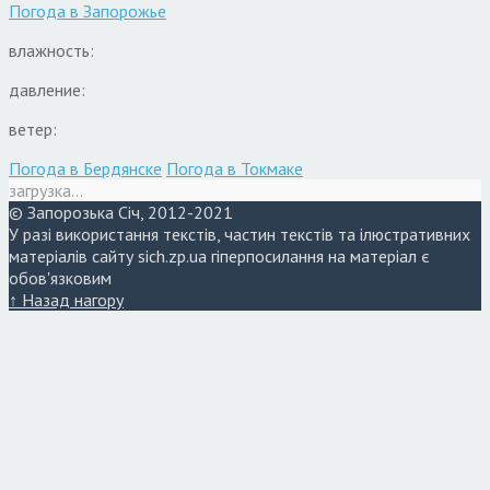
Погода в
Запорожье
влажность:
давление:
ветер:
Погода в Бердянске
Погода в Токмаке
загрузка...
© Запорозька Січ, 2012-2021
У разі використання текстів, частин текстів та ілюстративних
матеріалів сайту sich.zp.ua гіперпосилання на матеріал є
обов'язковим
↑ Назад нагору