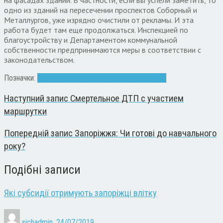
одно из зданий на пересечении проспектов Соборный и
Металлургов, уже изрядно очистили от рекламы. И эта
работа будет там еще продолжаться. Инспекцией по
благоустройству и Департаментом коммунальной
собственности предпринимаются меры в соответствии с
законодательством.
Позначки:
Агентство региональных инициатив
ЖКХ
Наступний запис
Смертельное ДТП с участием
маршрутки
Попередній запис
Запоріжжя: Чи готові до навчального
року?
Подібні записи
Які субсидії отримують запоріжці влітку
sichadmin
,
24/07/2019