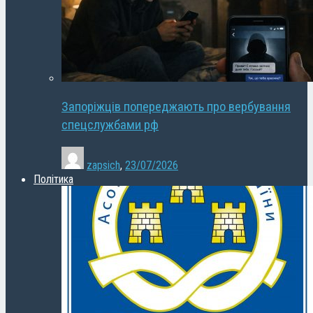
Запоріжців попереджають про вербування
спецслужбами рф
zapsich
,
23/07/2026
Політика