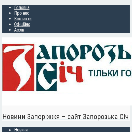
Головна
Про нас
Контакти
Офіційно
Архів
Новини Запоріжжя – сайт Запорозька Січ
Новини