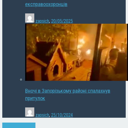
експравоохоронців
zapsich
,
20/05/2025
Вночі в Запорізькому районі спалахнув
притулок
zapsich
,
25/10/2024
Запоріжжя
Новини