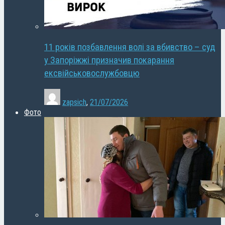
11 років позбавлення волі за вбивство – суд
у Запоріжжі призначив покарання
ексвійськовослужбовцю
zapsich
,
21/07/2026
Фото