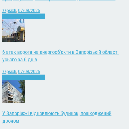
zapsich
,
07/08/2026
Війна
Запоріжжя
Новини
6 атак ворога на енергооб’єкти в Запорізькій області
усього за 6 днів
zapsich
,
07/08/2026
Війна
Запоріжжя
Новини
У Запоріжжі відновлюють будинок, пошкоджений
дроном