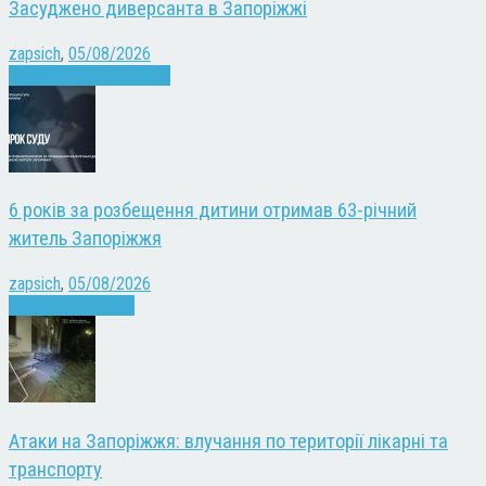
Засуджено диверсанта в Запоріжжі
zapsich
,
05/08/2026
Війна
Запоріжжя
Новини
6 років за розбещення дитини отримав 63-річний
житель Запоріжжя
zapsich
,
05/08/2026
Запоріжжя
Новини
Атаки на Запоріжжя: влучання по території лікарні та
транспорту