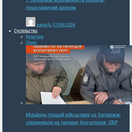
У Запоріжжі відновлюють будинок,
пошкоджений дроном
zapsich
,
07/08/2026
Суспільство
Культура
Спорт
Мільйони грошей військових на Запоріжжі
спрямували на тилових бухгалтерів: ДБР