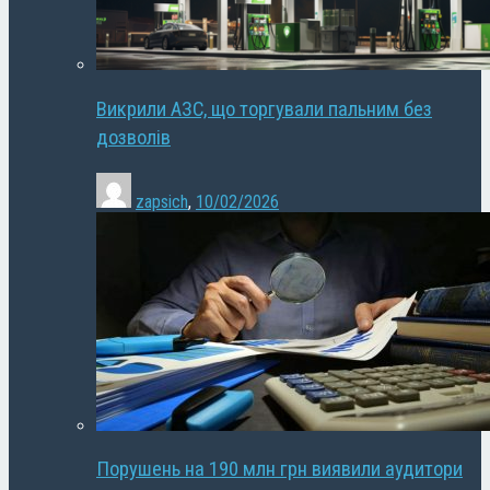
Викрили АЗС, що торгували пальним без
дозволів
zapsich
,
10/02/2026
Порушень на 190 млн грн виявили аудитори