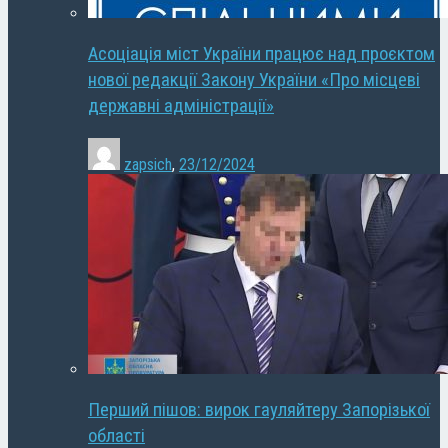
Асоціація міст України працює над проєктом
нової редакції Закону України «Про місцеві
державні адміністрації»
zapsich
,
23/12/2024
Перший пішов: вирок гауляйтеру Запорізької
області