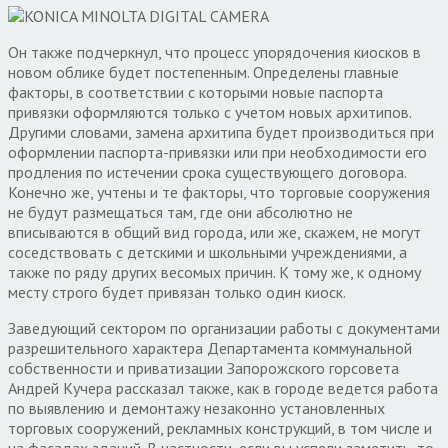
Он также подчеркнул, что процесс упорядочения киосков в
новом облике будет постепенным. Определены главные
факторы, в соответствии с которыми новые паспорта
привязки оформляются только с учетом новых архитипов.
Другими словами, замена архитипа будет производиться при
оформлении паспорта-привязки или при необходимости его
продления по истечении срока существующего договора.
Конечно же, учтены и те факторы, что торговые сооружения
не будут размещаться там, где они абсолютно не
вписываются в общий вид города, или же, скажем, не могут
соседствовать с детскими и школьными учреждениями, а
также по ряду других весомых причин. К тому же, к одному
месту строго будет привязан только один киоск.
Заведующий сектором по организации работы с документами
разрешительного характера Департамента коммунальной
собственности и приватизации Запорожского горсовета
Андрей Кучера рассказал также, как в городе ведется работа
по выявлению и демонтажу незаконно установленных
торговых сооружений, рекламных конструкций, в том числе и
на фасадах зданий. В частности, если вы успели заметить, то