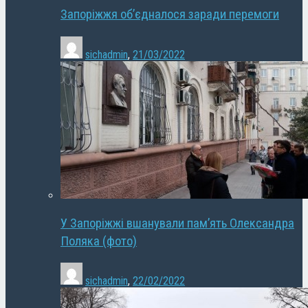
Запоріжжя об’єдналося заради перемоги
sichadmin
,
21/03/2022
У Запоріжжі вшанували пам’ять Олександра
Поляка (фото)
sichadmin
,
22/02/2022