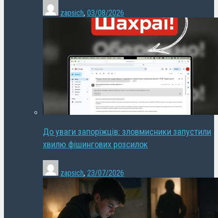
zapsich
,
03/08/2026
До уваги запоріжців: зловмисники запустили
хвилю фішингових розсилок
zapsich
,
23/07/2026