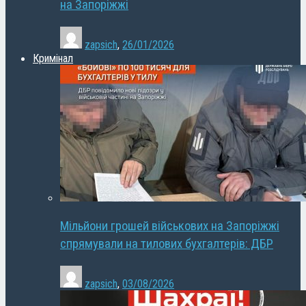
на Запоріжжі
zapsich
,
26/01/2026
Кримінал
Мільйони грошей військових на Запоріжжі
спрямували на тилових бухгалтерів: ДБР
zapsich
,
03/08/2026