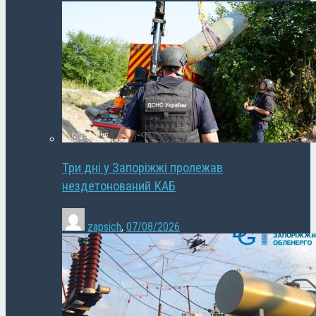
Три дні у Запоріжжі пролежав
нездетонований КАБ
zapsich
,
07/08/2026