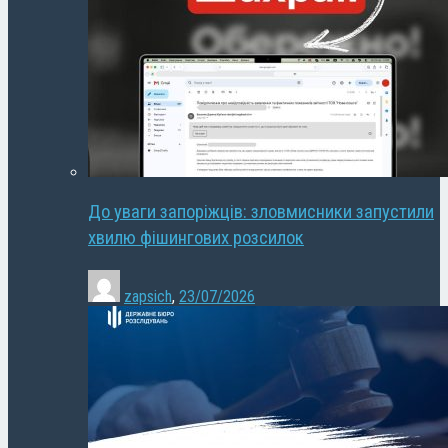
До уваги запоріжців: зловмисники запустили
хвилю фішингових розсилок
zapsich
,
23/07/2026