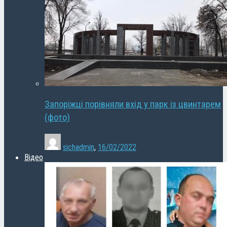
Запоріжці порівняли вхід у парк із цвинтарем
(фото)
sichadmin
,
16/02/2022
Відео