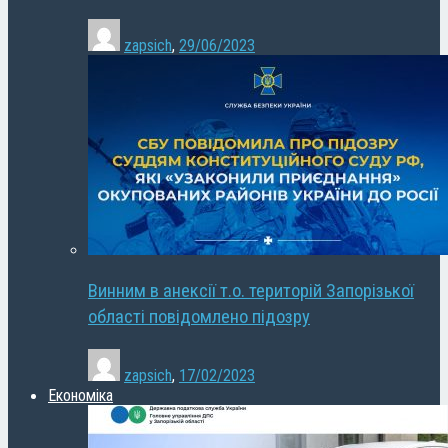
zapsich
,
29/06/2023
Винним в анексії т.о. територій Запорізької
області повідомлено підозру
zapsich
,
17/02/2023
Економіка