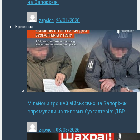
на Запоріжжі
zapsich
,
26/01/2026
Кримінал
Мільйони грошей військових на Запоріжжі
спрямували на тилових бухгалтерів: ДБР
zapsich
,
03/08/2026