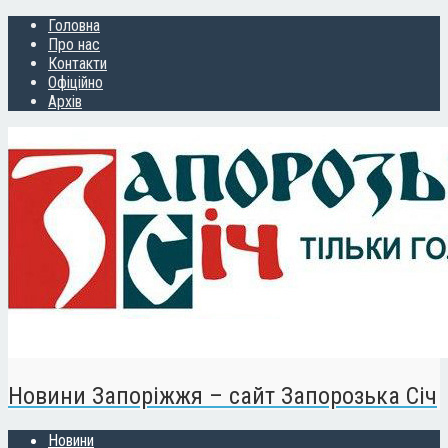
Головна
Про нас
Контакти
Офіційно
Архів
Новини Запоріжжя – сайт Запорозька Січ
Новини