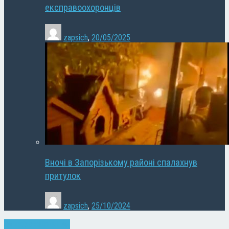
експравоохоронців
zapsich
,
20/05/2025
Вночі в Запорізькому районі спалахнув
притулок
zapsich
,
25/10/2024
Запоріжжя
Кримінал