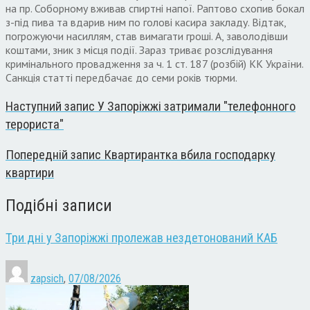
на пр. Соборному вживав спиртні напої. Раптово схопив бокал
з-під пива та вдарив ним по голові касира закладу. Відтак,
погрожуючи насиллям, став вимагати гроші. А, заволодівши
коштами, зник з місця події. Зараз триває розслідування
кримінального провадження за ч. 1 ст. 187 (розбій) КК України.
Санкція статті передбачає до семи років тюрми.
Наступний запис
У Запоріжжі затримали "телефонного
терориста"
Попередній запис
Квартирантка вбила господарку
квартири
Подібні записи
Три дні у Запоріжжі пролежав нездетонований КАБ
zapsich
,
07/08/2026