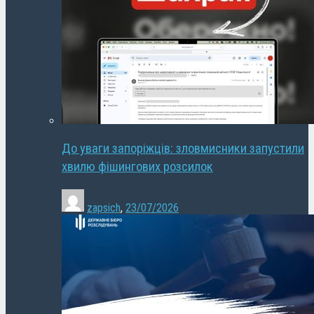
До уваги запоріжців: зловмисники запустили
хвилю фішингових розсилок
zapsich
,
23/07/2026