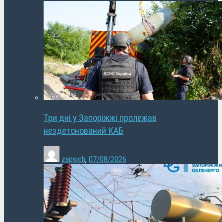
Три дні у Запоріжжі пролежав
нездетонований КАБ
zapsich
,
07/08/2026