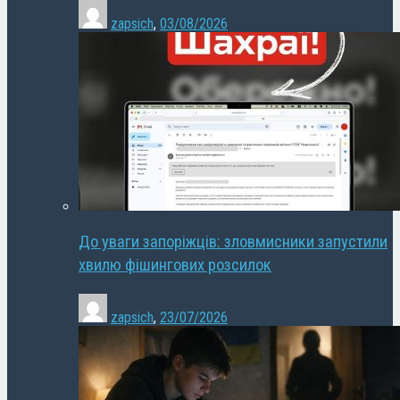
zapsich
,
03/08/2026
До уваги запоріжців: зловмисники запустили
хвилю фішингових розсилок
zapsich
,
23/07/2026