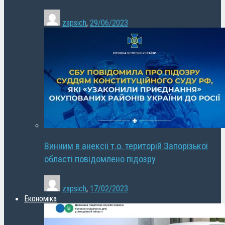
zapsich
,
29/06/2023
Винним в анексії т.о. територій Запорізької
області повідомлено підозру
zapsich
,
17/02/2023
Економіка