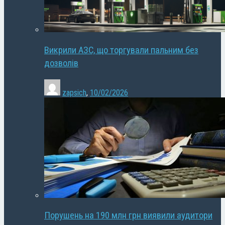
Викрили АЗС, що торгували пальним без
дозволів
zapsich
,
10/02/2026
Порушень на 190 млн грн виявили аудитори