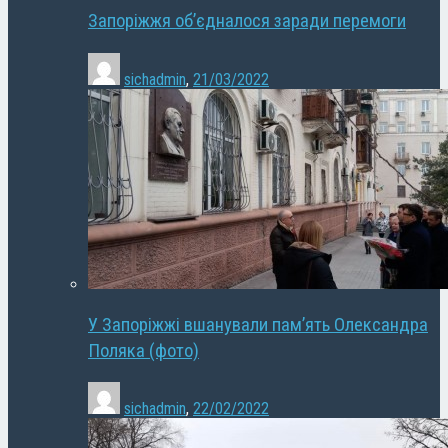
Запоріжжя об’єдналося заради перемоги
sichadmin
,
21/03/2022
У Запоріжжі вшанували пам’ять Олександра
Поляка (фото)
sichadmin
,
22/02/2022