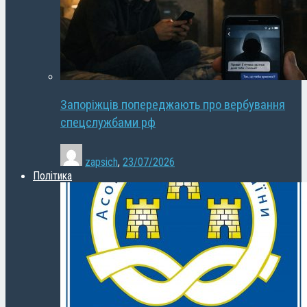
Запоріжців попереджають про вербування
спецслужбами рф
zapsich
,
23/07/2026
Політика