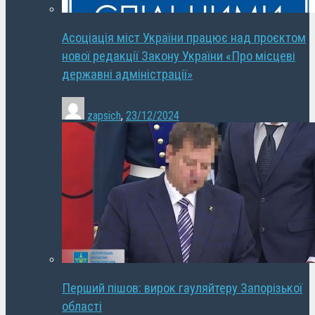
Асоціація міст України працює над проєктом
нової редакції Закону України «Про місцеві
державні адміністрації»
zapsich
,
23/12/2024
Перший пішов: вирок гауляйтеру Запорізької
області