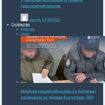
У Запоріжжі відновлюють будинок,
пошкоджений дроном
zapsich
,
07/08/2026
Суспільство
Культура
Спорт
Мільйони грошей військових на Запоріжжі
спрямували на тилових бухгалтерів: ДБР