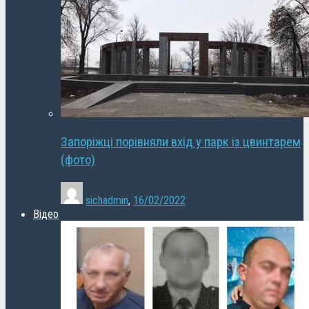
Запоріжці порівняли вхід у парк із цвинтарем
(фото)
sichadmin
,
16/02/2022
Відео