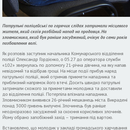
Патрульні поліцейські по гарячих слідах затримали місцевого
жителя, який скоїв розбійний напад на продавця. На
зловмисника, який був раніше засуджений, очікує до семи років
позбавлення волі.
Як розповів заступник начальника Комунарського відділення
поліції Олександр Гордієнко, о 05.27 до оператора служби
«102» звернулась по допомогу 21-річна дівчина, на яку напав
невідомий та відібрав гроші. На місце події прибув наряд
патрульної поліції, який отримав прикмети нападника та
приблизний напрямок його втечі. Досить швидко патрульні
затримали схожого за прикметами молодика та доставили
до відділення поліції. Потерпіла впізнала нападника.
Зловмисником виявився 26-річний мешканець міста. Викрадені
понад 3000 гривень вилучені. Злочинець був раніше
неодноразово засуджений за скоєння корисливих злочинів.
Йому обрано запобіжний захід – тримання під вартою.
Встановлено, що молодик у закладі громадського харчування