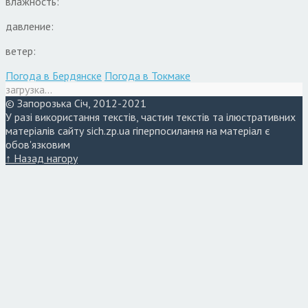
влажность:
давление:
ветер:
Погода в Бердянске
Погода в Токмаке
загрузка...
© Запорозька Січ, 2012-2021
У разі використання текстів, частин текстів та ілюстративних
матеріалів сайту sich.zp.ua гіперпосилання на матеріал є
обов'язковим
↑ Назад нагору