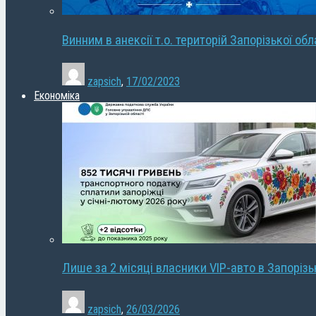
Винним в анексії т.о. територій Запорізької об
zapsich
,
17/02/2023
Економіка
Лише за 2 місяці власники VIP-авто в Запорізь
zapsich
,
26/03/2026