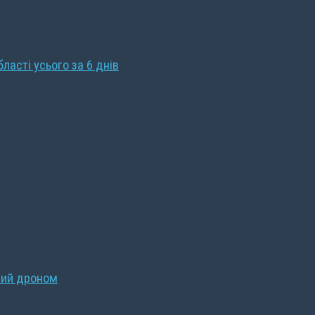
бласті усього за 6 днів
ний дроном