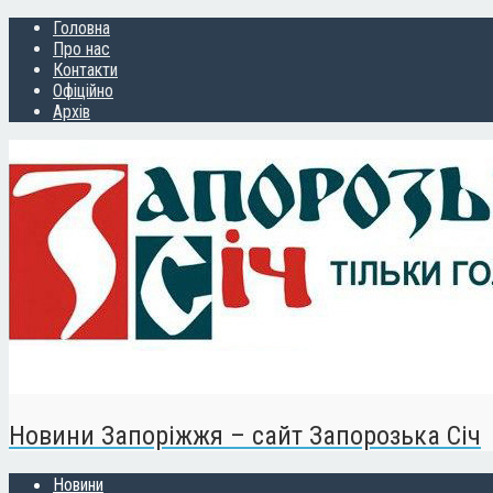
Головна
Про нас
Контакти
Офіційно
Архів
Новини Запоріжжя – сайт Запорозька Січ
Новини