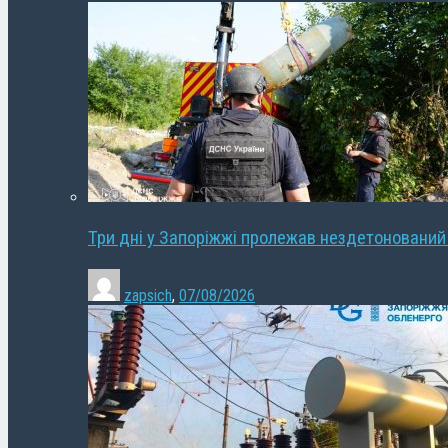
Три дні у Запоріжжі пролежав нездетонований
zapsich
,
07/08/2026