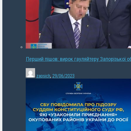
Перший пішов: вирок гауляйтеру Запорізької о
zapsich
,
29/06/2023