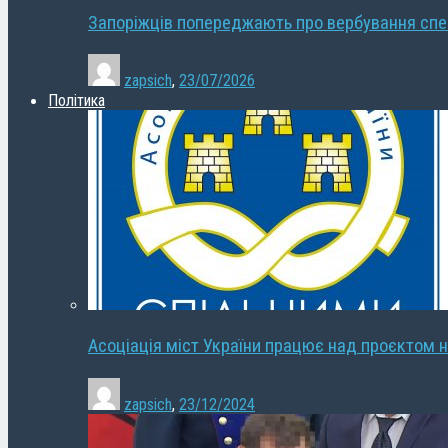
Запоріжців попереджають про вербування сп
zapsich
,
23/07/2026
Політика
Асоціація міст України працює над проєктом н
zapsich
,
23/12/2024