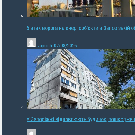
6 атак ворога на енергооб’єкти в Запорізькій о
zapsich
,
07/08/2026
У Запоріжжі відновлюють будинок, пошкодже