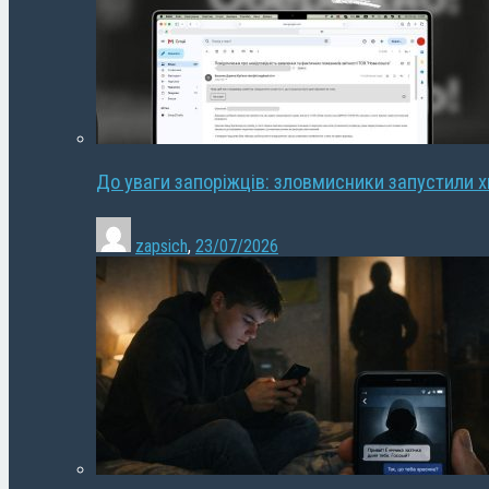
До уваги запоріжців: зловмисники запустили 
zapsich
,
23/07/2026