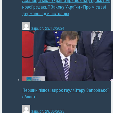
Асоціація міст України працює над проєктом
нової редакції Закону України «Про місцеві
державні адміністрації»
zapsich
,
23/12/2024
Перший пішов: вирок гауляйтеру Запорізької
області
zapsich
,
29/06/2023