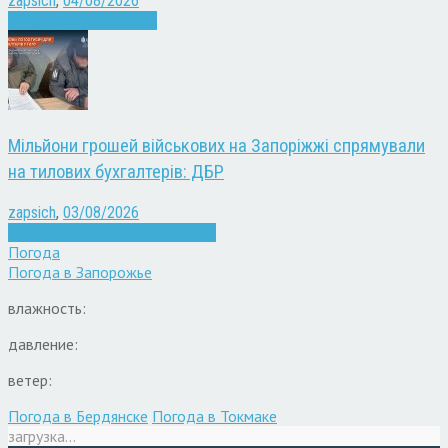
zapsich
,
04/08/2026
Війна
Запоріжжя
Новини
Мільйони грошей військових на Запоріжжі спрямували
на тилових бухгалтерів: ДБР
zapsich
,
03/08/2026
Війна
Запоріжжя
Кримінал
Новини
Погода
Погода в
Запорожье
влажность:
давление:
ветер:
Погода в Бердянске
Погода в Токмаке
загрузка...