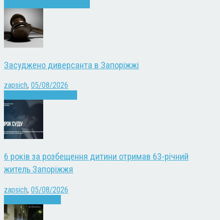
Запоріжжя
Культура
Новини
Засуджено диверсанта в Запоріжжі
zapsich
,
05/08/2026
Війна
Запоріжжя
Новини
6 років за розбещення дитини отримав 63-річний
житель Запоріжжя
zapsich
,
05/08/2026
Запоріжжя
Новини