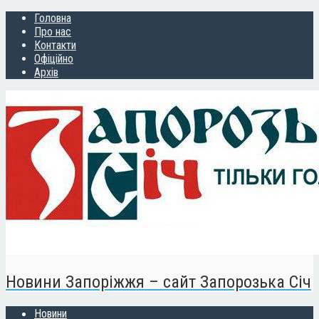
Головна
Про нас
Контакти
Офіційно
Архів
Новини Запоріжжя – сайт Запорозька Січ
Новини