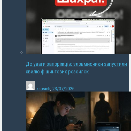
До уваги запоріжців: зловмисники запустили
хвилю фішингових розсилок
zapsich
,
23/07/2026