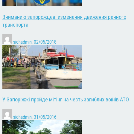
Вниманию запорожцев: изменения движения речного
транспорта
sichadmin
,
02/05/2018
У Запоріжжі пройде мітінг на честь загиблих воїнів АТО
sichadmin
,
31/05/2016