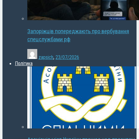
Запоріжців попереджають про вербування
спецслужбами рф
zapsich
,
23/07/2026
Політика