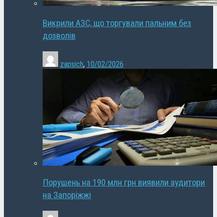
Викрили АЗС, що торгували пальним без
дозволів
zapsich
,
10/02/2026
Порушень на 190 млн грн виявили аудитори
на Запоріжжі