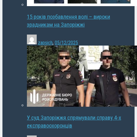
15 років позбавлення волі – вироки
зрадникам на Запоріжжі
zapsich
,
05/12/2025
У суд Запоріжжя спрямували справу 4-х
експравоохоронців