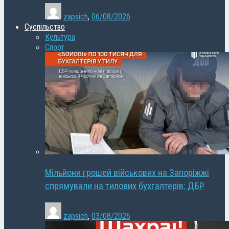
zapsich
,
06/08/2026
Суспільство
Культура
Спорт
Мільйони грошей військових на Запоріжжі
спрямували на тилових бухгалтерів: ДБР
zapsich
,
03/08/2026