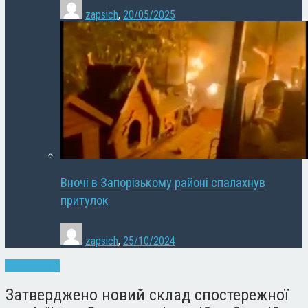
zapsich
,
20/05/2025
Вночі в Запорізькому районі спалахнув
притулок
zapsich
,
25/10/2024
Оголошення
Затверджено новий склад спостережної