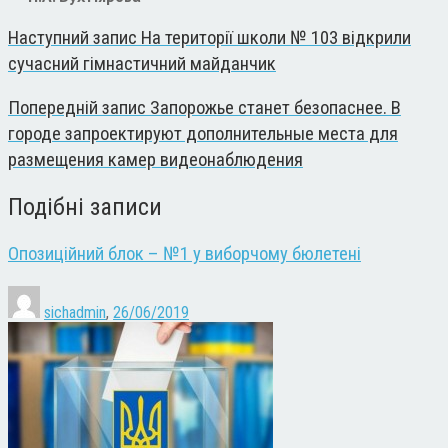
Наступний запис
На території школи № 103 відкрили
сучасний гімнастичний майданчик
Попередній запис
Запорожье станет безопаснее. В
городе запроектируют дополнительные места для
размещения камер видеонаблюдения
Подібні записи
Опозиційний блок – №1 у виборчому бюлетені
sichadmin
,
26/06/2019