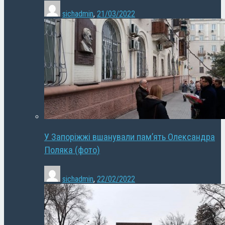
sichadmin
,
21/03/2022
У Запоріжжі вшанували пам’ять Олександра
Поляка (фото)
sichadmin
,
22/02/2022