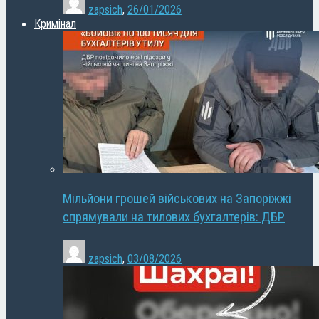
zapsich
,
26/01/2026
Кримінал
Мільйони грошей військових на Запоріжжі
спрямували на тилових бухгалтерів: ДБР
zapsich
,
03/08/2026