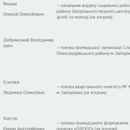
Видиш
– начальник відділу соціальної роб
району Запорізького міського центру 
Олексій Олексійович
дітей та молоді (за згодою);
Добрянський Володимир
Ілліч
– голова громадської організації Сп
Олександрівського району м. Запоріж
Єськова
– голова квартального комітету № 
Людмила Олексіївна
м. Запоріжжя (за згодою);
Ковтун
– голова громадського формування 
Роман Анатолійович
порядку «ОБЕРІГ» (за згодою);