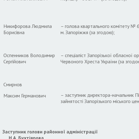
Никифорова Людмила
– голова квартального комітету № 
Борисівна
м. Запоріжжя (за згодою);
Оспенников Володимир
– спеціаліст Запорізької обласної ор
Сергійович
Червоного Хреста України (за згодо
Смирнов
– заступник директора-начальник Пі
Максим Германович
зайнятості Запорізького міського цен
Заступник голови районної адміністрації
Н.А. Бухтіярова