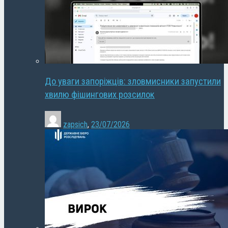
До уваги запоріжців: зловмисники запустили
хвилю фішингових розсилок
zapsich
,
23/07/2026