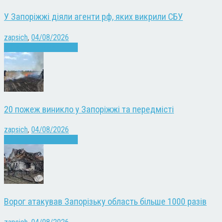
У Запоріжжі діяли агенти рф, яких викрили СБУ
zapsich
,
04/08/2026
Війна
Запоріжжя
Новини
20 пожеж виникло у Запоріжжі та передмісті
zapsich
,
04/08/2026
Війна
Запоріжжя
Новини
Ворог атакував Запорізьку область більше 1000 разів