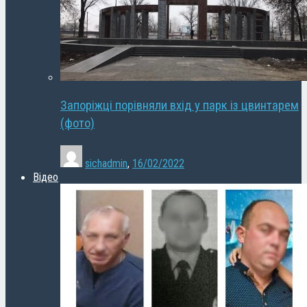
Запоріжці порівняли вхід у парк із цвинтарем
(фото)
sichadmin
,
16/02/2022
Відео