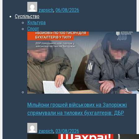
zapsich
,
06/08/2026
Суспільство
Культура
Спорт
Мільйони грошей військових на Запоріжжі
спрямували на тилових бухгалтерів: ДБР
zapsich
,
03/08/2026