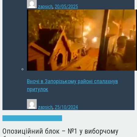
zapsich
,
20/05/2025
Вночі в Запорізькому районі спалахнув
притулок
zapsich
,
25/10/2024
Запоріжжя
Новини
Оголошення
Опозиційний блок – №1 у виборчому