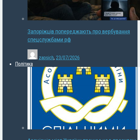
Запоріжців попереджають про вербування
спецслужбами рф
zapsich
,
23/07/2026
Політика