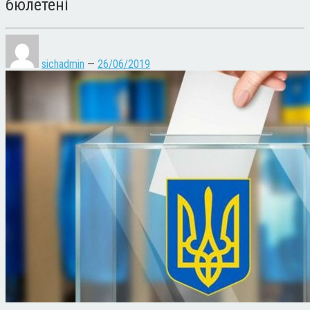
бюлетені
sichadmin
—
26/06/2019