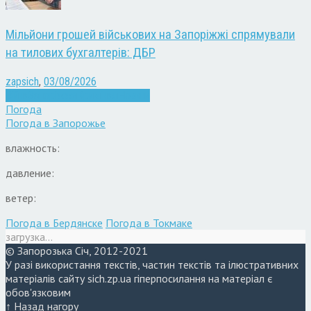
Мільйони грошей військових на Запоріжжі спрямували
на тилових бухгалтерів: ДБР
zapsich
,
03/08/2026
Війна
Запоріжжя
Кримінал
Новини
Погода
Погода в
Запорожье
влажность:
давление:
ветер:
Погода в Бердянске
Погода в Токмаке
загрузка...
© Запорозька Січ, 2012-2021
У разі використання текстів, частин текстів та ілюстративних
матеріалів сайту sich.zp.ua гіперпосилання на матеріал є
обов'язковим
↑ Назад нагору