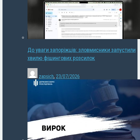
До уваги запоріжців: зловмисники запустили
хвилю фішингових розсилок
zapsich
,
23/07/2026