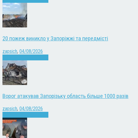
20 пожеж виникло у Запоріжжі та передмісті
zapsich
,
04/08/2026
Війна
Запоріжжя
Новини
Ворог атакував Запорізьку область більше 1000 разів
zapsich
,
04/08/2026
Війна
Запоріжжя
Новини