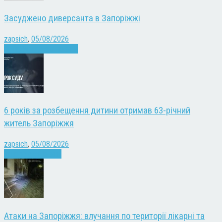
Засуджено диверсанта в Запоріжжі
zapsich
,
05/08/2026
Війна
Запоріжжя
Новини
6 років за розбещення дитини отримав 63-річний
житель Запоріжжя
zapsich
,
05/08/2026
Запоріжжя
Новини
Атаки на Запоріжжя: влучання по території лікарні та