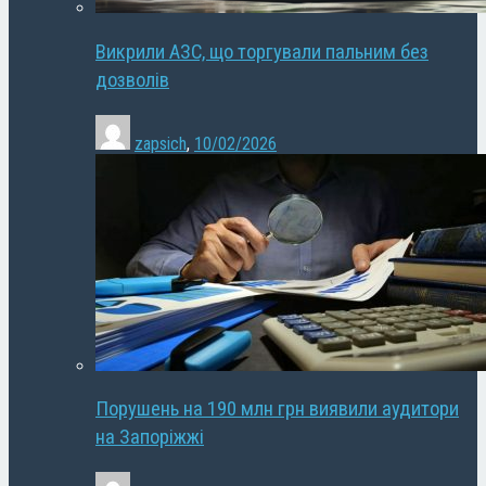
Викрили АЗС, що торгували пальним без
дозволів
zapsich
,
10/02/2026
Порушень на 190 млн грн виявили аудитори
на Запоріжжі