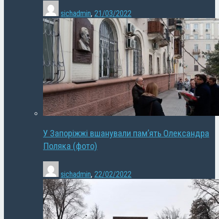
sichadmin
,
21/03/2022
У Запоріжжі вшанували пам’ять Олександра
Поляка (фото)
sichadmin
,
22/02/2022