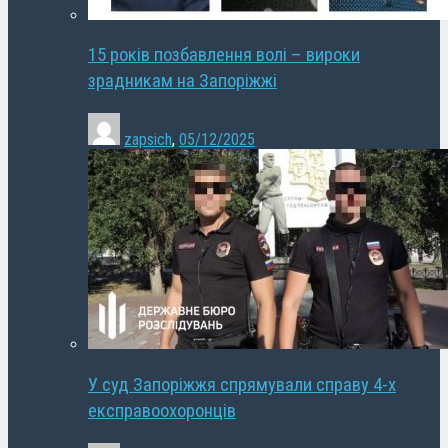
15 років позбавлення волі – вироки
зрадникам на Запоріжжі
zapsich
,
05/12/2025
У суд Запоріжжя спрямували справу 4-х
експравоохоронців