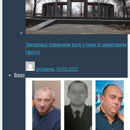
Запоріжці порівняли вхід у парк із цвинтарем
(фото)
sichadmin
,
16/02/2022
Відео