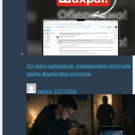
До уваги запоріжців: зловмисники запустили
хвилю фішингових розсилок
zapsich
,
23/07/2026