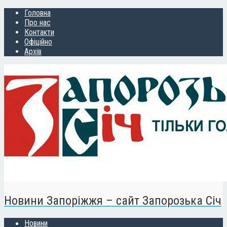
Головна
Про нас
Контакти
Офіційно
Архів
Новини Запоріжжя – сайт Запорозька Січ
Новини