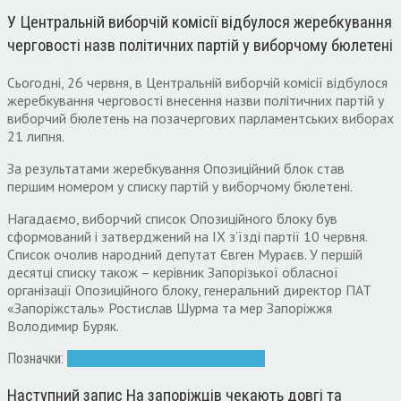
У Центральній виборчій комісії відбулося жеребкування
черговості назв політичних партій у виборчому бюлетені
Сьогодні, 26 червня, в Центральній виборчій комісії відбулося
жеребкування черговості внесення назви політичних партій у
виборчий бюлетень на позачергових парламентських виборах
21 липня.
За результатами жеребкування Опозиційний блок став
першим номером у списку партій у виборчому бюлетені.
Нагадаємо, виборчий список Опозиційного блоку був
сформований і затверджений на IX з’їзді партії 10 червня.
Список очолив народний депутат Євген Мураєв. У першій
десятці списку також – керівник Запорізької обласної
організації Опозиційного блоку, генеральний директор ПАТ
«Запоріжсталь» Ростислав Шурма та мер Запоріжжя
Володимир Буряк.
Позначки:
бюлетень
выборы
парламент
партія
Наступний запис
На запоріжців чекають довгі та