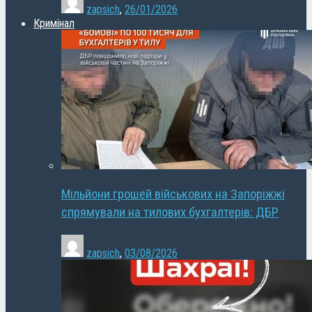
zapsich
,
26/01/2026
Кримінал
Мільйони грошей військових на Запоріжжі
спрямували на тилових бухгалтерів: ДБР
zapsich
,
03/08/2026