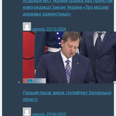
Асоціація міст України працює над проєктом
нової редакції Закону України «Про місцеві
державні адміністрації»
zapsich
,
23/12/2024
Перший пішов: вирок гауляйтеру Запорізької
області
zapsich
,
29/06/2023