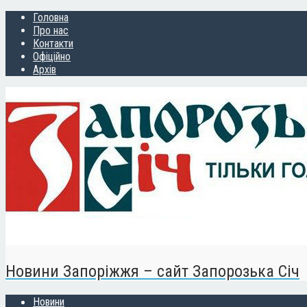
Головна
Про нас
Контакти
Офіційно
Архів
Новини Запоріжжя – сайт Запорозька Січ
Новини