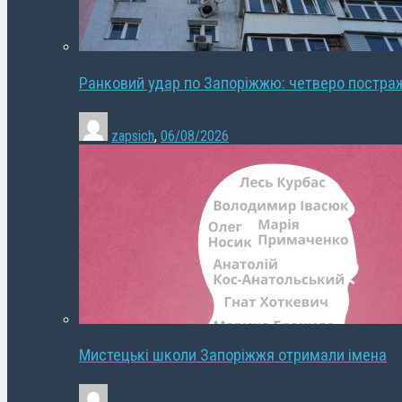
Ранковий удар по Запоріжжю: четверо постра
zapsich
,
06/08/2026
Мистецькі школи Запоріжжя отримали імена