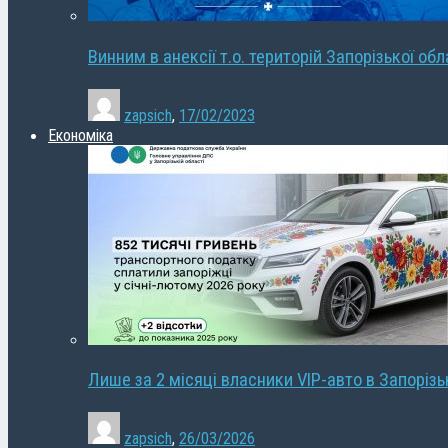
Винним в анексії т.о. територій Запорізької об
zapsich
,
17/02/2023
Економіка
Лише за 2 місяці власники VIP-авто в Запорізь
zapsich
,
26/03/2026