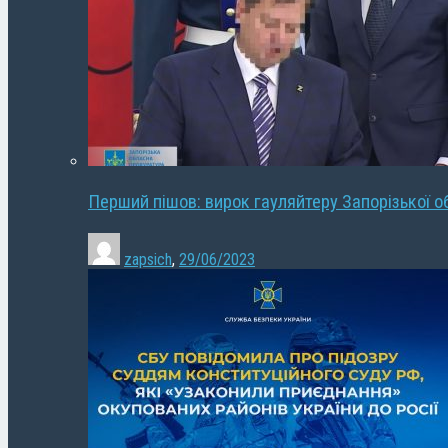
Перший пішов: вирок гауляйтеру Запорізької о
zapsich
,
29/06/2023