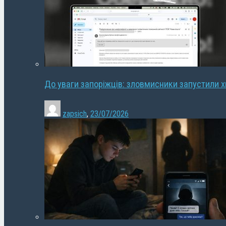
До уваги запоріжців: зловмисники запустили 
zapsich
,
23/07/2026