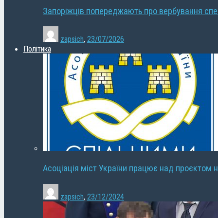
Запоріжців попереджають про вербування сп
zapsich
,
23/07/2026
Політика
Асоціація міст України працює над проєктом н
zapsich
,
23/12/2024