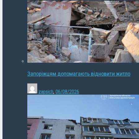
Запоріжцям допомагають відновити житло
zapsich
,
06/08/2026