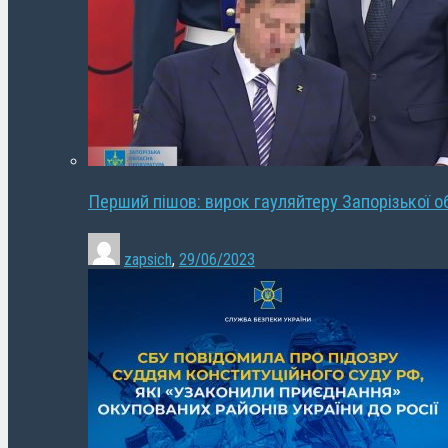
Перший пішов: вирок гауляйтеру Запорізької о
zapsich
,
29/06/2023