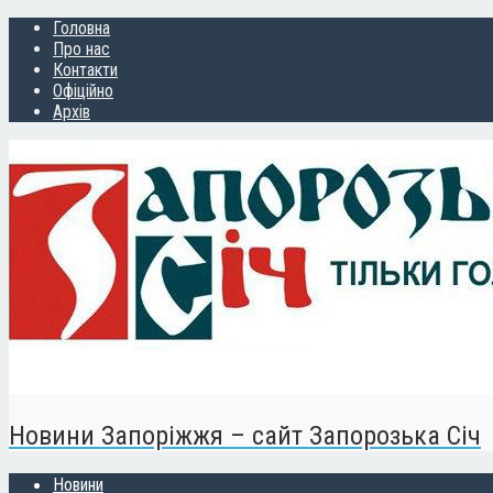
Головна
Про нас
Контакти
Офіційно
Архів
Новини Запоріжжя – сайт Запорозька Січ
Новини