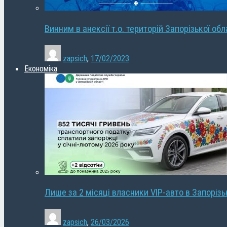
Винним в анексії т.о. територій Запорізької об
zapsich
,
17/02/2023
Економіка
Лише за 2 місяці власники VIP-авто в Запорізь
zapsich
,
26/03/2026