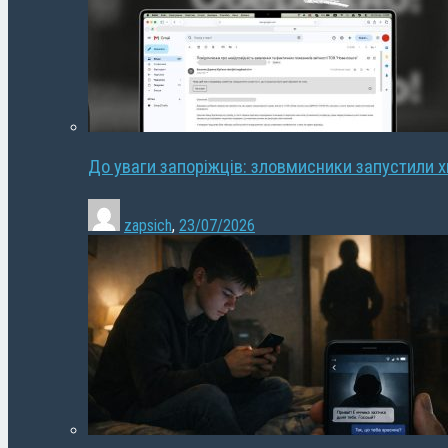
До уваги запоріжців: зловмисники запустили 
zapsich
,
23/07/2026