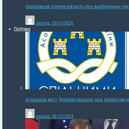
Запоріжців попереджають про вербування сп
zapsich
,
23/07/2026
Політика
Асоціація міст України працює над проєктом н
zapsich
,
23/12/2024