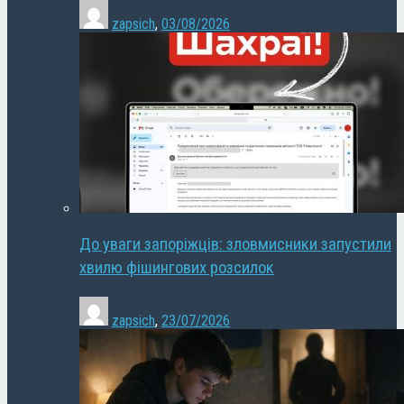
zapsich
,
03/08/2026
До уваги запоріжців: зловмисники запустили
хвилю фішингових розсилок
zapsich
,
23/07/2026