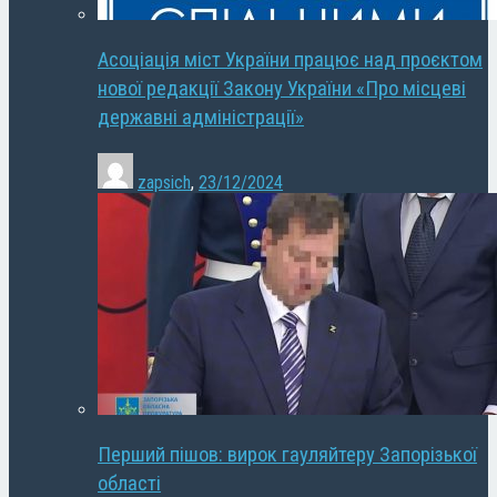
Асоціація міст України працює над проєктом
нової редакції Закону України «Про місцеві
державні адміністрації»
zapsich
,
23/12/2024
Перший пішов: вирок гауляйтеру Запорізької
області