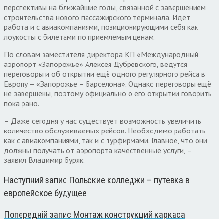
перспективы на ближайшие годы, связанной с завершением
строительства нового пассажирского терминала. Идёт
работа и с авиакомпаниями, позиционирующими себя как
лоукосты с билетами по приемлемым ценам.
По словам заместителя директора КП «Международный
аэропорт «Запорожье» Алексея Дубревского, ведутся
переговоры и об открытии ещё одного регулярного рейса в
Европу – «Запорожье – Барселона». Однако переговоры ещё
не завершены, поэтому официально о его открытии говорить
пока рано.
– Даже сегодня у нас существует возможность увеличить
количество обслуживаемых рейсов. Необходимо работать
как с авиакомпаниями, так и с турфирмами. Главное, что они
должны получать от аэропорта качественные услуги, –
заявил Владимир Буряк.
Наступний запис
Польские колледжи – путевка в
европейское будущее
Попередній запис
Монтаж конструкций каркаса