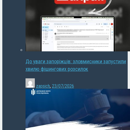
До уваги запоріжців: зловмисники запустили
хвилю фішингових розсилок
zapsich
,
23/07/2026