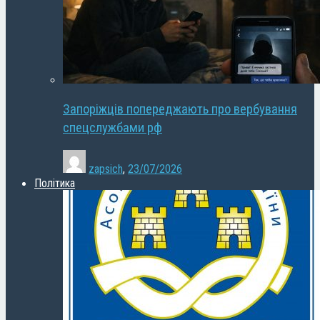
Запоріжців попереджають про вербування
спецслужбами рф
zapsich
,
23/07/2026
Політика