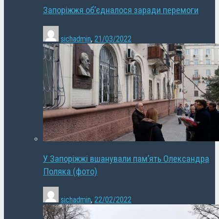
Запоріжжя об’єдналося заради перемоги
sichadmin
,
21/03/2022
У Запоріжжі вшанували пам’ять Олександра
Поляка (фото)
sichadmin
,
22/02/2022