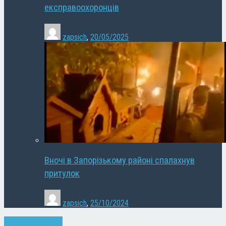
експравоохоронців
zapsich
,
20/05/2025
Вночі в Запорізькому районі спалахнув
притулок
zapsich
,
25/10/2024
Запоріжжя
Новини