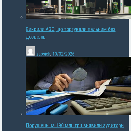
Викрили АЗС, що торгували пальним без
дозволів
zapsich
,
10/02/2026
Порушень на 190 млн грн виявили аудитори