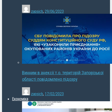
zapsich
,
29/06/2023
Винним в анексії т.о. територій Запорізької
області повідомлено підозру
zapsich
,
17/02/2023
Економіка