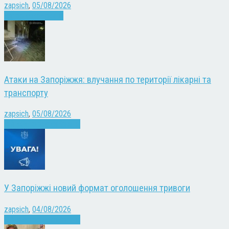
zapsich
,
05/08/2026
Запоріжжя
Новини
Атаки на Запоріжжя: влучання по території лікарні та
транспорту
zapsich
,
05/08/2026
Війна
Запоріжжя
Новини
У Запоріжжі новий формат оголошення тривоги
zapsich
,
04/08/2026
Війна
Запоріжжя
Новини