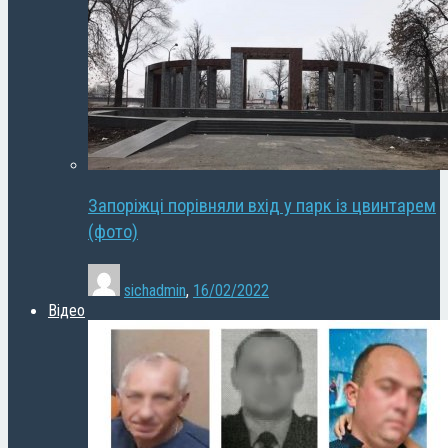
Запоріжці порівняли вхід у парк із цвинтарем
(фото)
sichadmin
,
16/02/2022
Відео