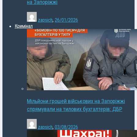
на Запоріжжі
zapsich
,
26/01/2026
Кримінал
Мільйони грошей військових на Запоріжжі
спрямували на тилових бухгалтерів: ДБР
zapsich
,
03/08/2026