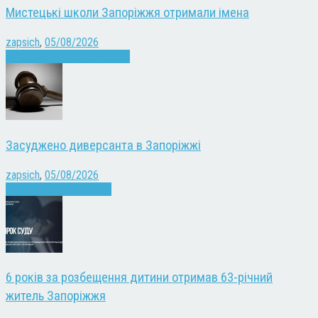
Мистецькі школи Запоріжжя отримали імена
zapsich
,
05/08/2026
Запоріжжя
Культура
Новини
Засуджено диверсанта в Запоріжжі
zapsich
,
05/08/2026
Війна
Запоріжжя
Новини
6 років за розбещення дитини отримав 63-річний
житель Запоріжжя