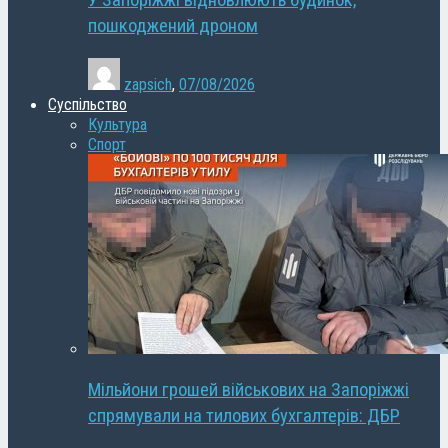
У Запоріжжі відновлюють будинок,
пошкоджений дроном
zapsich
,
07/08/2026
Суспільство
Культура
Спорт
Мільйони грошей військових на Запоріжжі
спрямували на тилових бухгалтерів: ДБР