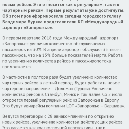
новых рейсов. Это относится как к регулярным, так и к
чартерным рейсам. Первые результаты уже достигнуты.
Об этом проинформировали сегодня городского голову
Владимира Буряка представители КП «Международный
аэропорт «Запорожье».
В первом квартале 2018 года Международный аэропорт
«Запорожье» увеличил количество обслуживаемых
пассажиров на 30%. В апреле аэропорт обслужил 35 тысяч
пассажиров, что на 15% больше показателей марта. Работа
по увеличению количества рейсов и пассажиропотока
продолжается.
В частности в полтора раза будет увеличено количество
чартерных рейсов в летний период. Будет работать новое
чартерное направление – Доломан (Турция). Увеличено
количество рейсов в Стамбул, Минск и так далее. Со 2 июля
откроется первый регулярный рейс из Запорожья в Европу.
Это будут авиарейсы компании LOT «Запорожье – Варшава».
Ведутся переговоры с 28 авиакомпаниями по открытию
новых рейсов, увеличению количества действующих рейсов.
Это касается как краткосрочной перспективы, так и