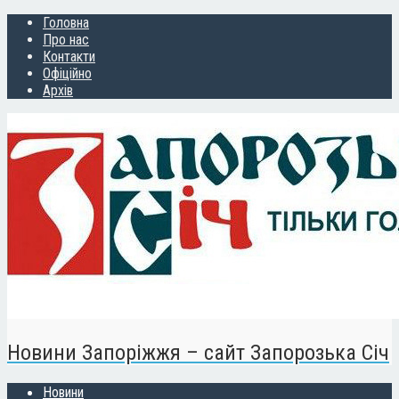
Головна
Про нас
Контакти
Офіційно
Архів
Новини Запоріжжя – сайт Запорозька Січ
Новини