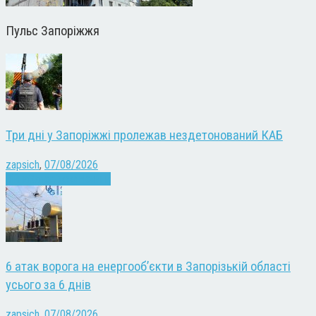
Пульс Запоріжжя
Три дні у Запоріжжі пролежав нездетонований КАБ
zapsich
,
07/08/2026
Війна
Запоріжжя
Новини
6 атак ворога на енергооб’єкти в Запорізькій області
усього за 6 днів
zapsich
,
07/08/2026