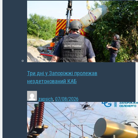
Три дні у Запоріжжі пролежав
нездетонований КАБ
zapsich
,
07/08/2026