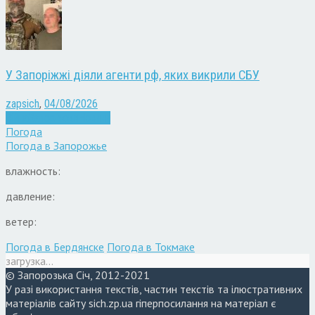
У Запоріжжі діяли агенти рф, яких викрили СБУ
zapsich
,
04/08/2026
Війна
Запоріжжя
Новини
Погода
Погода в
Запорожье
влажность:
давление:
ветер:
Погода в Бердянске
Погода в Токмаке
загрузка...
© Запорозька Січ, 2012-2021
У разі використання текстів, частин текстів та ілюстративних
матеріалів сайту sich.zp.ua гіперпосилання на матеріал є