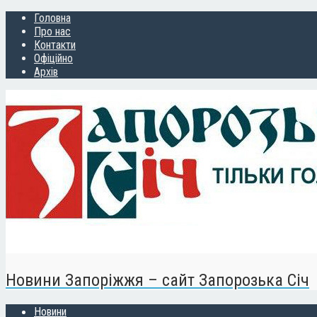
Головна
Про нас
Контакти
Офіційно
Архів
Новини Запоріжжя – сайт Запорозька Січ
Новини