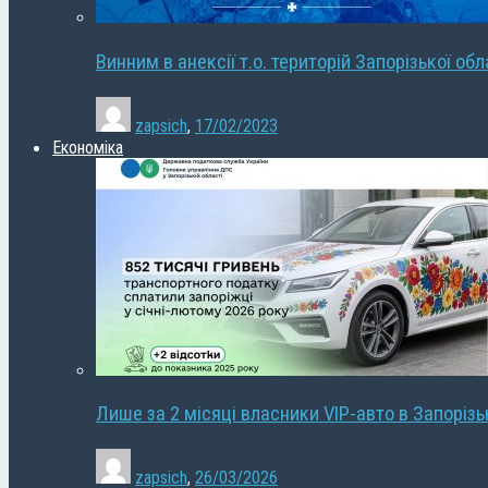
Винним в анексії т.о. територій Запорізької об
zapsich
,
17/02/2023
Економіка
Лише за 2 місяці власники VIP-авто в Запорізь
zapsich
,
26/03/2026