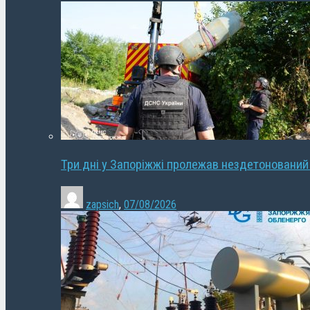
Три дні у Запоріжжі пролежав нездетонований
zapsich
,
07/08/2026