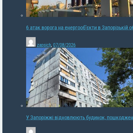
6 атак ворога на енергооб’єкти в Запорізькій о
zapsich
,
07/08/2026
У Запоріжжі відновлюють будинок, пошкодже