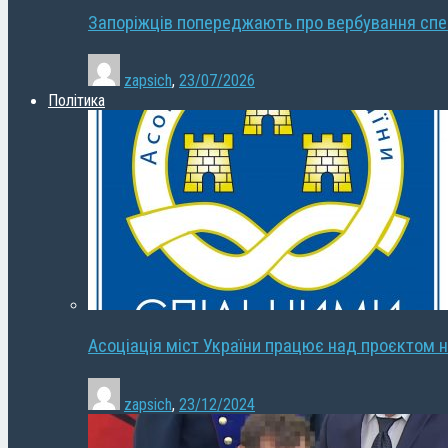
Запоріжців попереджають про вербування сп
zapsich
,
23/07/2026
Політика
Асоціація міст України працює над проєктом н
zapsich
,
23/12/2024