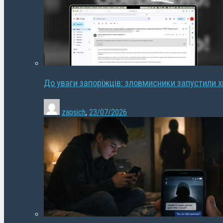
До уваги запоріжців: зловмисники запустили 
zapsich
,
23/07/2026