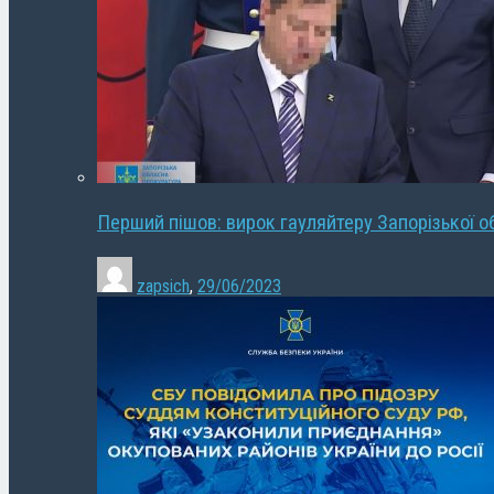
Перший пішов: вирок гауляйтеру Запорізької о
zapsich
,
29/06/2023