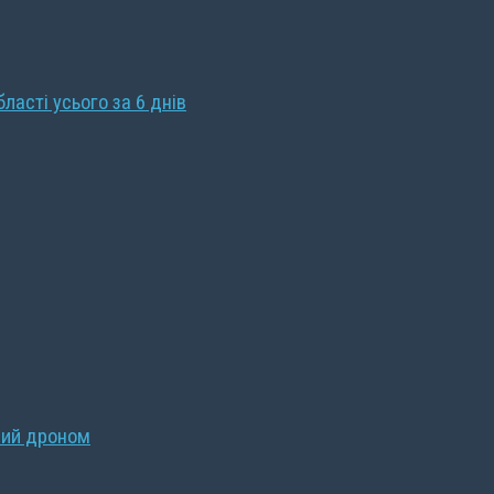
бласті усього за 6 днів
ний дроном