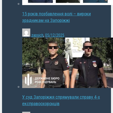
15 років позбавлення волі – вироки
зрадникам на Запоріжжі
zapsich
,
05/12/2025
У суд Запоріжжя спрямували справу 4-х
експравоохоронців