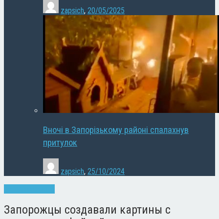
zapsich
,
20/05/2025
Вночі в Запорізькому районі спалахнув
притулок
zapsich
,
25/10/2024
Запоріжжя
Фото
Запорожцы создавали картины с