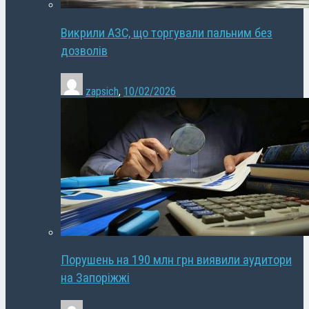
Викрили АЗС, що торгували пальним без
дозволів
zapsich
,
10/02/2026
Порушень на 190 млн грн виявили аудитори
на Запоріжжі