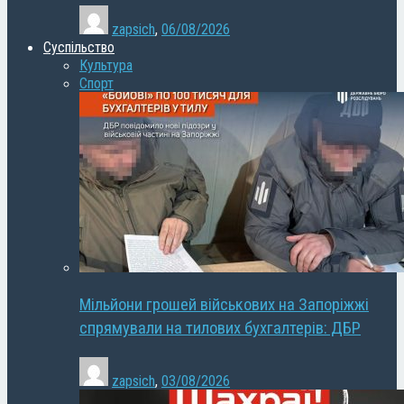
zapsich
,
06/08/2026
Суспільство
Культура
Спорт
Мільйони грошей військових на Запоріжжі
спрямували на тилових бухгалтерів: ДБР
zapsich
,
03/08/2026