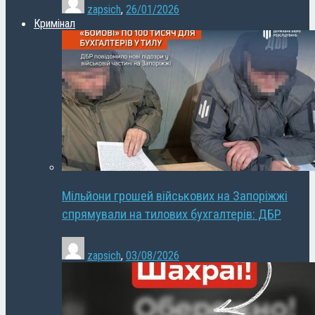
zapsich
,
26/01/2026
Кримінал
Мільйони грошей військових на Запоріжжі
спрямували на тилових бухгалтерів: ДБР
zapsich
,
03/08/2026