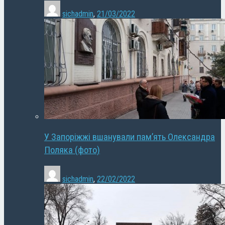
sichadmin
,
21/03/2022
У Запоріжжі вшанували пам’ять Олександра
Поляка (фото)
sichadmin
,
22/02/2022