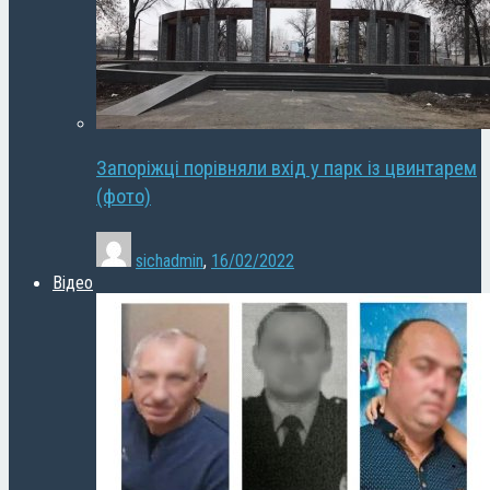
Запоріжці порівняли вхід у парк із цвинтарем
(фото)
sichadmin
,
16/02/2022
Відео