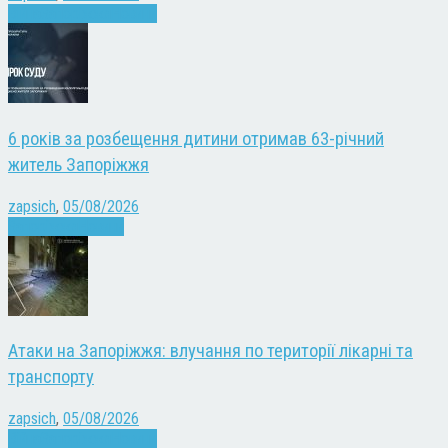
Війна
Запоріжжя
Новини
6 років за розбещення дитини отримав 63-річний
житель Запоріжжя
zapsich
,
05/08/2026
Запоріжжя
Новини
Атаки на Запоріжжя: влучання по території лікарні та
транспорту
zapsich
,
05/08/2026
Війна
Запоріжжя
Новини