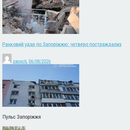
Ранковий удар по Запоріжжю: четверо постраждалих
zapsich
,
06/08/2026
Пульс Запоріжжя