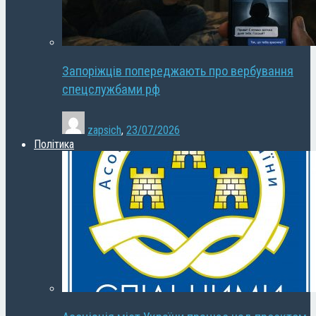
Запоріжців попереджають про вербування
спецслужбами рф
zapsich
,
23/07/2026
Політика