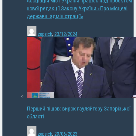
Асоціація міст України працює над проєктом
нової редакції Закону України «Про місцеві
державні адміністрації»
zapsich
,
23/12/2024
Перший пішов: вирок гауляйтеру Запорізької
області
zapsich
,
29/06/2023