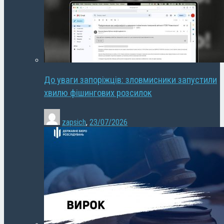
До уваги запоріжців: зловмисники запустили
хвилю фішингових розсилок
zapsich
,
23/07/2026