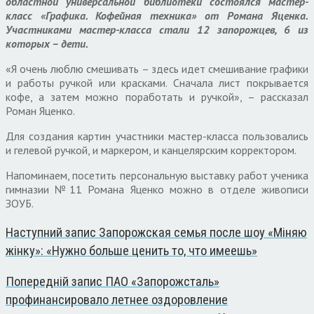
областной универсальной библиотеки состоялся мастер-
класс «Графика. Кофейная техника» от Романа Яценка.
Участниками мастер-класса стали 12 запорожцев, 6 из
которых – дети.
«Я очень люблю смешивать – здесь идет смешивание графики
и работы ручкой или красками. Сначала лист покрывается
кофе, а затем можно поработать и ручкой», – рассказал
Роман Яценко.
Для создания картин участники мастер-класса пользовались
и гелевой ручкой, и маркером, и канцелярским корректором.
Напоминаем, посетить персональную выставку работ ученика
гимназии №11 Романа Яценко можно в отделе живописи
ЗОУБ.
Наступний запис
Запорожская семья после шоу «Міняю
жінку»: «Нужно больше ценить то, что имеешь»
Попередній запис
ПАО «Запорожсталь»
профинансировало летнее оздоровление