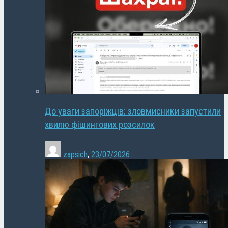
До уваги запоріжців: зловмисники запустили
хвилю фішингових розсилок
zapsich
,
23/07/2026