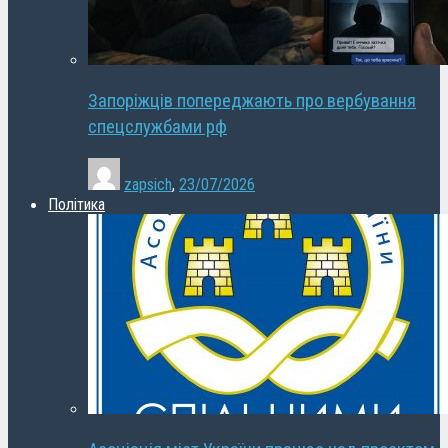
Запоріжців попереджають про вербування
спецслужбами рф
zapsich
,
23/07/2026
Політика