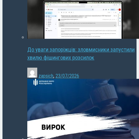
До уваги запоріжців: зловмисники запустили
хвилю фішингових розсилок
zapsich
,
23/07/2026