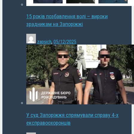
15 років позбавлення волі – вироки
зрадникам на Запоріжжі
zapsich
,
05/12/2025
У суд Запоріжжя спрямували справу 4-х
експравоохоронців