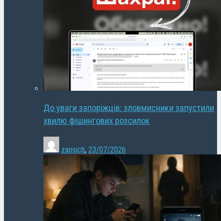
До уваги запоріжців: зловмисники запустили
хвилю фішингових розсилок
zapsich
,
23/07/2026