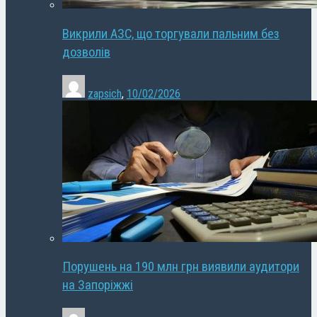
Викрили АЗС, що торгували пальним без
дозволів
zapsich
,
10/02/2026
Порушень на 190 млн грн виявили аудитори
на Запоріжжі