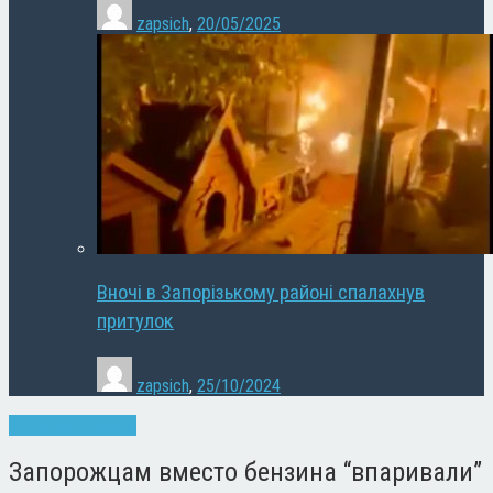
zapsich
,
20/05/2025
Вночі в Запорізькому районі спалахнув
притулок
zapsich
,
25/10/2024
Запоріжжя
Новини
Запорожцам вместо бензина “впаривали”