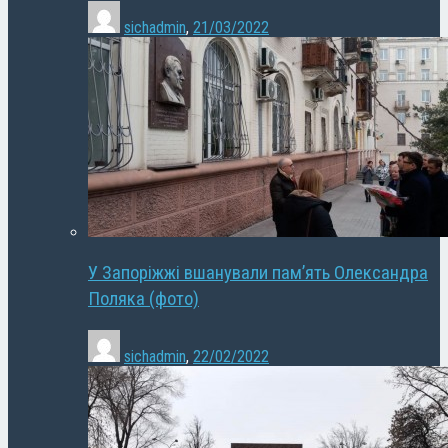
sichadmin
,
21/03/2022
У Запоріжжі вшанували пам’ять Олександра
Поляка (фото)
sichadmin
,
22/02/2022