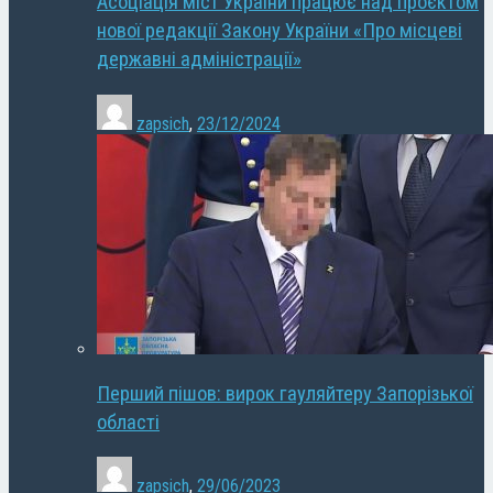
Асоціація міст України працює над проєктом
нової редакції Закону України «Про місцеві
державні адміністрації»
zapsich
,
23/12/2024
Перший пішов: вирок гауляйтеру Запорізької
області
zapsich
,
29/06/2023