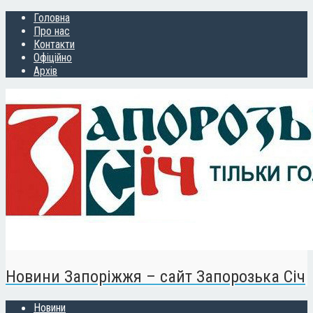
Головна
Про нас
Контакти
Офіційно
Архів
Новини Запоріжжя – сайт Запорозька Січ
Новини