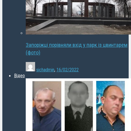
Запоріжці порівняли вхід у парк із цвинтарем
(фото)
sichadmin
,
16/02/2022
Відео