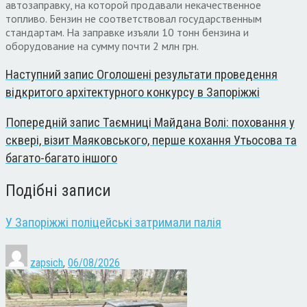
автозаправку, на которой продавали некачественное
топливо. Бензин не соответствовал государственным
стандартам. На заправке изъяли 10 тонн бензина и
оборудование на сумму почти 2 млн грн.
Наступний запис
Оголошені результати проведення
відкритого архітектурного конкурсу в Запоріжжі
Попередній запис
Таємниці Майдана Волі: поховання у
сквері, візит Маяковського, перше кохання Утьосова та
багато-багато іншого
Подібні записи
У Запоріжжі поліцейські затримали палія
zapsich
,
06/08/2026