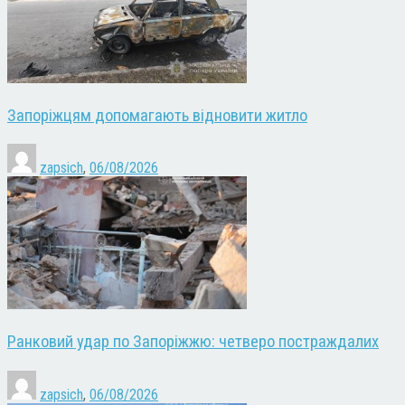
Запоріжцям допомагають відновити житло
zapsich
,
06/08/2026
Ранковий удар по Запоріжжю: четверо постраждалих
zapsich
,
06/08/2026