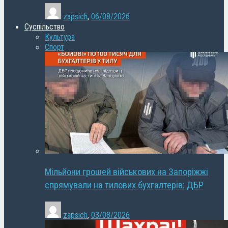
zapsich
,
06/08/2026
Суспільство
Культура
Спорт
Мільйони грошей військових на Запоріжжі
спрямували на тилових бухгалтерів: ДБР
zapsich
,
03/08/2026