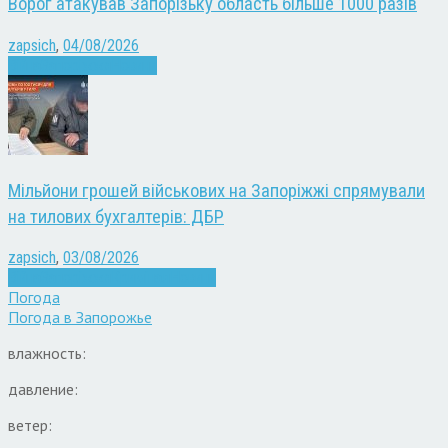
Ворог атакував Запорізьку область більше 1000 разів
zapsich
,
04/08/2026
Війна
Запоріжжя
Новини
Мільйони грошей військових на Запоріжжі спрямували
на тилових бухгалтерів: ДБР
zapsich
,
03/08/2026
Війна
Запоріжжя
Кримінал
Новини
Погода
Погода в
Запорожье
влажность:
давление:
ветер: