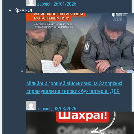
zapsich
,
26/01/2026
Кримінал
Мільйони грошей військових на Запоріжжі
спрямували на тилових бухгалтерів: ДБР
zapsich
,
03/08/2026