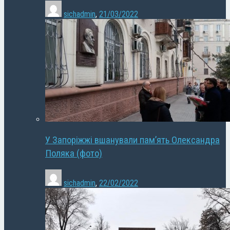
sichadmin
,
21/03/2022
У Запоріжжі вшанували пам’ять Олександра
Поляка (фото)
sichadmin
,
22/02/2022