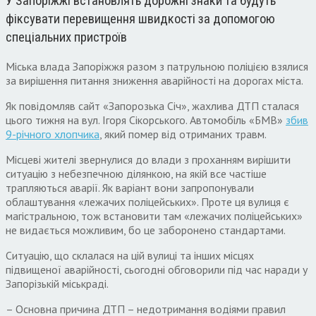
У Запоріжжі встановлять дорожні знаки та будуть
фіксувати перевищення швидкості за допомогою
спеціальних пристроїв
Міська влада Запоріжжя разом з патрульною поліцією взялися
за вирішення питання зниження аварійності на дорогах міста.
Як повідомляв сайт «Запорозька Січ», жахлива ДТП сталася
цього тижня на вул. Ігоря Сікорського. Автомобіль «БМВ»
збив
9-річного хлопчика
, який помер від отриманих травм.
Місцеві жителі звернулися до влади з проханням вирішити
ситуацію з небезпечною ділянкою, на якій все частіше
трапляються аварії. Як варіант вони запропонували
облаштування «лежачих поліцейських». Проте ця вулиця є
магістральною, тож встановити там «лежачих поліцейських»
не видається можливим, бо це заборонено стандартами.
Ситуацію, що склалася на цій вулиці та інших місцях
підвищеної аварійності, сьогодні обговорили під час наради у
Запорізькій міськраді.
– Основна причина ДТП – недотримання водіями правил