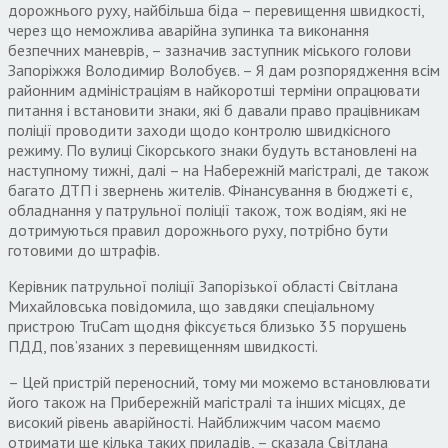
дорожнього руху, найбільша біда – перевищення швидкості,
через що неможлива аварійна зупинка та виконання
безпечних маневрів, – зазначив заступник міського голови
Запоріжжя Володимир Волобуєв. – Я дам розпорядження всім
районним адміністраціям в найкоротші терміни опрацювати
питання і встановити знаки, які б давали право працівникам
поліції проводити заходи щодо контролю швидкісного
режиму. По вулиці Сікорського знаки будуть встановлені на
наступному тижні, далі – на Набережній магістралі, де також
багато ДТП і звернень жителів. Фінансування в бюджеті є,
обладнання у патрульної поліції також, тож водіям, які не
дотримуються правил дорожнього руху, потрібно бути
готовими до штрафів.
Керівник патрульної поліції Запорізької області Світлана
Михайловська повідомила, що завдяки спеціальному
пристрою TruCam щодня фіксується близько 35 порушень
ПДД, пов’язаних з перевищенням швидкості.
– Цей пристрій переносний, тому ми можемо встановлювати
його також на Прибережній магістралі та інших місцях, де
високий рівень аварійності. Найближчим часом маємо
отримати ще кілька таких приладів, – сказала Світлана