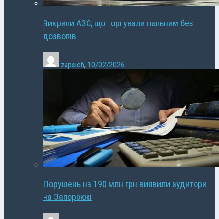
Викрили АЗС, що торгували пальним без
дозволів
zapsich
,
10/02/2026
Порушень на 190 млн грн виявили аудитори
на Запоріжжі