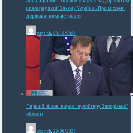
Асоціація міст України працює над проєктом
нової редакції Закону України «Про місцеві
державні адміністрації»
zapsich
,
23/12/2024
Перший пішов: вирок гауляйтеру Запорізької
області
zapsich
,
29/06/2023