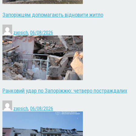
Запоріжцям допомагають відновити житло
zapsich
,
06/08/2026
Ранковий удар по Запоріжжю: четверо постраждалих
zapsich
,
06/08/2026