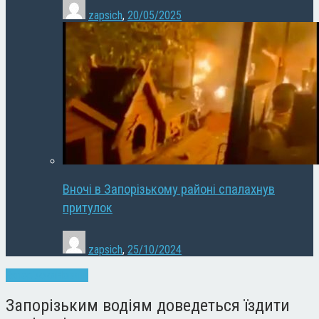
zapsich
,
20/05/2025
Вночі в Запорізькому районі спалахнув
притулок
zapsich
,
25/10/2024
Запоріжжя
Новини
Запорізьким водіям доведеться їздити