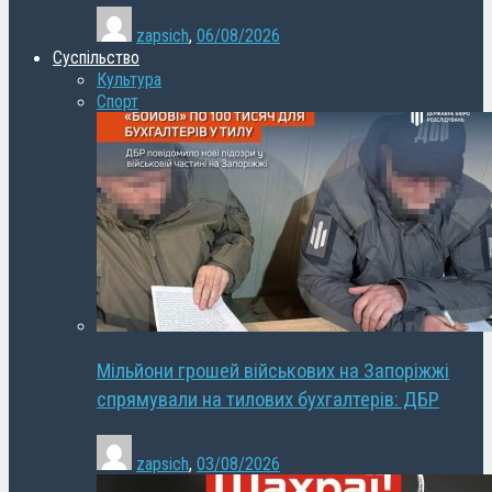
zapsich
,
06/08/2026
Суспільство
Культура
Спорт
Мільйони грошей військових на Запоріжжі
спрямували на тилових бухгалтерів: ДБР
zapsich
,
03/08/2026