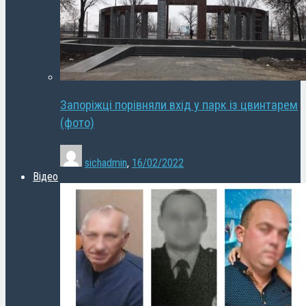
Запоріжці порівняли вхід у парк із цвинтарем
(фото)
sichadmin
,
16/02/2022
Відео