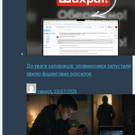
До уваги запоріжців: зловмисники запустили
хвилю фішингових розсилок
zapsich
,
23/07/2026