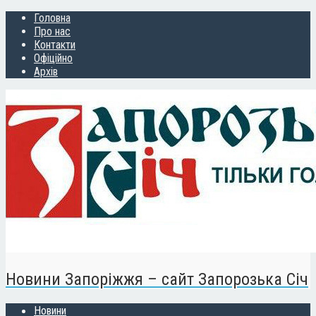
Головна
Про нас
Контакти
Офіційно
Архів
Новини Запоріжжя – сайт Запорозька Січ
Новини