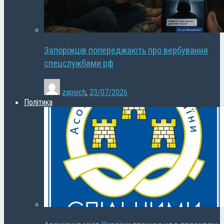
Запоріжців попереджають про вербування
спецслужбами рф
zapsich
,
23/07/2026
Політика