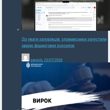
До уваги запоріжців: зловмисники запустили
хвилю фішингових розсилок
zapsich
,
23/07/2026