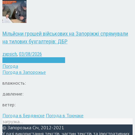
Мільйони грошей військових на Запоріжжі спрямували
на тилових бухгалтерів: ДБР
zapsich
,
03/08/2026
Війна
Запоріжжя
Кримінал
Новини
Погода
Погода в
Запорожье
влажность:
давление:
ветер:
Погода в Бердянске
Погода в Токмаке
загрузка...
© Запорозька Січ, 2012-2021
У разі використання текстів, частин текстів та ілюстративних