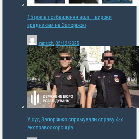
15 років позбавлення волі – вироки
зрадникам на Запоріжжі
zapsich
,
05/12/2025
У суд Запоріжжя спрямували справу 4-х
експравоохоронців