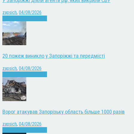
У Запоріжжі діяли агенти рф, яких викрили СБУ
zapsich
,
04/08/2026
Війна
Запоріжжя
Новини
20 пожеж виникло у Запоріжжі та передмісті
zapsich
,
04/08/2026
Війна
Запоріжжя
Новини
Ворог атакував Запорізьку область більше 1000 разів
zapsich
,
04/08/2026
Війна
Запоріжжя
Новини