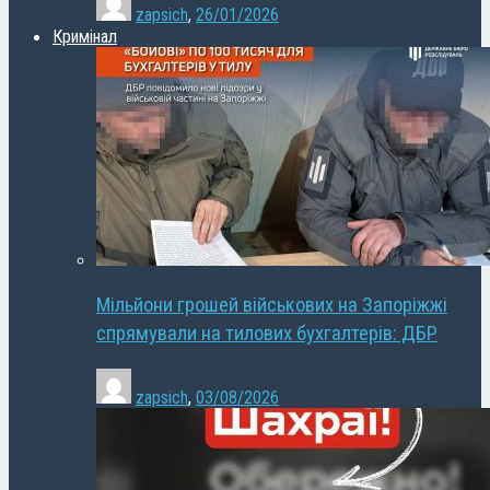
zapsich
,
26/01/2026
Кримінал
Мільйони грошей військових на Запоріжжі
спрямували на тилових бухгалтерів: ДБР
zapsich
,
03/08/2026