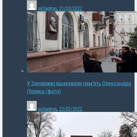
sichadmin
,
21/03/2022
У Запоріжжі вшанували пам’ять Олександра
Поляка (фото)
sichadmin
,
22/02/2022