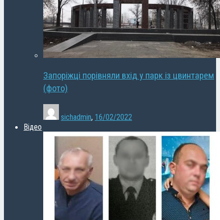
Запоріжці порівняли вхід у парк із цвинтарем
(фото)
sichadmin
,
16/02/2022
Відео