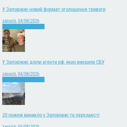
У Запоріжжі новий формат оголошення тривоги
zapsich
,
04/08/2026
Війна
Запоріжжя
Новини
У Запоріжжі діяли агенти рф, яких викрили СБУ
zapsich
,
04/08/2026
Війна
Запоріжжя
Новини
20 пожеж виникло у Запоріжжі та передмісті
zapsich
,
04/08/2026