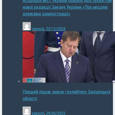
Асоціація міст України працює над проєктом
нової редакції Закону України «Про місцеві
державні адміністрації»
zapsich
,
23/12/2024
Перший пішов: вирок гауляйтеру Запорізької
області
zapsich
,
29/06/2023