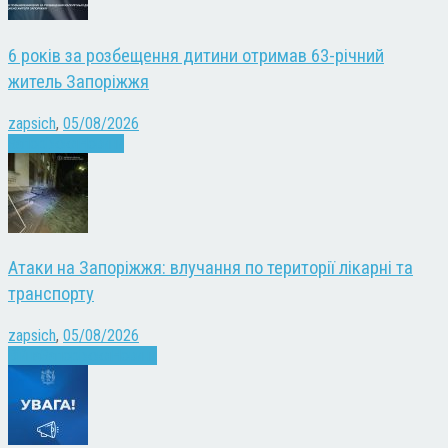
6 років за розбещення дитини отримав 63-річний
житель Запоріжжя
zapsich
,
05/08/2026
Запоріжжя
Новини
Атаки на Запоріжжя: влучання по території лікарні та
транспорту
zapsich
,
05/08/2026
Війна
Запоріжжя
Новини