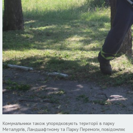
Комунальники також упорядковують території в парку
Металургів, Ландшафтному та Парку Перемоги, повідомляє