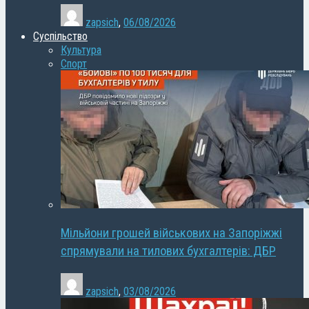
zapsich
,
06/08/2026
Суспільство
Культура
Спорт
Мільйони грошей військових на Запоріжжі
спрямували на тилових бухгалтерів: ДБР
zapsich
,
03/08/2026