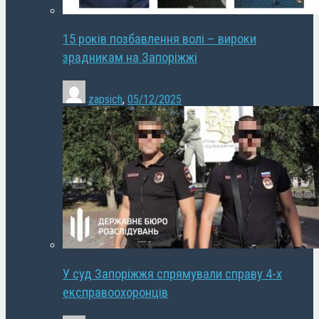
15 років позбавлення волі – вироки
зрадникам на Запоріжжі
zapsich
,
05/12/2025
У суд Запоріжжя спрямували справу 4-х
експравоохоронців