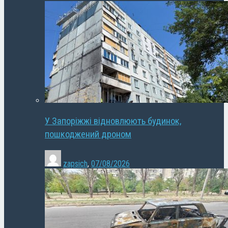
У Запоріжжі відновлюють будинок,
пошкоджений дроном
zapsich
,
07/08/2026