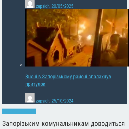
zapsich
,
20/05/2025
Вночі в Запорізькому районі спалахнув
притулок
zapsich
,
25/10/2024
Запоріжжя
Новини
Запорізьким комунальникам доводиться