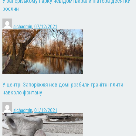
У запорізькому парку невідомі вкрали півтора десятки
рослин
sichadmin
,
07/12/2021
У центрі Запоріжжя невідомі розбили гранітні плити
навколо фонтану
sichadmin
,
01/12/2021