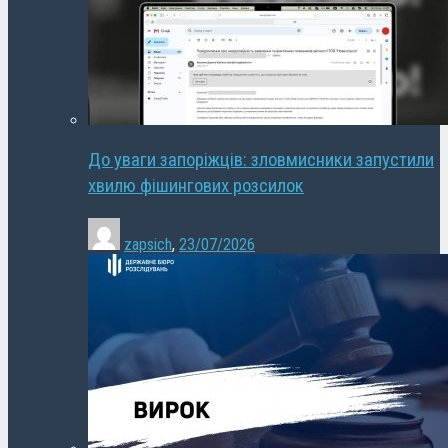
До уваги запоріжців: зловмисники запустили
хвилю фішингових розсилок
zapsich
,
23/07/2026