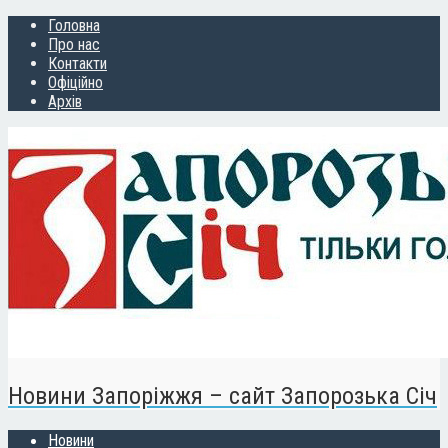
Головна
Про нас
Контакти
Офіційно
Архів
Новини Запоріжжя – сайт Запорозька Січ
Новини