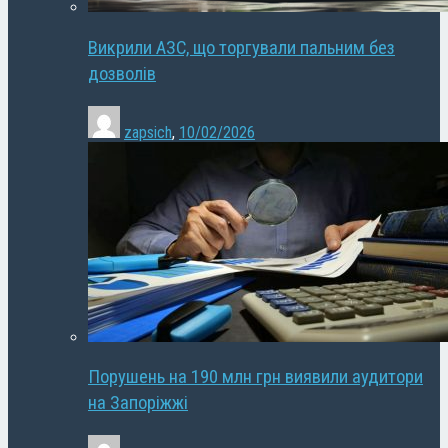
Викрили АЗС, що торгували пальним без
дозволів
zapsich
,
10/02/2026
Порушень на 190 млн грн виявили аудитори
на Запоріжжі