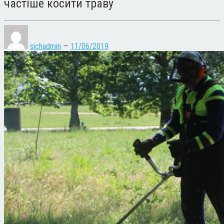
частіше косити траву
sichadmin
—
11/06/2019