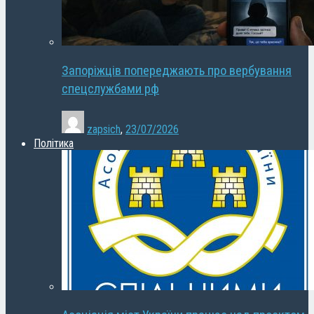
Запоріжців попереджають про вербування
спецслужбами рф
zapsich
,
23/07/2026
Політика