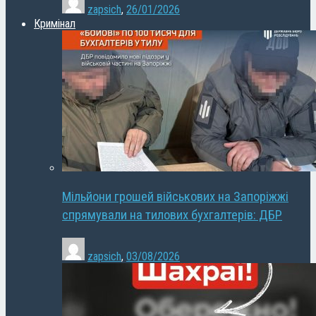
zapsich
,
26/01/2026
Кримінал
Мільйони грошей військових на Запоріжжі
спрямували на тилових бухгалтерів: ДБР
zapsich
,
03/08/2026