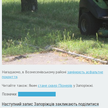
Нагадаємо, в Вознесенівському районі
замінюють асфальтне
покриття
.
Читайте також: Яким
стане сквер Піонерів
у Запоріжжі.
Позначки:
Комунальники
парк
трава
Наступний запис
Запоріжців закликають поділитися