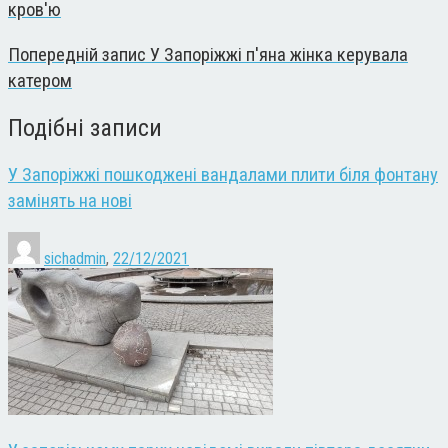
кров'ю
Попередній запис
У Запоріжжі п'яна жінка керувала
катером
Подібні записи
У Запоріжжі пошкоджені вандалами плити біля фонтану
замінять на нові
sichadmin
,
22/12/2021