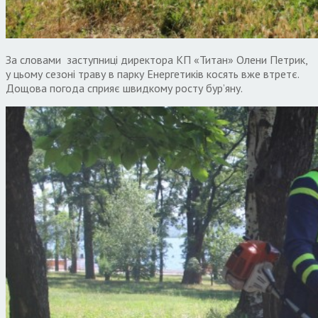
За словами заступниці директора КП «Титан» Олени Петрик,
у цьому сезоні траву в парку Енергетиків косять вже втретє.
Дощова погода сприяє швидкому росту бур’яну.