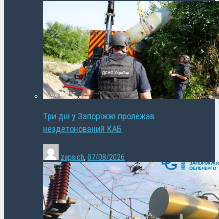
Три дні у Запоріжжі пролежав
нездетонований КАБ
zapsich
,
07/08/2026