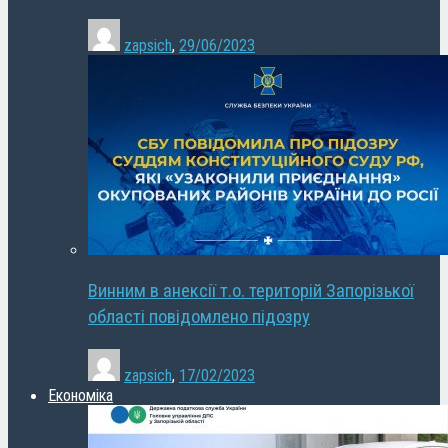
zapsich
,
29/06/2023
Винним в анексії т.о. територій Запорізької
області повідомлено підозру
zapsich
,
17/02/2023
Економіка