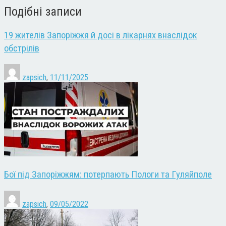
Подібні записи
19 жителів Запоріжжя й досі в лікарнях внаслідок
обстрілів
zapsich
,
11/11/2025
Бої під Запоріжжям: потерпають Пологи та Гуляйполе
zapsich
,
09/05/2022