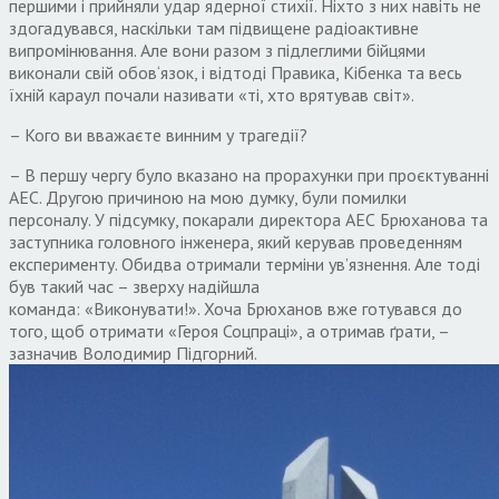
першими і прийняли удар ядерної стихії
.
Ніхто з них навіть не
здогадувався
,
наскільки там підвищене радіоактивне
випромінювання
.
Але вони разом з підлеглими бійцями
виконали свій обов
‘
язок
,
і відтоді Правика
,
Кібенка та весь
їхній караул почали називати «ті
,
хто врятував світ»
.
–
Кого ви вважаєте винним у трагедії
?
–
В першу чергу було вказано на прорахунки при проєктуванні
АЕС
.
Другою причиною на мою думку
,
були помилки
персоналу
.
У підсумку
,
покарали директора АЕС Брюханова та
заступника головного інженера
,
який керував проведенням
експерименту
.
Обидва отримали терміни ув’язнення
.
Але тоді
був такий час – зверху надійшла
команда
:
«Виконувати
!
»
.
Хоча Брюханов вже готувався до
того
,
щоб отримати «Героя Соцпраці»
,
а отримав ґрати
,
–
зазначив Володимир Підгорний
.