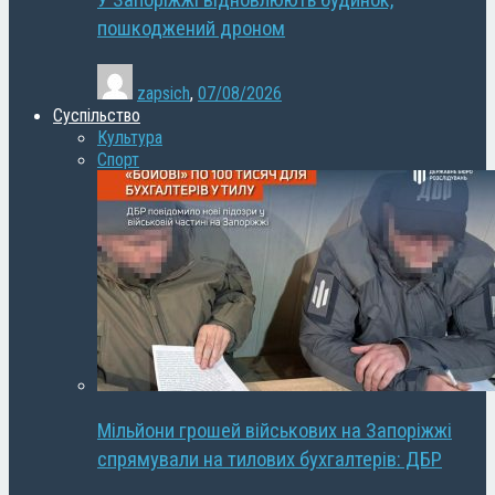
У Запоріжжі відновлюють будинок,
пошкоджений дроном
zapsich
,
07/08/2026
Суспільство
Культура
Спорт
Мільйони грошей військових на Запоріжжі
спрямували на тилових бухгалтерів: ДБР