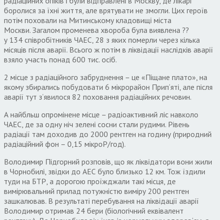
радіаційних опіків і були відправлені в Москву
,
де лікарі
боролися за їхні життя
,
але врятувати не змогли
.
Цих героїв
потім поховали на Митинському кладовищі міста
Москви
.
Загалом променева хвороба була виявлена ??
у
134
співробітників ЧАЕС
, 28
з яких померли через кілька
місяців після аварії
.
Всього ж потім в ліквідації наслідків аварії
взяло участь понад
600
тис
.
о
сіб
.
2
місце з радіаційного забруднення – це «Піщане плато»
,
на
якому збирались побудовати
6
мікрорайон Прип
‘
яті
,
але після
аварії тут з
‘
явилося
82
поховання радіаційних речовин
.
А найбльш опромінене місце – радіоактивний ліс навколо
ЧАЕС
,
де за одну ніч зелені сосни стали рудими
.
Рівень
радіації там доходив до
2000
рентген на годину
(
природн
и
й
радіаційний фон –
0,15
мікроР
/
год
).
Володимир Підгорний розповів
,
що як ліквідатори вони жили
в Чорнобилі
,
звідки до АЕС було близько
12
км
.
Тож їздили
туди на БТР
,
а дорогою проїжджали такі місця
,
де
вимірювальний прилад потужністю виміру
200
рентген
зашкалював
.
В результаті перебування на ліквідації аварії
Володимир отримав
24
бери
(
біологічний еквівалент