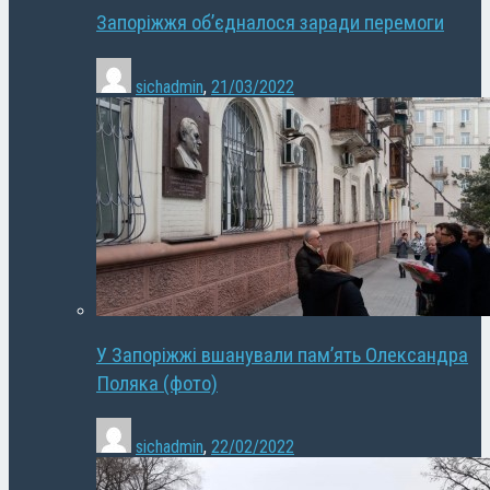
Запоріжжя об’єдналося заради перемоги
sichadmin
,
21/03/2022
У Запоріжжі вшанували пам’ять Олександра
Поляка (фото)
sichadmin
,
22/02/2022