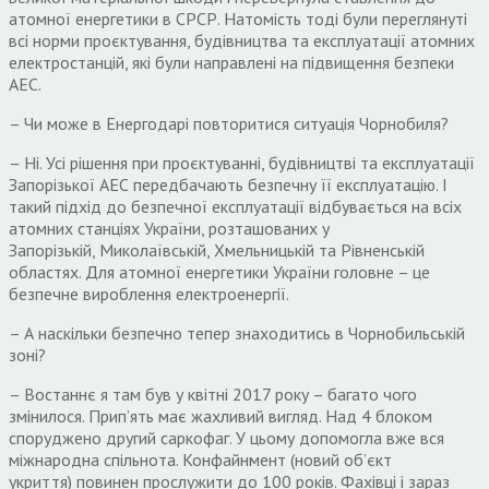
атомної енергетики в СРСР
.
Натомість тоді були переглянуті
всі норми проєктування
,
будівництва та експлуатації атомних
електростанцій
,
які були направлені на підвищення безпеки
АЕС
.
–
Чи може в Енергодарі повторитися ситуація Чорнобиля
?
–
Ні
.
Усі рішення при проєктуванні
,
будівництві та експлуатації
Запорізької АЕС передбачають безпечну її експлуатацію
.
І
такий підхід до безпечної експлуатації відбувається на всіх
атомних станціях України
,
розташованих у
Запорізькій
,
Миколаївській
,
Хмельницькій та Рівненській
областях
.
Для атомної енергетики України головне – це
безпечне вироблення електроенергії
.
–
А наскільки безпечно тепер знаходитись в Чорнобильській
зоні
?
–
Востаннє я там був у квітні
2017
року – багато чого
змінилося
.
Прип’ять має жахливий вигляд
.
Над
4
блоком
споруджено другий саркофаг
.
У цьому допомогла вже вся
міжнародна спільнота
.
Конфайнмент
(
новий об’єкт
укриття
)
повинен прослужити до
100
років
.
Фахівці і зараз