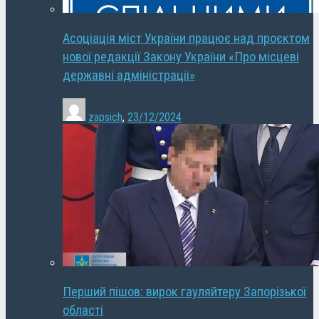
Асоціація міст України працює над проєктом
нової редакції Закону України «Про місцеві
державні адміністрації»
zapsich
,
23/12/2024
Перший пішов: вирок гауляйтеру Запорізької
області