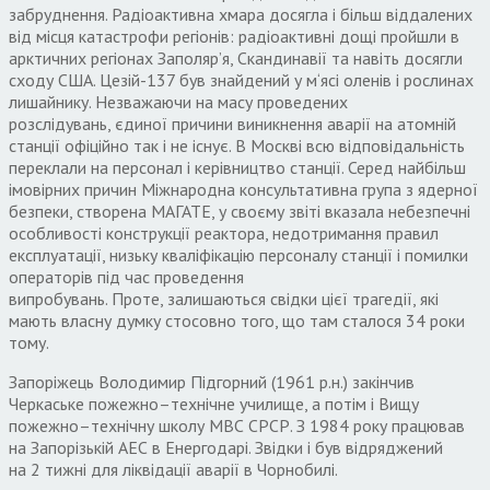
забруднення
.
Радіоактивна хмара досягла і більш віддалених
від місця катастрофи регіонів
:
радіоактивні дощі пройшли в
арктичних регіонах Заполяр’я
,
Скандинавії та навіть досягли
сходу США
.
Цезій
-137
був знайдений у м
‘
ясі оленів і рослинах
лишайнику
.
Незважаючи на масу проведених
розслідувань
,
єдиної причини виникнення аварії на атомній
станції офіційно так і не існує
.
В Москві всю відповідальність
переклали на персонал і керівництво станції
.
Серед найбільш
імовірних причин Міжнародна консультативна група з ядерної
безпеки
,
створена МАГАТЕ
,
у своєму звіті вказала небезпечні
особливості конструкції реактора
,
недотримання правил
експлуатації
,
низьку кваліфікацію персоналу станції і помилки
операторів під час проведення
випробувань
.
Проте
,
залишаються свідки цієї трагедії
,
які
мають власну думку стосовно того
,
що там сталося
34
роки
тому
.
Запоріжець Володимир Підгорний
(1961
р
.
н
.)
закінчив
Черкаське пожежно
–
технічне училище
,
а потім і Вищу
пожежно
–
технічну школу МВС СРСР
.
З
1984
року працював
на Запорізькій АЕС в Енергодарі
.
Звідки і був відряджений
на
2
тижні для ліквідації аварії в Чорнобилі
.