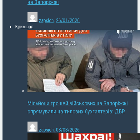
на Запоріжжі
zapsich
,
26/01/2026
Кримінал
Мільйони грошей військових на Запоріжжі
спрямували на тилових бухгалтерів: ДБР
zapsich
,
03/08/2026