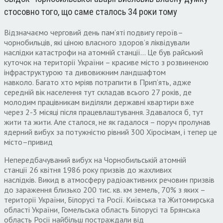
стосовно того, що саме сталось 34 роки тому
Відзначаємо черговий день пам’яті подвигу героїв
–
чорнобильців
,
які ціною власного здоров’я ліквідували
наслідки катастрофи на атомній станції… Це був райський
куточок на території України – красиве місто з розвиненою
інфраструктурою та дивовижним ландшафтом
навколо
.
Багато хто мріяв потрапити в Прип’ять
,
адже
середній вік населення тут складав всього
27
років
,
де
молодим працівникам виділяли державні квартири вже
через
2-3
місяці після працевлаштування
.
Здавалося б
,
тут
жити та жити
.
Але сталося
,
не як гадалося – поруч пролунав
ядерний вибух за потужністю рівний
300
Хіросімам
,
і тепер це
місто
–
привид
Непередбачуваний вибух на Чорнобильській атомній
станції
26
квітня
1986
року призвів до жахливих
наслідків
.
Викид в атмосферу радіоактивних речовин призвів
до зараження близько
200
тис
.
кв
.
км земель
, 70%
з яких –
території України
,
Білорусі та Росії
.
Київська та Житомирська
області України
,
Гомельська область Білорусі та Брянська
область Росії найбільш постраждали від