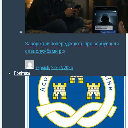
Запоріжців попереджають про вербування
спецслужбами рф
zapsich
,
23/07/2026
Політика