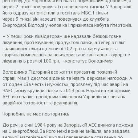
рентгену
).
До Чорнобил
я
він їхав із нормальним здоров
‘
ям
,
а
через
2
тижні повернувся із підвищеним тиском
.
У Запоріжжі
його одразу ж помістили в госпіталь МВС
.
І тільки
через
3
тижні він нарешті повернувся до служби в
Енергодарі
.
Відтоді у чоловіка і прижилася набута гіпертонія
.
– У перші роки ліквідаторам ще надавали безкоштовне
лікування
,
протезування
,
продуктові пайки
,
а тепер з пільг
залишилися тільки щомісячні
202
грн на харчування та
щорічна компенсація за невикористане санітарно
–
курортне
лікування в розмірі
100
грн
,
– констатує Володимир
.
Володимир Підгорний все життя присвятив пожежній
справі
.
Має з десяток відзнак та навіть державні нагороди
.
А
от орден «За честь і мужність»
,
проявлену під час аварії на
ЧАЕС
,
йому вручили тільки в
2019
році
.
Наразі на Запорізькій
АЕС він працює провідним інженером Управління з питань
аварійної готовності та реагування
.
Чорнобиль не має повторитись
До речі
,
в січні
1984
року на Запорізькій АЕС виникла пожежа
на
1
енергоблоці
.
За його межі вона не вийшла
,
але завдала
великої матеріальної шкоди і перевернула ставлення до