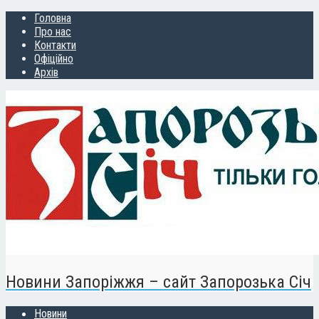
Головна
Про нас
Контакти
Офіційно
Архів
Новини Запоріжжя – сайт Запорозька Січ
Новини