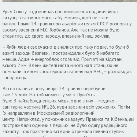
Уряд Союзу тоді мовчав про виникнення надзвичайної
ситуації світового масштабу
,
мовляв
,
щоб не сіяти
паніку
.
Тільки
14
травня про аварію жителям СРСР розповів у
своєму зверненні М
.
С
.
Горбачов
.
Але так не можна було
ставитись до свого народу
,
впевнений наш земляк
.
– Якби люди своєчасно дізналися про таку подію
,
то були б
вжиті заходи безпеки
,
і постраждалих було б набагато
менше
.
Адже
4
енергоблок стояв від Прип
‘
яті на відстані
всього
2
км
.
Вдень жителі міста нічого над станцією не
помічали
,
а вночі спостерігали світіння над АЕС
,
– розповідає
запоріжець
.
Він потрапив в зону аварії
24
травня і перебував
там
13
днів
.
На той момент
у
місті Прип
‘
ять
було
3
найзабрудненіших місця
,
одне з них – медико
–
санітарна частина №
126,
куди звозили всіх уражених
.
Потім
їх направляли в Московський радіологічний
центр
.
Наприклад
,
у пожежних караулу Правика та Кібенка
,
які
постраждали одними з перших
,
не було одягу радіаційного
захисту
.
Тож практично всі вони отримали певний ступінь