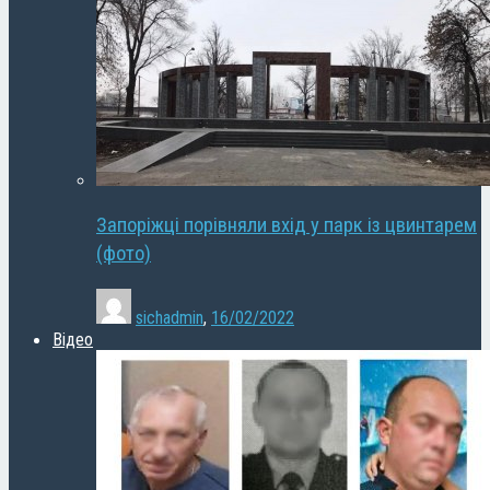
Запоріжці порівняли вхід у парк із цвинтарем
(фото)
sichadmin
,
16/02/2022
Відео