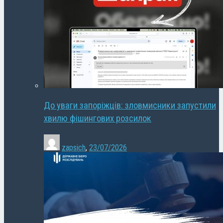
До уваги запоріжців: зловмисники запустили
хвилю фішингових розсилок
zapsich
,
23/07/2026