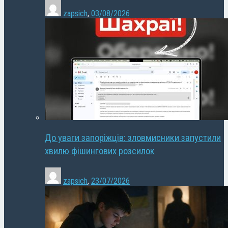
zapsich
,
03/08/2026
До уваги запоріжців: зловмисники запустили
хвилю фішингових розсилок
zapsich
,
23/07/2026