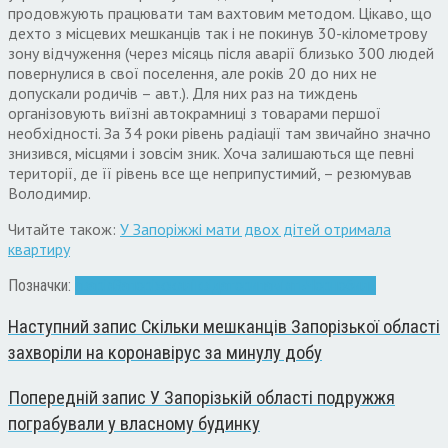
продовжують працювати там вахтовим методом
.
Цікаво
,
що
дехто з місцевих мешканців так і не покинув
30-
кілометрову
зону відчуження
(
через місяць після аварії близько
300
людей
повернулися в свої поселення
,
але років
20
до них не
допускали родичів – авт
.).
Для них раз на тиждень
організовують виїзні автокрамниці з товарами першої
необхідності
.
За
34
роки рівень радіації там звичайно значно
знизився
,
місцями і зовсім зник
.
Хоча залишаються ще певні
території
,
де її рівень все ще неприпустимий
,
– резюмував
Володимир
.
Читайте також:
У Запоріжжі мати двох дітей отримала
квартиру
Позначки:
аварія
Запоріжжя
ліквідатори
пам'ять
Чорнобиль
Наступний запис
Скільки мешканців Запорізької області
захворіли на коронавірус за минулу добу
Попередній запис
У Запорізькій області подружжя
пограбували у власному будинку