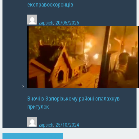
експравоохоронців
zapsich
,
20/05/2025
Вночі в Запорізькому районі спалахнув
притулок
zapsich
,
25/10/2024
Запоріжжя
Новини
Суспільство