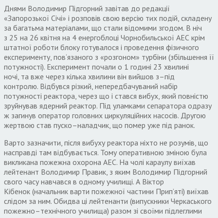
Днями Володимир Підгорний завітав до редакції
«Запорозької Січі» і розповів свою версію тих подій
,
складену
за багатьма матеріалами
,
що стали відомими згодом
.
В ніч
з
25
на
26
квітня на
4
енергоблоці Чорнобильської АЕС крім
штатної роботи блоку готувалося і проведення фізичного
експерименту
,
пов
‘
язаного з «розгоном» турбіни
(
збільшення її
потужності
).
Експеримент почали о
1
годині
23
хвилині
ночі
,
та вже через кілька хвилини він вийшов з
–
під
контролю
.
Відбувся різкий
,
непередбачуваний набір
потужності реактора
,
через що і стався вибух
,
який повністю
зруйнував ядерний реактор
.
Під уламками сепаратора одразу
ж загинув оператор головних циркуляційних насосів
.
Другою
жертвою став пуско
–
наладчик
,
що помер уже під ранок
.
Варто зазначити
,
після вибуху реактора ніхто не розумів
,
що
насправді там відбувається
.
Тому оперативною зміною була
викликана пожежна охорона АЕС
.
На чолі караулу виїхав
лейтенант Володимир Правик
,
з яким Володимир Підгорний
свого часу навчався в одному училищі
.
А Віктор
Кібенок
(
начальник варти пожежної частини Прип’яті
)
виїхав
слідом за ним
.
Обидва ці лейтенанти
(
випускники Черкаського
пожежно
–
технічного училища
)
разом зі своїми підлеглими