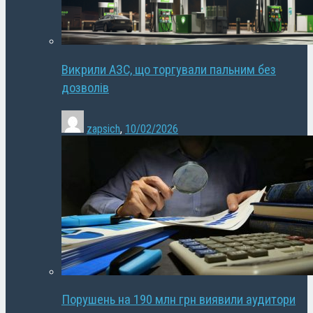
Викрили АЗС, що торгували пальним без
дозволів
zapsich
,
10/02/2026
Порушень на 190 млн грн виявили аудитори