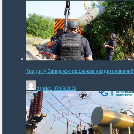
Три дні у Запоріжжі пролежав нездетонований
zapsich
,
07/08/2026