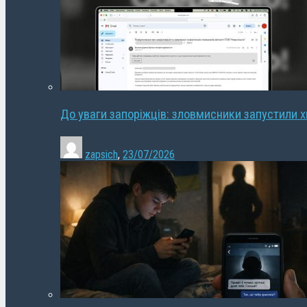
До уваги запоріжців: зловмисники запустили 
zapsich
,
23/07/2026