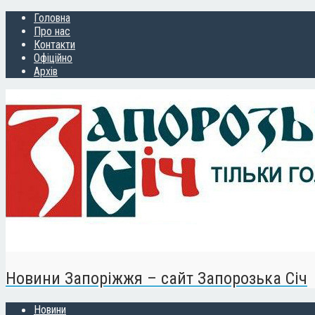
Головна
Про нас
Контакти
Офіційно
Архів
Новини Запоріжжя – сайт Запорозька Січ
Новини