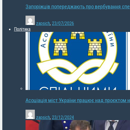
Запоріжців попереджають про вербування сп
zapsich
,
23/07/2026
Політика
Асоціація міст України працює над проєктом н
zapsich
,
23/12/2024