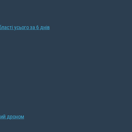
бласті усього за 6 днів
ний дроном