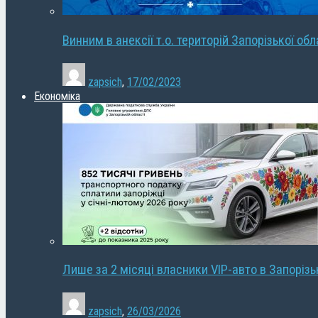
Винним в анексії т.о. територій Запорізької об
zapsich
,
17/02/2023
Економіка
Лише за 2 місяці власники VIP-авто в Запорізь
zapsich
,
26/03/2026