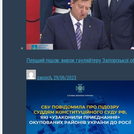
Перший пішов: вирок гауляйтеру Запорізької о
zapsich
,
29/06/2023