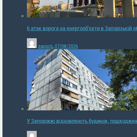
6 атак ворога на енергооб’єкти в Запорізькій о
zapsich
,
07/08/2026
У Запоріжжі відновлюють будинок, пошкодже