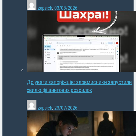
zapsich
,
03/08/2026
До уваги запоріжців: зловмисники запустили
хвилю фішингових розсилок
zapsich
,
23/07/2026