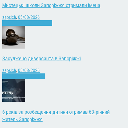
Мистецькі школи Запоріжжя отримали імена
zapsich
,
05/08/2026
Запоріжжя
Культура
Новини
Засуджено диверсанта в Запоріжжі
zapsich
,
05/08/2026
Війна
Запоріжжя
Новини
6 років за розбещення дитини отримав 63-річний
житель Запоріжжя