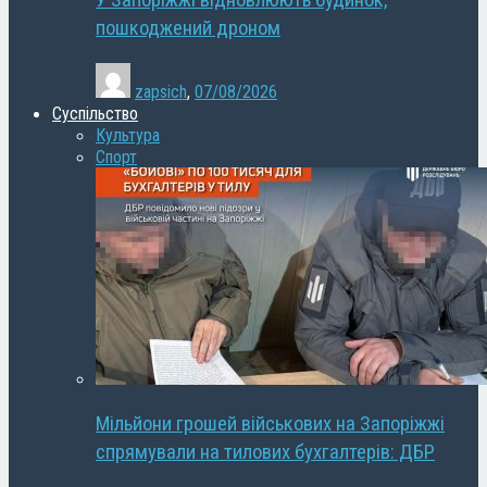
У Запоріжжі відновлюють будинок,
пошкоджений дроном
zapsich
,
07/08/2026
Суспільство
Культура
Спорт
Мільйони грошей військових на Запоріжжі
спрямували на тилових бухгалтерів: ДБР