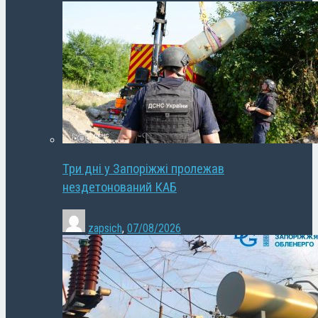
Три дні у Запоріжжі пролежав
нездетонований КАБ
zapsich
,
07/08/2026