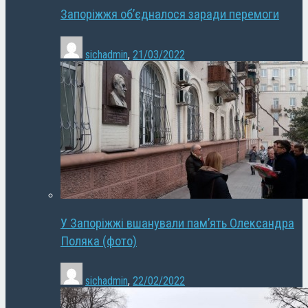
Запоріжжя об’єдналося заради перемоги
sichadmin
,
21/03/2022
У Запоріжжі вшанували пам’ять Олександра
Поляка (фото)
sichadmin
,
22/02/2022