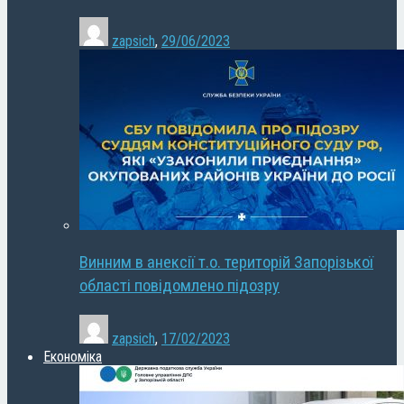
zapsich
,
29/06/2023
Винним в анексії т.о. територій Запорізької
області повідомлено підозру
zapsich
,
17/02/2023
Економіка