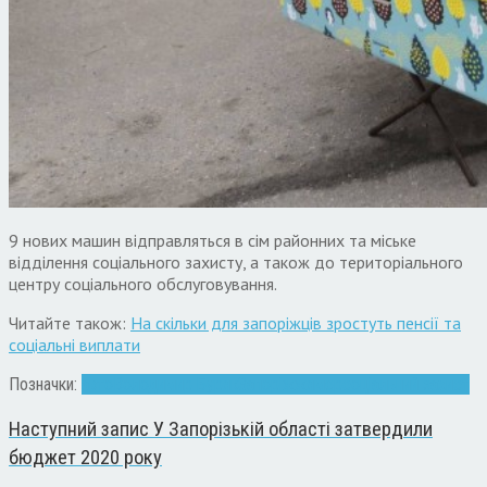
9 нових машин відправляться в сім районних та міське
відділення соціального захисту, а також до територіального
центру соціального обслуговування.
Читайте також:
На скільки для запоріжців зростуть пенсії та
соціальні виплати
Позначки:
авто
Володимир Буряк
Запоріжжя
мер
соціальний захист
Наступний запис
У Запорізькій області затвердили
бюджет 2020 року