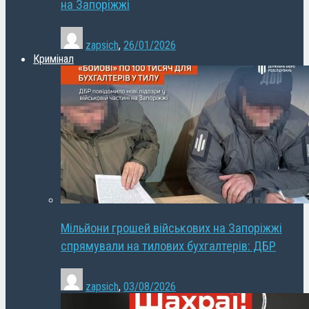
на Запоріжжі
zapsich
,
26/01/2026
Кримінал
Мільйони грошей військових на Запоріжжі
спрямували на тилових бухгалтерів: ДБР
zapsich
,
03/08/2026