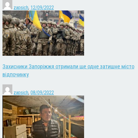
zapsich
,
12/09/2022
Захисники Запоріжжя отримали ще одне затишне місто
відпочинку
zapsich
,
08/09/2022