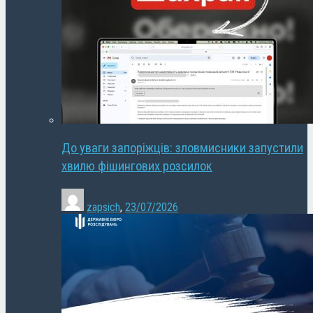
До уваги запоріжців: зловмисники запустили
хвилю фішингових розсилок
zapsich
,
23/07/2026