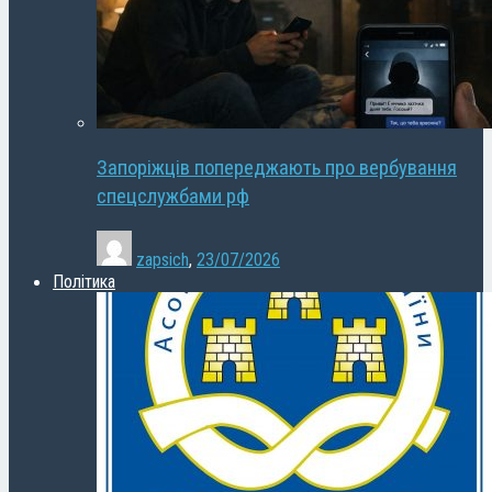
Запоріжців попереджають про вербування
спецслужбами рф
zapsich
,
23/07/2026
Політика