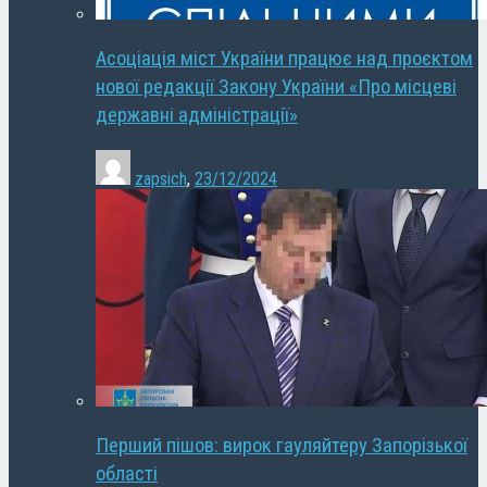
Асоціація міст України працює над проєктом
нової редакції Закону України «Про місцеві
державні адміністрації»
zapsich
,
23/12/2024
Перший пішов: вирок гауляйтеру Запорізької
області