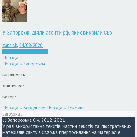
У Запоріжжі діяли агенти рф, яких викрили СБУ
zapsich
,
04/08/2026
Війна
Запоріжжя
Новини
Погода
Погода в
Запорожье
влажность:
давление:
ветер:
Погода в Бердянске
Погода в Токмаке
загрузка...
© Запорозька Січ, 2012-2021
У разі використання текстів, частин текстів та ілюстративних
матеріалів сайту sich.zp.ua гіперпосилання на матеріал є