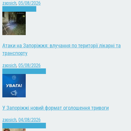
zapsich
,
05/08/2026
Запоріжжя
Новини
Атаки на Запоріжжя: влучання по території лікарні та
транспорту
zapsich
,
05/08/2026
Війна
Запоріжжя
Новини
У Запоріжжі новий формат оголошення тривоги
zapsich
,
04/08/2026
Війна
Запоріжжя
Новини