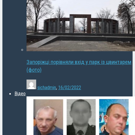
Запоріжці порівняли вхід у парк із цвинтарем
(фото)
sichadmin
,
16/02/2022
Відео