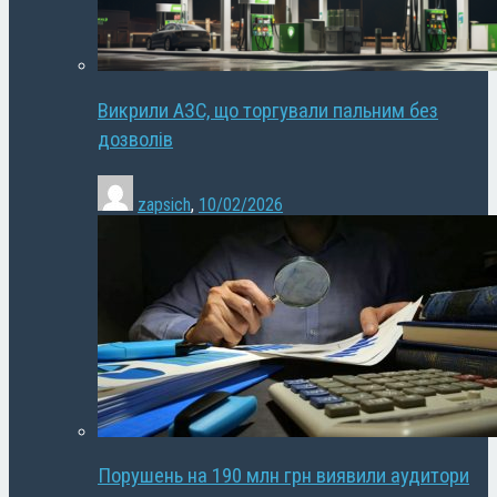
Викрили АЗС, що торгували пальним без
дозволів
zapsich
,
10/02/2026
Порушень на 190 млн грн виявили аудитори