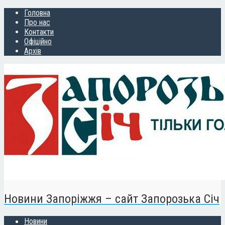
Головна
Про нас
Контакти
Офіційно
Архів
Новини Запоріжжя – сайт Запорозька Січ
Новини