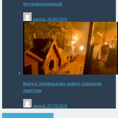
експравоохоронців
zapsich
,
20/05/2025
Вночі в Запорізькому районі спалахнув
притулок
zapsich
,
25/10/2024
Запоріжжя
Новини
Суспільство