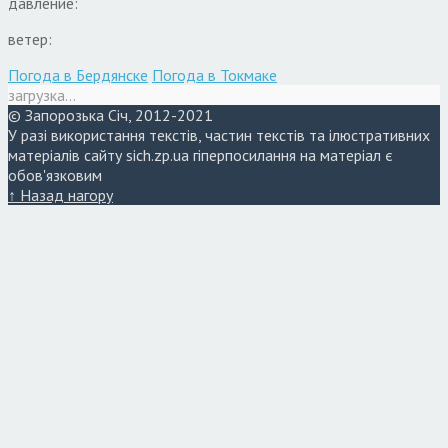
давление:
ветер:
Погода в Бердянске
Погода в Токмаке
загрузка...
© Запорозька Січ, 2012-2021
У разі використання текстів, частин текстів та ілюстративних
матеріалів сайту sich.zp.ua гіперпосилання на матеріал є
обов'язковим
↑ Назад нагору