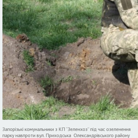
Запорізькі комунальники з КП “Зеленхоз” під час озеленення
парку навпроти вул. Приходська Олександрівського району