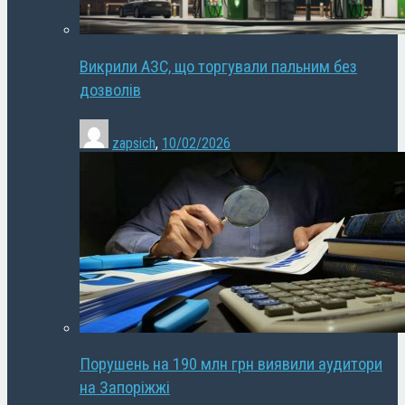
Викрили АЗС, що торгували пальним без
дозволів
zapsich
,
10/02/2026
Порушень на 190 млн грн виявили аудитори
на Запоріжжі