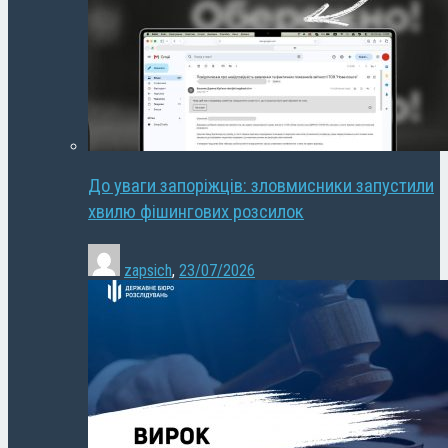
До уваги запоріжців: зловмисники запустили
хвилю фішингових розсилок
zapsich
,
23/07/2026