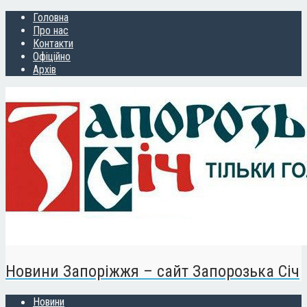
Головна
Про нас
Контакти
Офіційно
Архів
Новини Запоріжжя – сайт Запорозька Січ
Новини