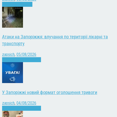
Запоріжжя
Новини
Атаки на Запоріжжя: влучання по території лікарні та
транспорту
zapsich
,
05/08/2026
Війна
Запоріжжя
Новини
У Запоріжжі новий формат оголошення тривоги
zapsich
,
04/08/2026
Війна
Запоріжжя
Новини