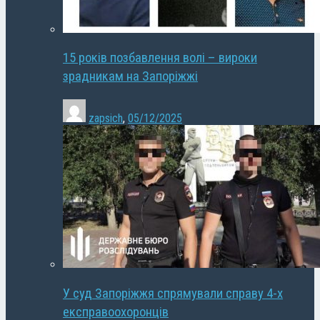
15 років позбавлення волі – вироки
зрадникам на Запоріжжі
zapsich
,
05/12/2025
У суд Запоріжжя спрямували справу 4-х
експравоохоронців