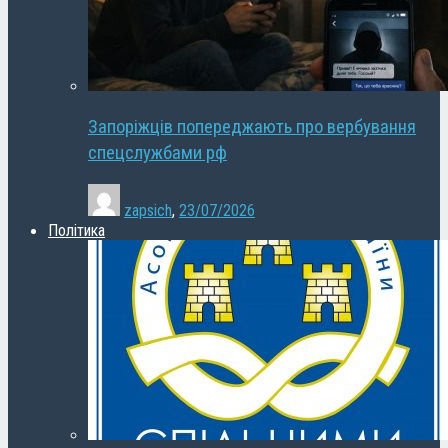
Запоріжців попереджають про вербування
спецслужбами рф
zapsich
,
23/07/2026
Політика