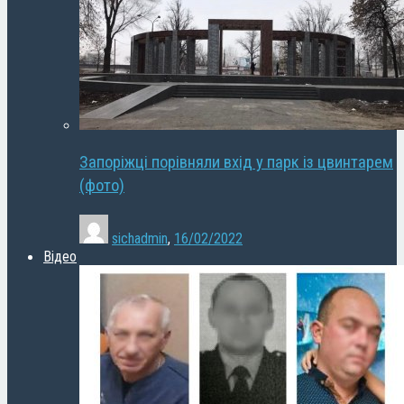
Запоріжці порівняли вхід у парк із цвинтарем
(фото)
sichadmin
,
16/02/2022
Відео