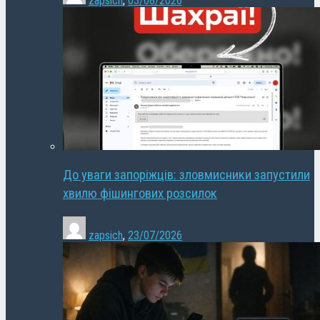
zapsich
,
03/08/2026
До уваги запоріжців: зловмисники запустили
хвилю фішингових розсилок
zapsich
,
23/07/2026