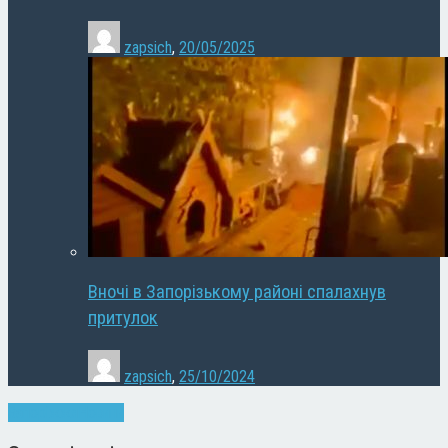
zapsich
,
20/05/2025
Вночі в Запорізькому районі спалахнув
притулок
zapsich
,
25/10/2024
Запоріжжя
Новини