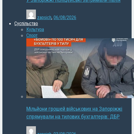
У Запоріжжі поліцейські затримали палія
zapsich
,
06/08/2026
Суспільство
Культура
Спорт
Мільйони грошей військових на Запоріжжі
спрямували на тилових бухгалтерів: ДБР