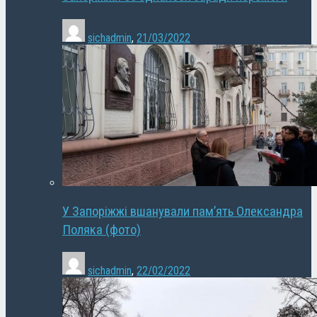
sichadmin
,
21/03/2022
У Запоріжжі вшанували пам’ять Олександра
Поляка (фото)
sichadmin
,
22/02/2022