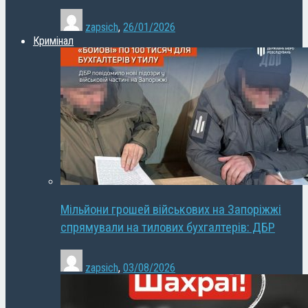
zapsich
,
26/01/2026
Кримінал
Мільйони грошей військових на Запоріжжі
спрямували на тилових бухгалтерів: ДБР
zapsich
,
03/08/2026