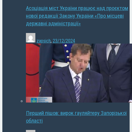
Асоціація міст України працює над проєктом
нової редакції Закону України «Про місцеві
державні адміністрації»
zapsich
,
23/12/2024
Перший пішов: вирок гауляйтеру Запорізької
області