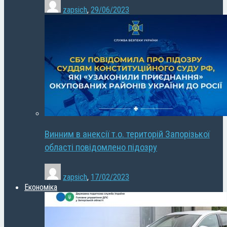
zapsich
,
29/06/2023
Винним в анексії т.о. територій Запорізької
області повідомлено підозру
zapsich
,
17/02/2023
Економіка