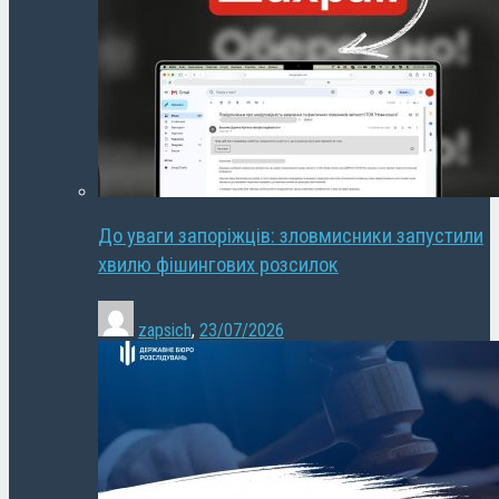
До уваги запоріжців: зловмисники запустили
хвилю фішингових розсилок
zapsich
,
23/07/2026