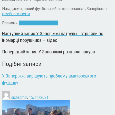
Нагадаємо, новий футбольний сезон почався в Запоріжжі з
сімейного свята
.
Позначки:
"Металург"
матч
футбол
Наступний запис
У Запоріжжі патрульні стріляли по
іномарці порушника – відео
Попередній запис
У Запоріжжі розцвіла сакура
Подібні записи
У Запоріжжі вирішують проблему аматорського
футболу
sichadmin
,
15/11/2021