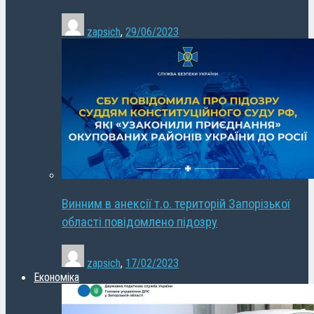
zapsich
,
29/06/2023
Винним в анексії т.о. територій Запорізької
області повідомлено підозру
zapsich
,
17/02/2023
Економіка