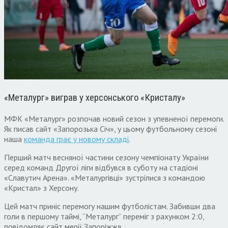
«Металург» виграв у херсонського «Кристалу»
МФК «Металург» розпочав новий сезон з упевненої перемоги.
Як писав сайт «Запорозька Січ», у цьому футбольному сезоні
наша
команда грає у новому складі
.
Перший матч весняної частини сезону чемпіонату України
серед команд Другої ліги відбувся в суботу на стадіоні
«Славутич Арена». «Металургівці» зустрілися з командою
«Кристал» з Херсону.
Цей матч приніс перемогу нашим футболістам. Забивши два
голи в першому таймі, “Металург” переміг з рахунком 2:0,
повідомляє сайт мерії Запоріжжя.