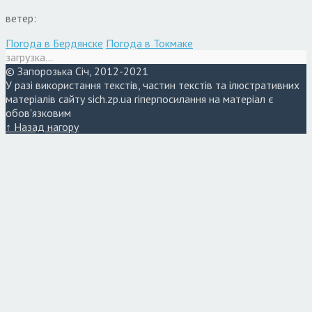
ветер:
Погода в Бердянске
Погода в Токмаке
загрузка...
© Запорозька Січ, 2012-2021
У разі використання текстів, частин текстів та ілюстративних
матеріалів сайту sich.zp.ua гіперпосилання на матеріал є
обов'язковим
↑ Назад нагору