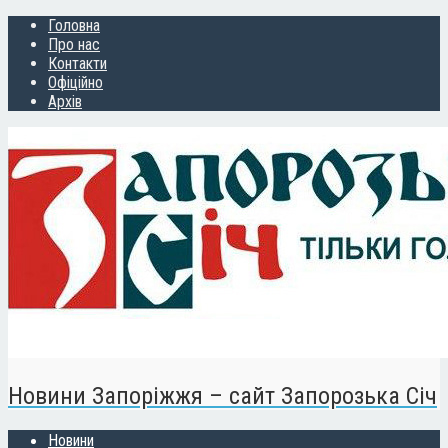
Головна
Про нас
Контакти
Офіційно
Архів
Новини Запоріжжя – сайт Запорозька Січ
Новини