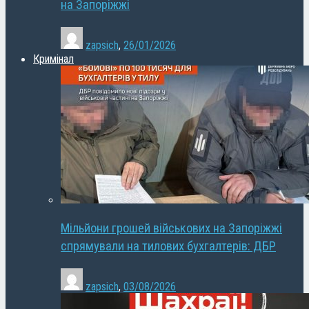
на Запоріжжі
zapsich
,
26/01/2026
Кримінал
Мільйони грошей військових на Запоріжжі
спрямували на тилових бухгалтерів: ДБР
zapsich
,
03/08/2026