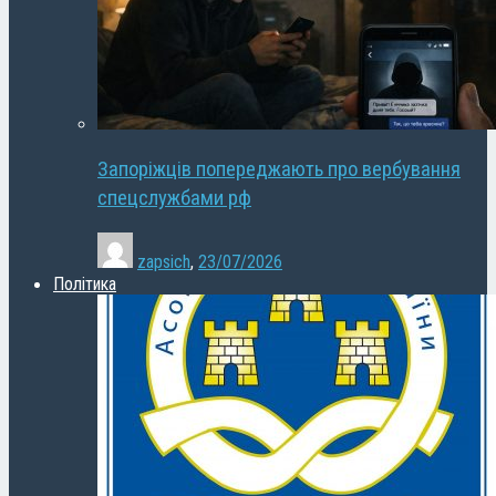
Запоріжців попереджають про вербування
спецслужбами рф
zapsich
,
23/07/2026
Політика