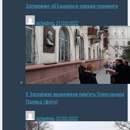
Запоріжжя об’єдналося заради перемоги
sichadmin
,
21/03/2022
У Запоріжжі вшанували пам’ять Олександра
Поляка (фото)
sichadmin
,
22/02/2022