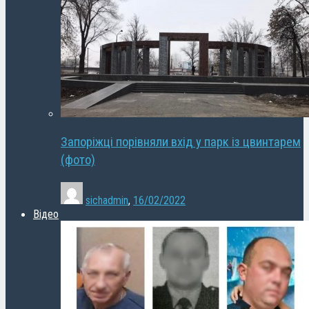
Запоріжці порівняли вхід у парк із цвинтарем
(фото)
sichadmin
,
16/02/2022
Відео