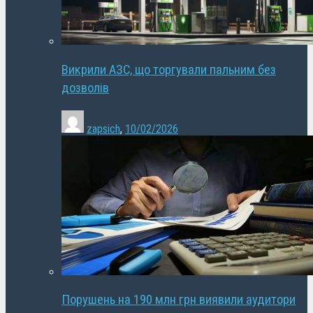
Викрили АЗС, що торгували пальним без
дозволів
zapsich
,
10/02/2026
Порушень на 190 млн грн виявили аудитори