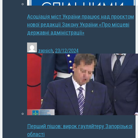
Асоціація міст України працює над проєктом
нової редакції Закону України «Про місцеві
державні адміністрації»
zapsich
,
23/12/2024
Перший пішов: вирок гауляйтеру Запорізької
області