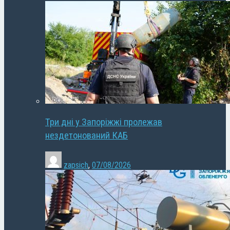
Три дні у Запоріжжі пролежав
нездетонований КАБ
zapsich
,
07/08/2026