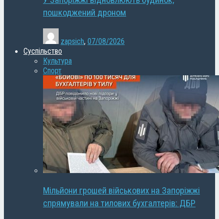
У Запоріжжі відновлюють будинок,
пошкоджений дроном
zapsich
,
07/08/2026
Суспільство
Культура
Спорт
Мільйони грошей військових на Запоріжжі
спрямували на тилових бухгалтерів: ДБР