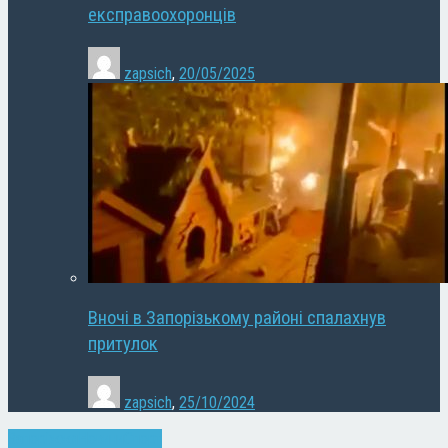
експравоохоронців
zapsich
,
20/05/2025
Вночі в Запорізькому районі спалахнув
притулок
zapsich
,
25/10/2024
Запоріжжя
Новини
Спорт