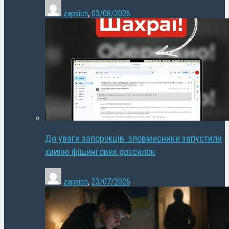
zapsich
,
03/08/2026
До уваги запоріжців: зловмисники запустили
хвилю фішингових розсилок
zapsich
,
23/07/2026