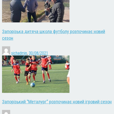
Запорізька дитяча школа футболу розпочинає новий
сезон
sichadmin
,
30/08/2021
Запорізький “Металург” розпочинає новий ігровий сезон