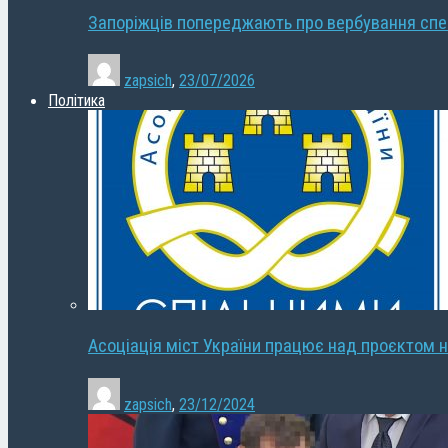
Запоріжців попереджають про вербування сп
zapsich
,
23/07/2026
Політика
Асоціація міст України працює над проєктом н
zapsich
,
23/12/2024