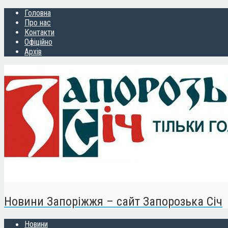
Головна
Про нас
Контакти
Офіційно
Архів
Новини Запоріжжя – сайт Запорозька Січ
Новини