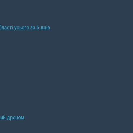
бласті усього за 6 днів
ний дроном