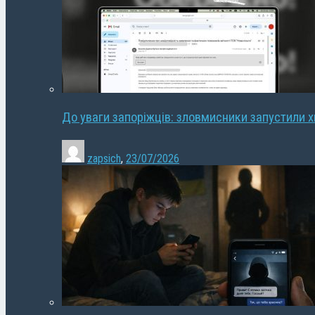
До уваги запоріжців: зловмисники запустили 
zapsich
,
23/07/2026