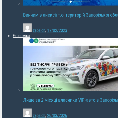
Винним в анексії т.о. територій Запорізької об
zapsich
,
17/02/2023
Економіка
Лише за 2 місяці власники VIP-авто в Запорізь
zapsich
,
26/03/2026