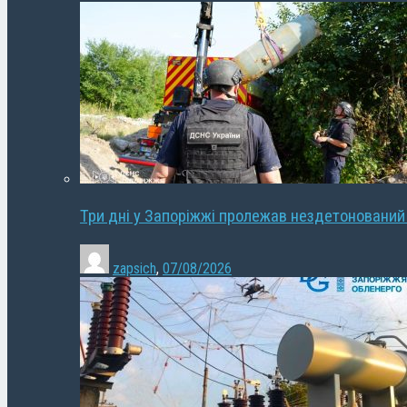
Три дні у Запоріжжі пролежав нездетонований
zapsich
,
07/08/2026