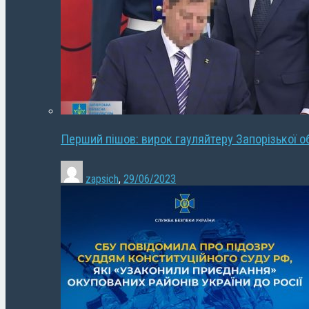
Перший пішов: вирок гауляйтеру Запорізької о
zapsich
,
29/06/2023