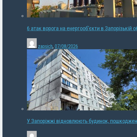
6 атак ворога на енергооб’єкти в Запорізькій о
zapsich
,
07/08/2026
У Запоріжжі відновлюють будинок, пошкодже