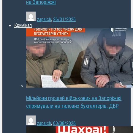
на Запоріжжі
zapsich
,
26/01/2026
Кримінал
Мільйони грошей військових на Запоріжжі
спрямували на тилових бухгалтерів: ДБР
zapsich
,
03/08/2026