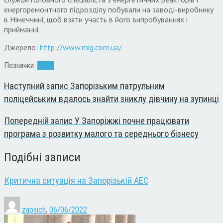
енергоремонтного підрозділу побували на заводі-виробнику
в Німеччині, щоб взяти участь в його випробуваннях і
прийманні.
Джерело:
http://www.mig.com.ua/
Позначки:
ЗАЕС
Наступний запис
Запорізьким патрульним
поліцейським вдалось знайти зниклу дівчину на зупинці
Попередній запис
У Запоріжжі почне працювати
програма з розвитку малого та середнього бізнесу
Подібні записи
Критична ситуація на Запорізькій АЕС
zapsich
,
06/06/2022