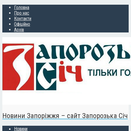
Головна
Про нас
Контакти
Офіційно
Архів
Новини Запоріжжя – сайт Запорозька Січ
Новини