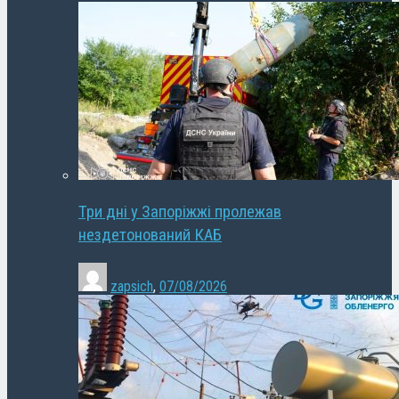
Три дні у Запоріжжі пролежав
нездетонований КАБ
zapsich
,
07/08/2026