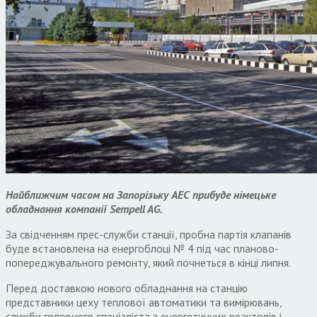
Найближчим часом на Запорізьку АЕС прибуде німецьке
обладнання компанії Sempell AG.
За свідченням прес-служби станції, пробна партія клапанів
буде встановлена на енергоблоці № 4 під час планово-
попереджувального ремонту, який почнеться в кінці липня.
Перед доставкою нового обладнання на станцію
представники цеху теплової автоматики та вимірювань,
служби головного спеціаліста з енергетичних реакторів і