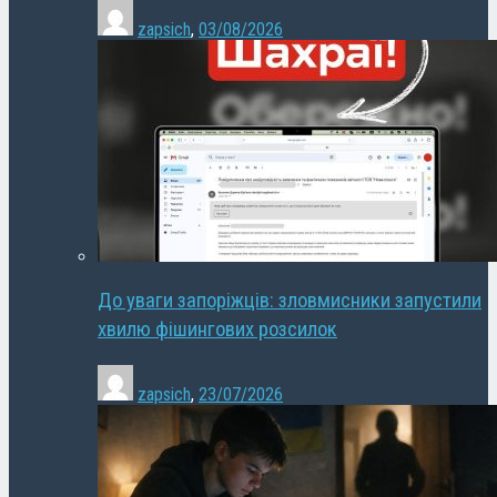
zapsich
,
03/08/2026
До уваги запоріжців: зловмисники запустили
хвилю фішингових розсилок
zapsich
,
23/07/2026