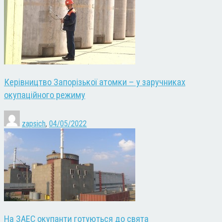
Керівництво Запорізької атомки – у заручниках
окупаційного режиму
zapsich
,
04/05/2022
На ЗАЕС окупанти готуються до свята