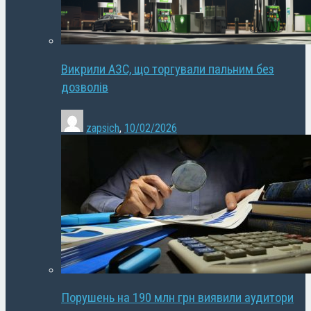
Викрили АЗС, що торгували пальним без
дозволів
zapsich
,
10/02/2026
Порушень на 190 млн грн виявили аудитори