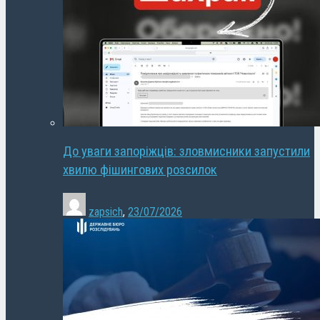
До уваги запоріжців: зловмисники запустили
хвилю фішингових розсилок
zapsich
,
23/07/2026