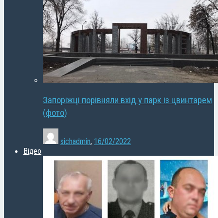
Запоріжці порівняли вхід у парк із цвинтарем
(фото)
sichadmin
,
16/02/2022
Відео