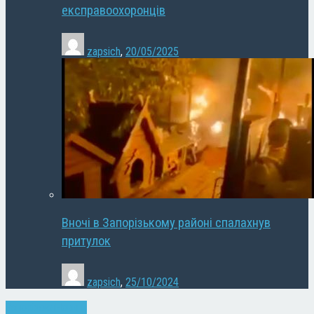
експравоохоронців
zapsich
,
20/05/2025
Вночі в Запорізькому районі спалахнув
притулок
zapsich
,
25/10/2024
Запоріжжя
Новини