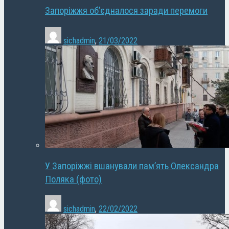
Запоріжжя об’єдналося заради перемоги
sichadmin
,
21/03/2022
У Запоріжжі вшанували пам’ять Олександра
Поляка (фото)
sichadmin
,
22/02/2022