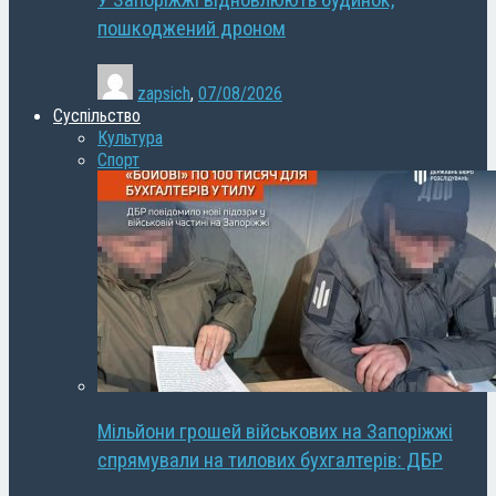
У Запоріжжі відновлюють будинок,
пошкоджений дроном
zapsich
,
07/08/2026
Суспільство
Культура
Спорт
Мільйони грошей військових на Запоріжжі
спрямували на тилових бухгалтерів: ДБР