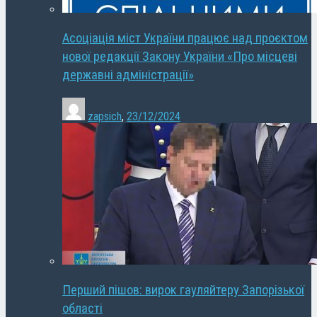
Асоціація міст України працює над проєктом
нової редакції Закону України «Про місцеві
державні адміністрації»
zapsich
,
23/12/2024
Перший пішов: вирок гауляйтеру Запорізької
області