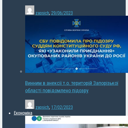
zapsich
,
29/06/2023
Винним в анексії т.о. територій Запорізької
області повідомлено підозру
zapsich
,
17/02/2023
Економіка