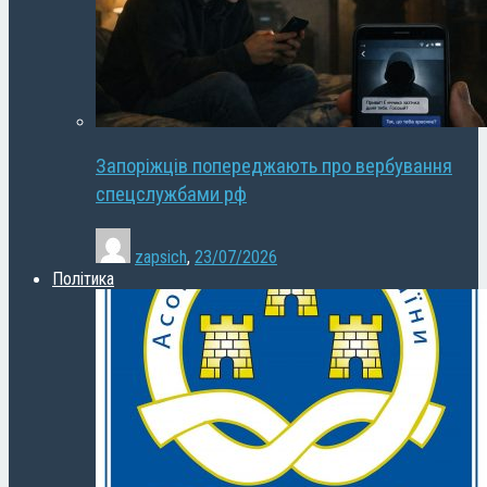
Запоріжців попереджають про вербування
спецслужбами рф
zapsich
,
23/07/2026
Політика