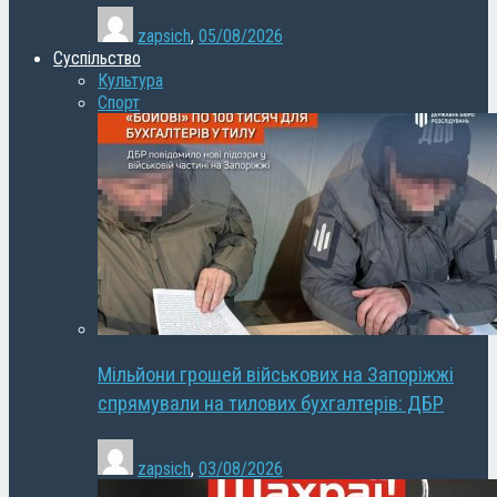
zapsich
,
05/08/2026
Суспільство
Культура
Спорт
Мільйони грошей військових на Запоріжжі
спрямували на тилових бухгалтерів: ДБР
zapsich
,
03/08/2026