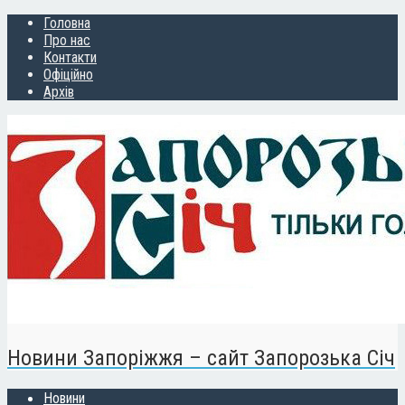
Головна
Про нас
Контакти
Офіційно
Архів
Новини Запоріжжя – сайт Запорозька Січ
Новини