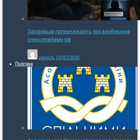
Запоріжців попереджають про вербування
спецслужбами рф
zapsich
,
23/07/2026
Політика