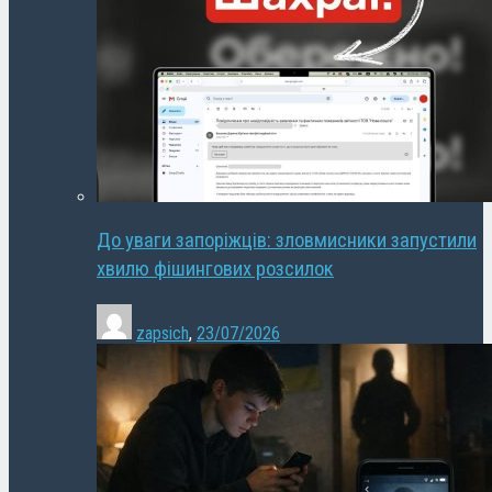
До уваги запоріжців: зловмисники запустили
хвилю фішингових розсилок
zapsich
,
23/07/2026