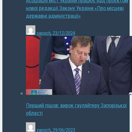
Асоціація міст України працює над проєктом
нової редакції Закону України «Про місцеві
державні адміністрації»
zapsich
,
23/12/2024
Перший пішов: вирок гауляйтеру Запорізької
області
zapsich
,
29/06/2023