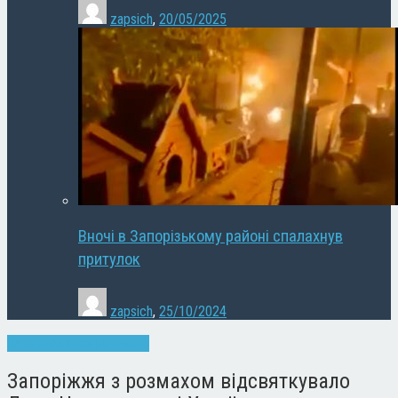
zapsich
,
20/05/2025
Вночі в Запорізькому районі спалахнув
притулок
zapsich
,
25/10/2024
Запоріжжя
Слайдер
Фото
Запоріжжя з розмахом відсвяткувало