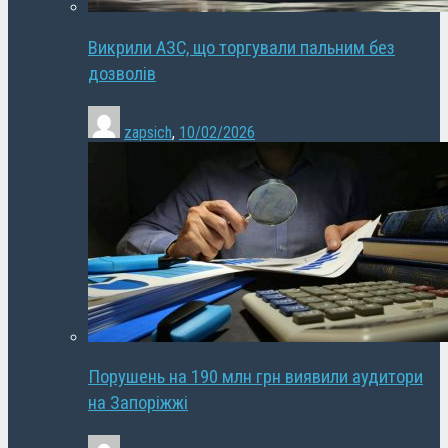
Викрили АЗС, що торгували пальним без
дозволів
zapsich
,
10/02/2026
Порушень на 190 млн грн виявили аудитори
на Запоріжжі