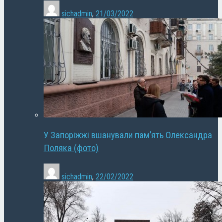
sichadmin
,
21/03/2022
У Запоріжжі вшанували пам’ять Олександра
Поляка (фото)
sichadmin
,
22/02/2022