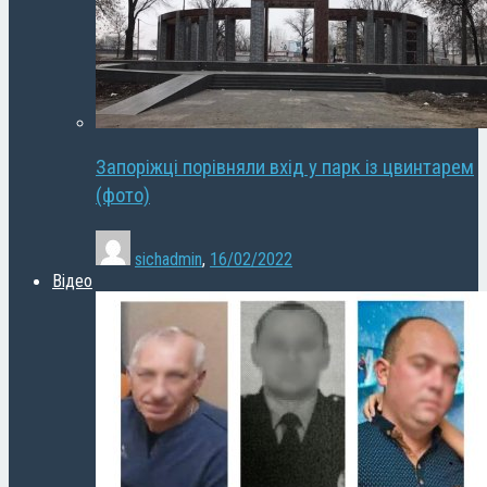
Запоріжці порівняли вхід у парк із цвинтарем
(фото)
sichadmin
,
16/02/2022
Відео