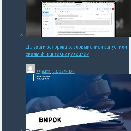
До уваги запоріжців: зловмисники запустили
хвилю фішингових розсилок
zapsich
,
23/07/2026