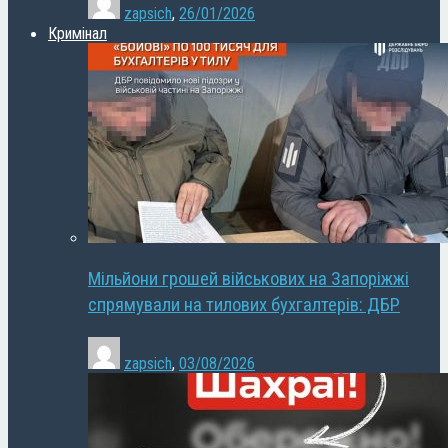
zapsich
,
26/01/2026
Кримінал
Мільйони грошей військових на Запоріжжі
спрямували на тилових бухгалтерів: ДБР
zapsich
,
03/08/2026