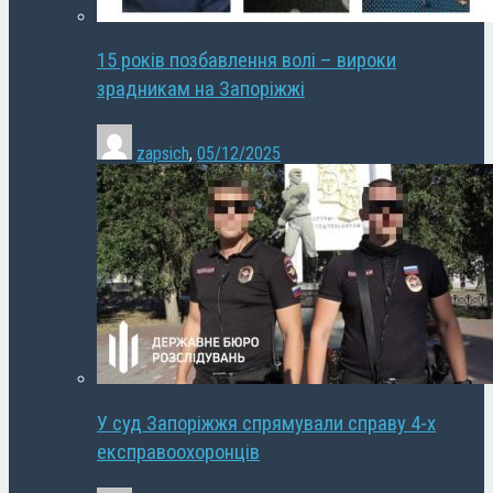
15 років позбавлення волі – вироки
зрадникам на Запоріжжі
zapsich
,
05/12/2025
У суд Запоріжжя спрямували справу 4-х
експравоохоронців