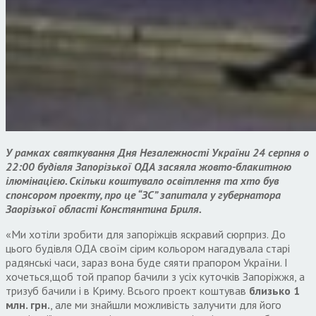
У рамках святкування Дня Незалежності України 24 серпня о
22:00 будівля Запорізької ОДА засяяла жовто-блакитною
ілюмінацією. Скільки коштувало освітлення та хто був
спонсором проекту, про це “ЗС” запитала у губернатора
Заорізької області Констянтина Бриля.
«Ми хотіли зробити для запоріжців яскравий сюрприз. До
цього будівля ОДА своїм сірим кольором нагадувала старі
радянські часи, зараз вона буде сяяти прапором України. І
хочеться,щоб той прапор бачили з усіх куточків Запоріжжя, а
тризуб бачили і в Криму. Всього проект коштував
близько 1
млн. грн.
, але ми знайшли можливість залучити для його