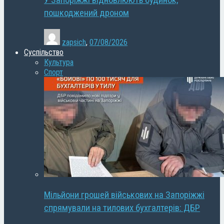
У Запоріжжі відновлюють будинок,
пошкоджений дроном
zapsich
,
07/08/2026
Суспільство
Культура
Спорт
Мільйони грошей військових на Запоріжжі
спрямували на тилових бухгалтерів: ДБР