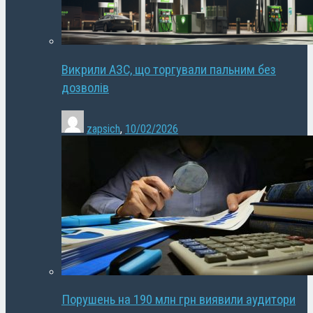
Викрили АЗС, що торгували пальним без
дозволів
zapsich
,
10/02/2026
Порушень на 190 млн грн виявили аудитори