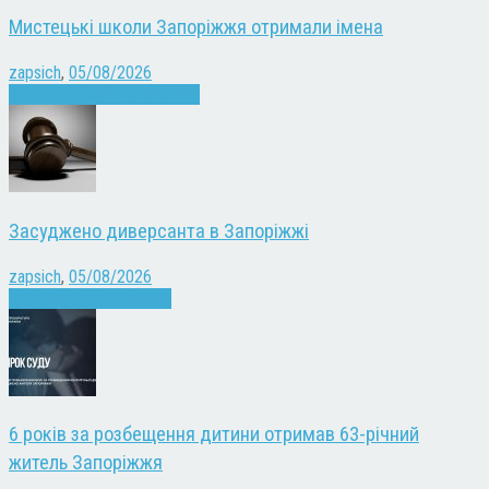
Мистецькі школи Запоріжжя отримали імена
zapsich
,
05/08/2026
Запоріжжя
Культура
Новини
Засуджено диверсанта в Запоріжжі
zapsich
,
05/08/2026
Війна
Запоріжжя
Новини
6 років за розбещення дитини отримав 63-річний
житель Запоріжжя