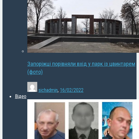
Запоріжці порівняли вхід у парк із цвинтарем
(фото)
sichadmin
,
16/02/2022
Відео