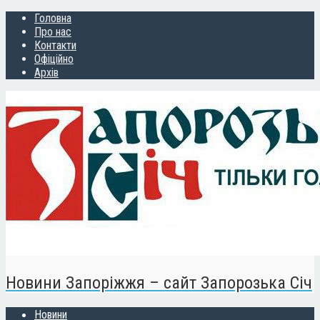
Головна
Про нас
Контакти
Офіційно
Архів
Новини Запоріжжя – сайт Запорозька Січ
Новини