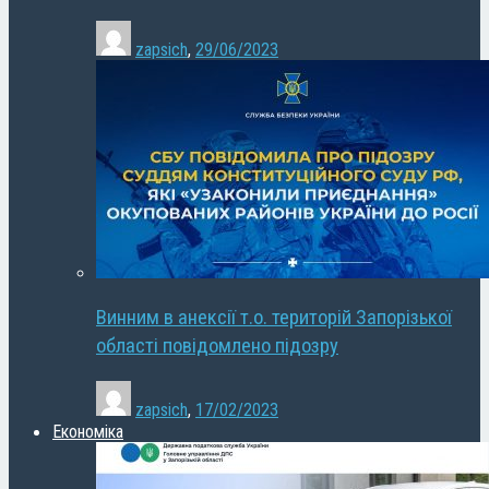
zapsich
,
29/06/2023
Винним в анексії т.о. територій Запорізької
області повідомлено підозру
zapsich
,
17/02/2023
Економіка