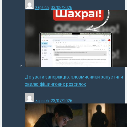
zapsich
,
03/08/2026
До уваги запоріжців: зловмисники запустили
хвилю фішингових розсилок
zapsich
,
23/07/2026