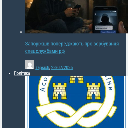
Запоріжців попереджають про вербування
спецслужбами рф
zapsich
,
23/07/2026
Політика