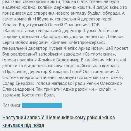
реалізації спонсорські кошти, тож на підсвітлення не було
виділено жодної копійки державних коштів. Я дякую всім, хто
приєднався до створення нового вигляду будівлі облради. А
саме: компанії «Нібулон», генеральний директор герой
України Вадатурський Олексій Опанасович; ТОВ
«Запоріжсталь», генеральний директор Шурма Ростислав
Ігорович; компанії «Запорожспецсплав», директор Данилов
Сергій Володимирович; компанії «Метпромсервис»,
генеральний директор Кусаєв Фелікс Аркадійович. Цей проект
був реалізований запорізьким заводом «Світлотехніка»,
голова правління Фоміних Володимир Віталійович. Монтажні
роботи та введення в експлуатацію здійснювала компанія
«Практика», директор Какшаров Сергій Олександрович. А
система енергопостачання реалізується компанією «Токмак
Солар Енерджі», голова наглядової ради Репкін Олександр
Олександрович. Так тримати! Адже разом ми – сила!», –
зазначив Костянтин Бриль.
Позначки:
День Независимости
Наступний запис
У Шевченківському районі жінка
кинулася під поїзд