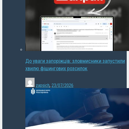
До уваги запоріжців: зловмисники запустили
хвилю фішингових розсилок
zapsich
,
23/07/2026