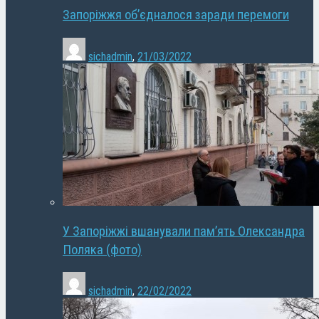
Запоріжжя об’єдналося заради перемоги
sichadmin
,
21/03/2022
У Запоріжжі вшанували пам’ять Олександра
Поляка (фото)
sichadmin
,
22/02/2022