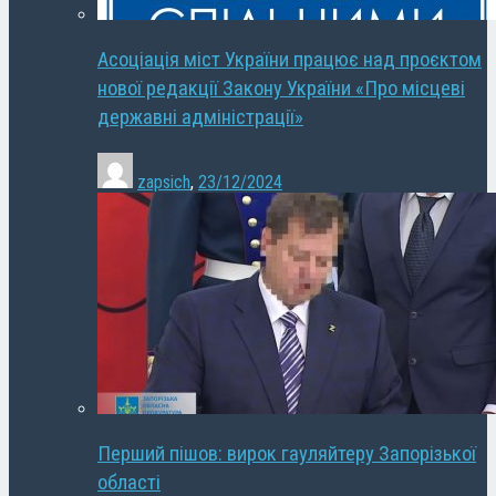
Асоціація міст України працює над проєктом
нової редакції Закону України «Про місцеві
державні адміністрації»
zapsich
,
23/12/2024
Перший пішов: вирок гауляйтеру Запорізької
області