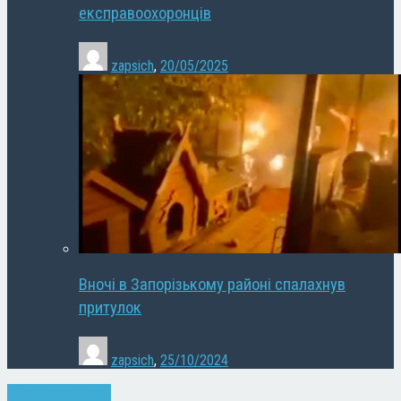
експравоохоронців
zapsich
,
20/05/2025
Вночі в Запорізькому районі спалахнув
притулок
zapsich
,
25/10/2024
Запоріжжя
Новини