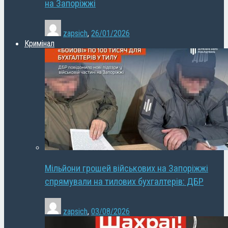
на Запоріжжі
zapsich
,
26/01/2026
Кримінал
Мільйони грошей військових на Запоріжжі
спрямували на тилових бухгалтерів: ДБР
zapsich
,
03/08/2026