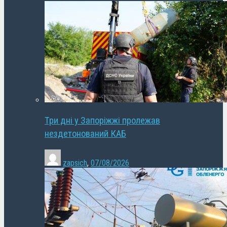
Три дні у Запоріжжі пролежав
нездетонований КАБ
zapsich
,
07/08/2026