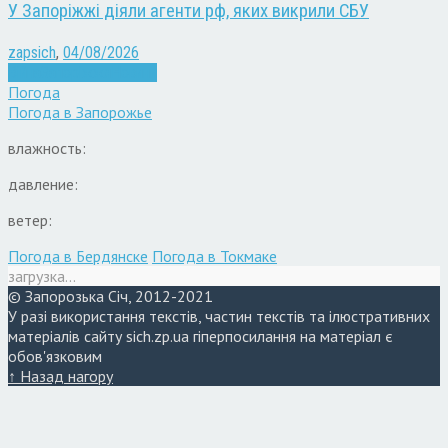
У Запоріжжі діяли агенти рф, яких викрили СБУ
zapsich
,
04/08/2026
Війна
Запоріжжя
Новини
Погода
Погода в
Запорожье
влажность:
давление:
ветер:
Погода в Бердянске
Погода в Токмаке
загрузка...
© Запорозька Січ, 2012-2021
У разі використання текстів, частин текстів та ілюстративних
матеріалів сайту sich.zp.ua гіперпосилання на матеріал є
обов'язковим
↑ Назад нагору