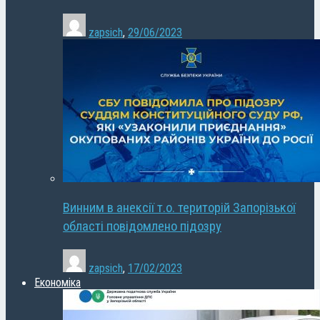
zapsich
,
29/06/2023
Винним в анексії т.о. територій Запорізької
області повідомлено підозру
zapsich
,
17/02/2023
Економіка