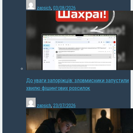
zapsich
,
03/08/2026
До уваги запоріжців: зловмисники запустили
хвилю фішингових розсилок
zapsich
,
23/07/2026