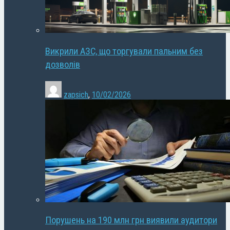
Викрили АЗС, що торгували пальним без
дозволів
zapsich
,
10/02/2026
Порушень на 190 млн грн виявили аудитори