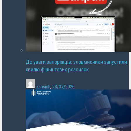
До уваги запоріжців: зловмисники запустили
хвилю фішингових розсилок
zapsich
,
23/07/2026