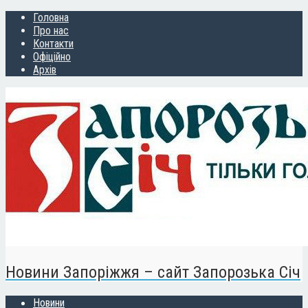
Головна
Про нас
Контакти
Офіційно
Архів
Новини Запоріжжя – сайт Запорозька Січ
Новини