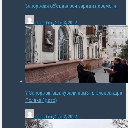
Запоріжжя об’єдналося заради перемоги
sichadmin
,
21/03/2022
У Запоріжжі вшанували пам’ять Олександра
Поляка (фото)
sichadmin
,
22/02/2022