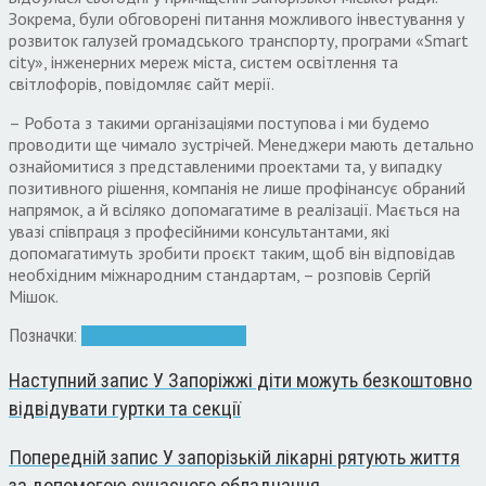
Зокрема, були обговорені питання можливого інвестування у
розвиток галузей громадського транспорту, програми «Smart
city», інженерних мереж міста, систем освітлення та
світлофорів, повідомляє сайт мерії.
– Робота з такими організаціями поступова і ми будемо
проводити ще чимало зустрічей. Менеджери мають детально
ознайомитися з представленими проектами та, у випадку
позитивного рішення, компанія не лише профінансує обраний
напрямок, а й всіляко допомагатиме в реалізації. Мається на
увазі співпраця з професійними консультантами, які
допомагатимуть зробити проєкт таким, щоб він відповідав
необхідним міжнародним стандартам, – розповів Сергій
Мішок.
Позначки:
гроші
організація
проект
Наступний запис
У Запоріжжі діти можуть безкоштовно
відвідувати гуртки та секції
Попередній запис
У запорізькій лікарні рятують життя
за допомогою сучасного обладнання