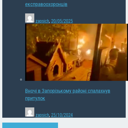
експравоохоронців
zapsich
,
20/05/2025
Вночі в Запорізькому районі спалахнув
притулок
zapsich
,
25/10/2024
Запоріжжя
Новини
Суспільство