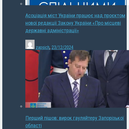
Асоціація міст України працює над проєктом
нової редакції Закону України «Про місцеві
державні адміністрації»
zapsich
,
23/12/2024
Перший пішов: вирок гауляйтеру Запорізької
області