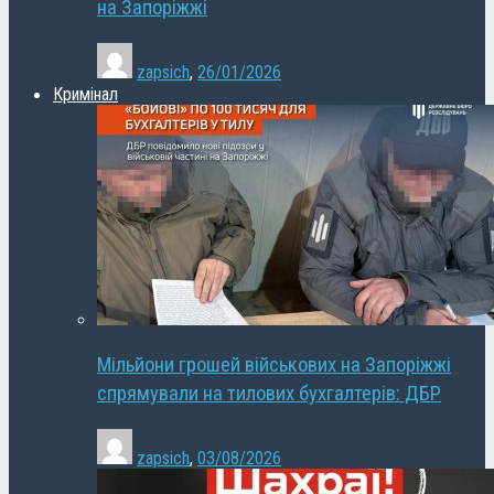
на Запоріжжі
zapsich
,
26/01/2026
Кримінал
Мільйони грошей військових на Запоріжжі
спрямували на тилових бухгалтерів: ДБР
zapsich
,
03/08/2026