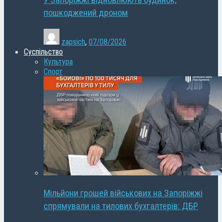
У Запоріжжі відновлюють будинок,
пошкоджений дроном
zapsich
,
07/08/2026
Суспільство
Культура
Спорт
Мільйони грошей військових на Запоріжжі
спрямували на тилових бухгалтерів: ДБР