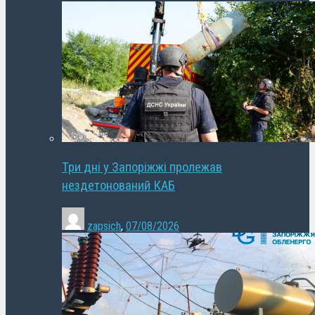
Три дні у Запоріжжі пролежав
нездетонований КАБ
zapsich
,
07/08/2026