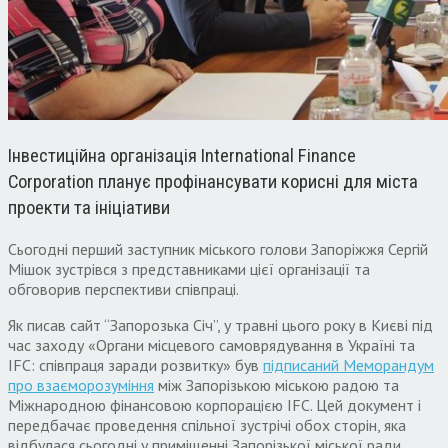
Інвестиційна організація International Finance
Corporation планує профінансувати корисні для міста
проекти та ініціативи
Сьогодні перший заступник міського голови Запоріжжя Сергій
Мішок зустрівся з представниками цієї організації та
обговорив перспективи співпраці.
Як писав сайт “Запорозька Січ”, у травні цього року в Києві під
час заходу «Органи місцевого самоврядування в Україні та
IFC: співпраця заради розвитку» був
підписаний Меморандум
про взаєморозуміння
між Запорізькою міською радою та
Міжнародною фінансовою корпорацією IFC. Цей документ і
передбачає проведення спільної зустрічі обох сторін, яка
відбулася сьогодні у приміщенні Запорізької міської ради.