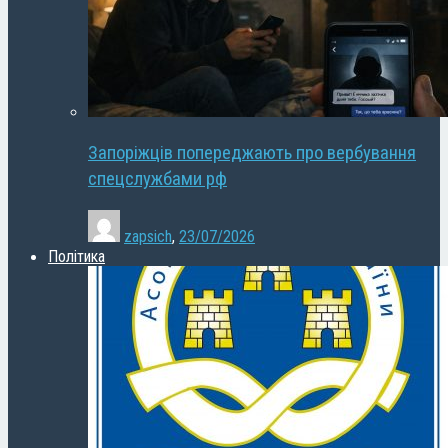
Запоріжців попереджають про вербування
спецслужбами рф
zapsich
,
23/07/2026
Політика