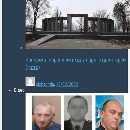
Запоріжці порівняли вхід у парк із цвинтарем
(фото)
sichadmin
,
16/02/2022
Відео