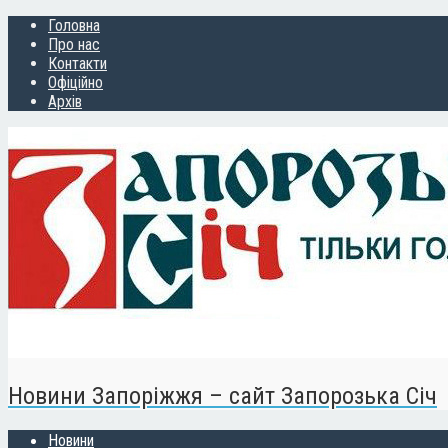
Головна
Про нас
Контакти
Офіційно
Архів
Новини Запоріжжя – сайт Запорозька Січ
Новини