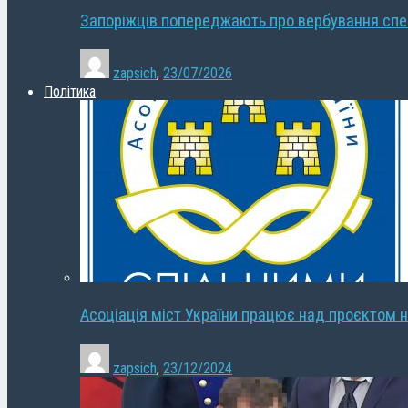
Запоріжців попереджають про вербування сп
zapsich
,
23/07/2026
Політика
Асоціація міст України працює над проєктом н
zapsich
,
23/12/2024