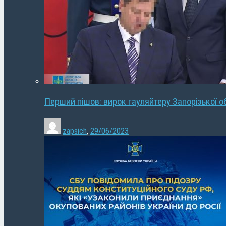
Перший пішов: вирок гауляйтеру Запорізької о
zapsich
,
29/06/2023