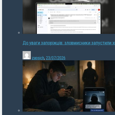
До уваги запоріжців: зловмисники запустили 
zapsich
,
23/07/2026