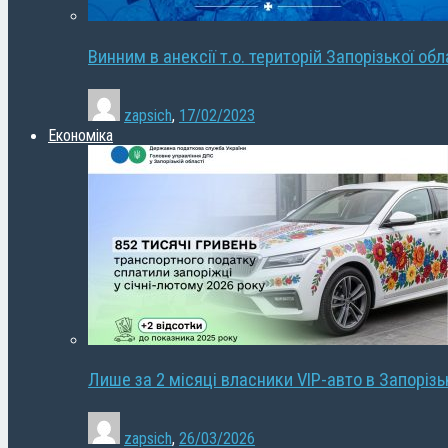
Винним в анексії т.о. територій Запорізької об
zapsich
,
17/02/2023
Економіка
Лише за 2 місяці власники VIP-авто в Запорізь
zapsich
,
26/03/2026