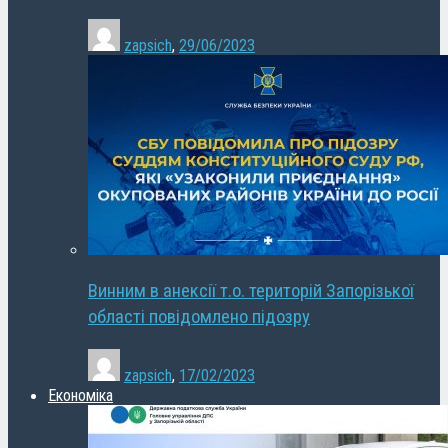
zapsich
,
29/06/2023
Винним в анексії т.о. територій Запорізької
області повідомлено підозру
zapsich
,
17/02/2023
Економіка