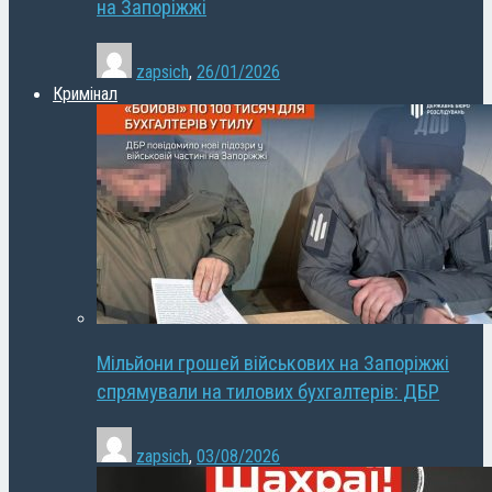
на Запоріжжі
zapsich
,
26/01/2026
Кримінал
Мільйони грошей військових на Запоріжжі
спрямували на тилових бухгалтерів: ДБР
zapsich
,
03/08/2026