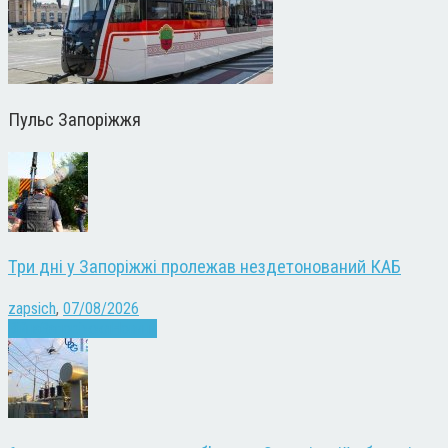
Пульс Запоріжжя
Три дні у Запоріжжі пролежав нездетонований КАБ
zapsich
,
07/08/2026
Війна
Запоріжжя
Новини