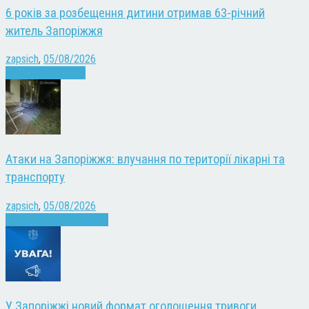
6 років за розбещення дитини отримав 63-річний
житель Запоріжжя
zapsich
,
05/08/2026
Запоріжжя
Новини
Атаки на Запоріжжя: влучання по території лікарні та
транспорту
zapsich
,
05/08/2026
Війна
Запоріжжя
Новини
У Запоріжжі новий формат оголошення тривоги