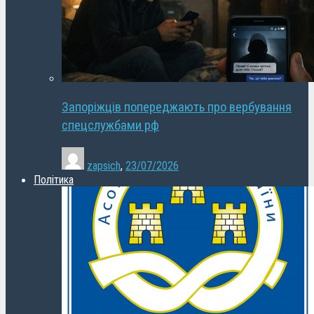
Запоріжців попереджають про вербування
спецслужбами рф
zapsich
,
23/07/2026
Політика