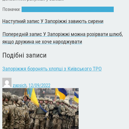
Позначки:
бюджет
Володимир Буряк
гроші
депозит
закон
мер
Наступний запис
У Запоріжжі завиють сирени
Попередній запис
У Запоріжжі можна розірвати шлюб,
якщо дружина не хоче народжувати
Подібні записи
Запоріжжя боронять хлопці з Київського ТРО
zapsich
,
12/09/2022