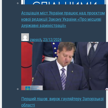
Асоціація міст України працює над проєктом
нової редакції Закону України «Про місцеві
державні адміністрації»
zapsich
,
23/12/2024
Перший пішов: вирок гауляйтеру Запорізької
області