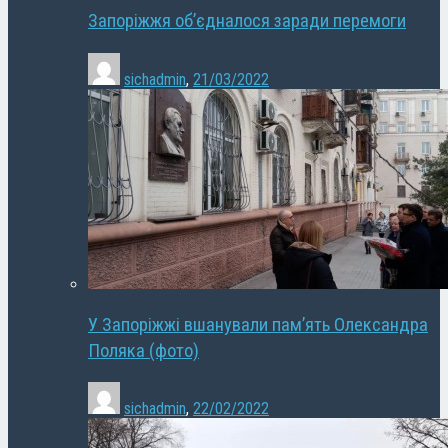
Запоріжжя об’єдналося заради перемоги
sichadmin
,
21/03/2022
У Запоріжжі вшанували пам’ять Олександра
Поляка (фото)
sichadmin
,
22/02/2022