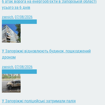
6 атак ворога на енергооб’єкти в Запорізькій області
усього за 6 днів
zapsich
,
07/08/2026
Війна
Запоріжжя
Новини
У Запоріжжі відновлюють будинок, пошкоджений
дроном
zapsich
,
07/08/2026
Війна
Запоріжжя
Новини
У Запоріжжі поліцейські затримали палія