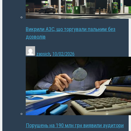
Викрили АЗС, що торгували пальним без
дозволів
zapsich
,
10/02/2026
Порушень на 190 млн грн виявили аудитори