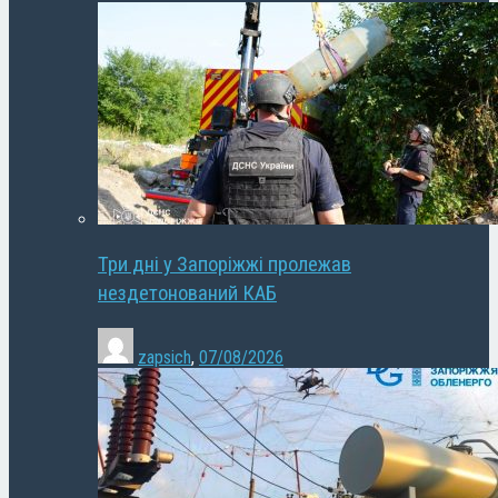
Три дні у Запоріжжі пролежав
нездетонований КАБ
zapsich
,
07/08/2026