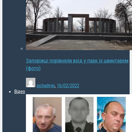
Запоріжці порівняли вхід у парк із цвинтарем
(фото)
sichadmin
,
16/02/2022
Відео