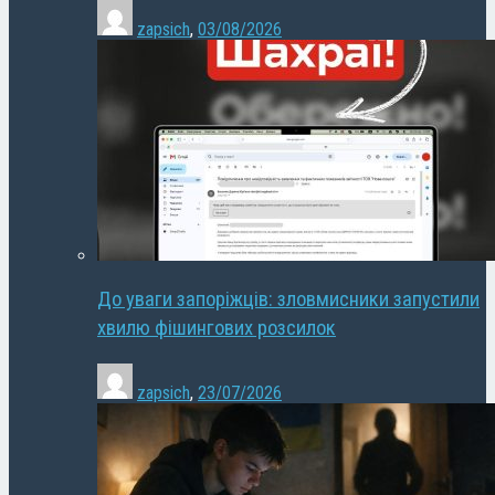
zapsich
,
03/08/2026
До уваги запоріжців: зловмисники запустили
хвилю фішингових розсилок
zapsich
,
23/07/2026