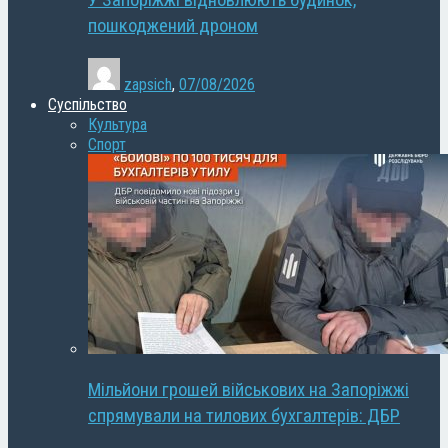
У Запоріжжі відновлюють будинок,
пошкоджений дроном
zapsich
,
07/08/2026
Суспільство
Культура
Спорт
Мільйони грошей військових на Запоріжжі
спрямували на тилових бухгалтерів: ДБР