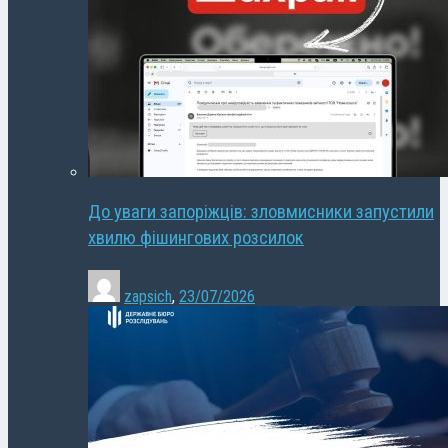
До уваги запоріжців: зловмисники запустили
хвилю фішингових розсилок
zapsich
,
23/07/2026