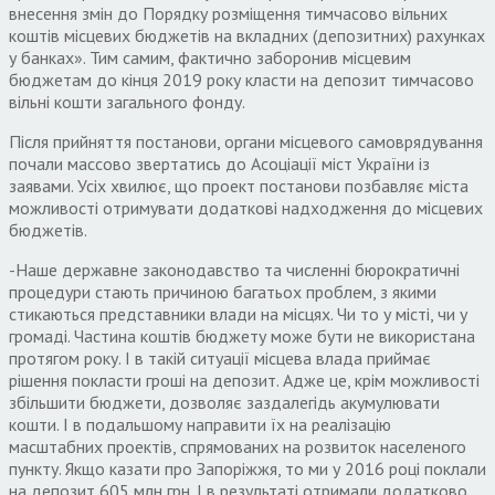
внесення змін до Порядку розміщення тимчасово вільних
коштів місцевих бюджетів на вкладних (депозитних) рахунках
у банках». Тим самим, фактично заборонив місцевим
бюджетам до кінця 2019 року класти на депозит тимчасово
вільні кошти загального фонду.
Після прийняття постанови, органи місцевого самоврядування
почали массово звертатись до Асоціації міст України із
заявами. Усіх хвилює, що проект постанови позбавляє міста
можливості отримувати додаткові надходження до місцевих
бюджетів.
-Наше державне законодавство та численні бюрократичні
процедури стають причиною багатьох проблем, з якими
стикаються представники влади на місцях. Чи то у місті, чи у
громаді. Частина коштів бюджету може бути не використана
протягом року. І в такій ситуації місцева влада приймає
рішення покласти гроші на депозит. Адже це, крім можливості
збільшити бюджети, дозволяє заздалегідь акумулювати
кошти. І в подальшому направити їх на реалізацію
масштабних проектів, спрямованих на розвиток населеного
пункту. Якщо казати про Запоріжжя, то ми у 2016 році поклали
на депозит 605 млн грн. І в результаті отримали додатково