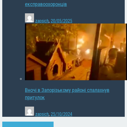
експравоохоронців
zapsich
,
20/05/2025
Вночі в Запорізькому районі спалахнув
притулок
zapsich
,
25/10/2024
Економіка
Запоріжжя
Новини