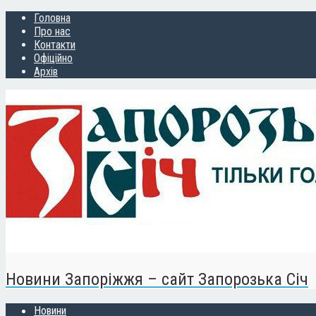
Головна
Про нас
Контакти
Офіційно
Архів
Новини Запоріжжя – сайт Запорозька Січ
Новини