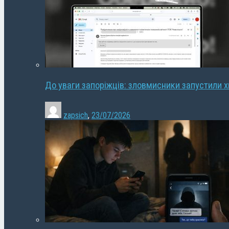
До уваги запоріжців: зловмисники запустили 
zapsich
,
23/07/2026