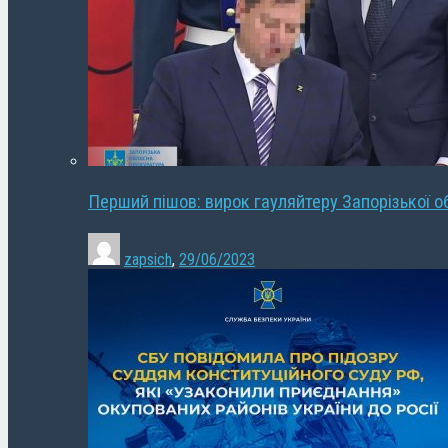
Перший пішов: вирок гауляйтеру Запорізької о
zapsich
,
29/06/2023