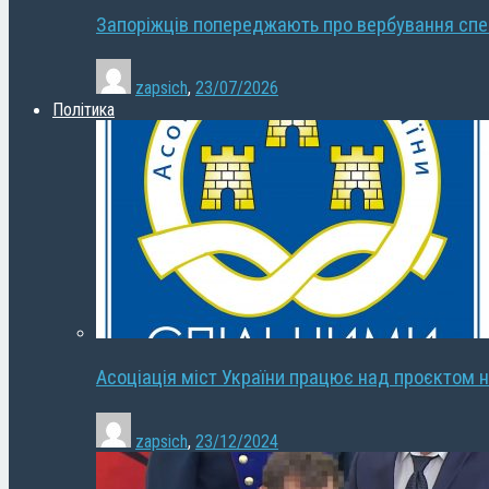
Запоріжців попереджають про вербування сп
zapsich
,
23/07/2026
Політика
Асоціація міст України працює над проєктом н
zapsich
,
23/12/2024