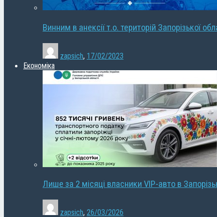
Винним в анексії т.о. територій Запорізької об
zapsich
,
17/02/2023
Економіка
Лише за 2 місяці власники VIP-авто в Запорізь
zapsich
,
26/03/2026