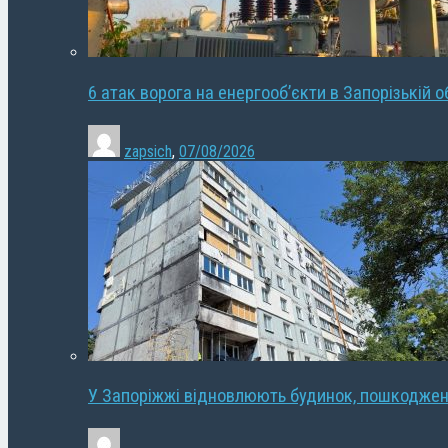
6 атак ворога на енергооб’єкти в Запорізькій о
zapsich
,
07/08/2026
У Запоріжжі відновлюють будинок, пошкодже