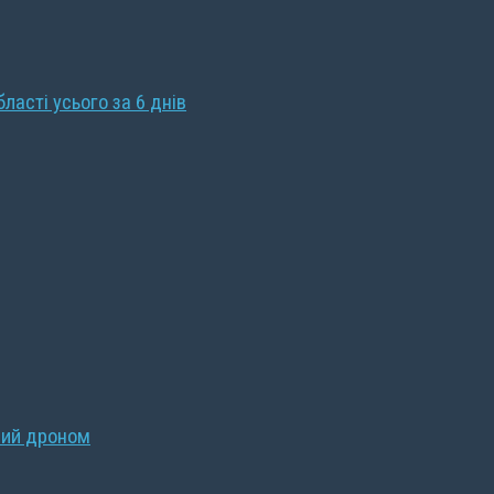
бласті усього за 6 днів
ний дроном