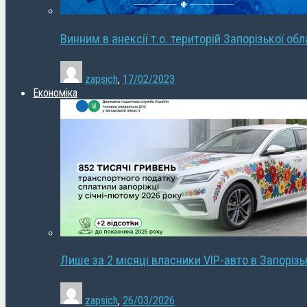
Винним в анексії т.о. територій Запорізької об
zapsich
,
17/02/2023
Економіка
Лише за 2 місяці власники VIP-авто в Запорізь
zapsich
,
26/03/2026