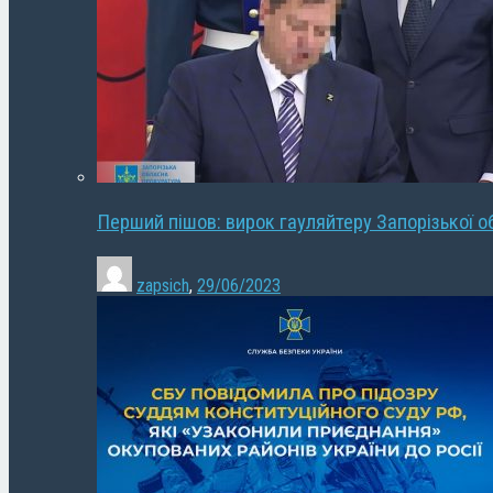
Перший пішов: вирок гауляйтеру Запорізької о
zapsich
,
29/06/2023