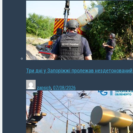
Три дні у Запоріжжі пролежав нездетонований
zapsich
,
07/08/2026