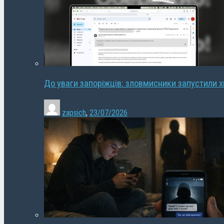
До уваги запоріжців: зловмисники запустили 
zapsich
,
23/07/2026