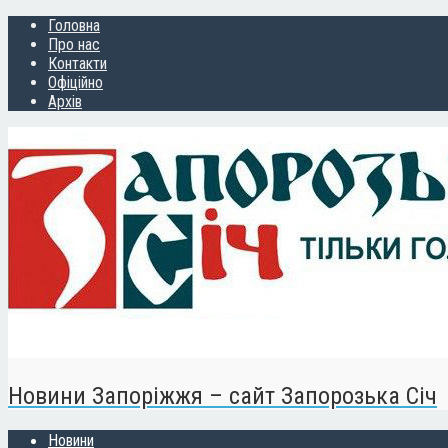
Головна
Про нас
Контакти
Офіційно
Архів
Новини Запоріжжя – сайт Запорозька Січ
Новини