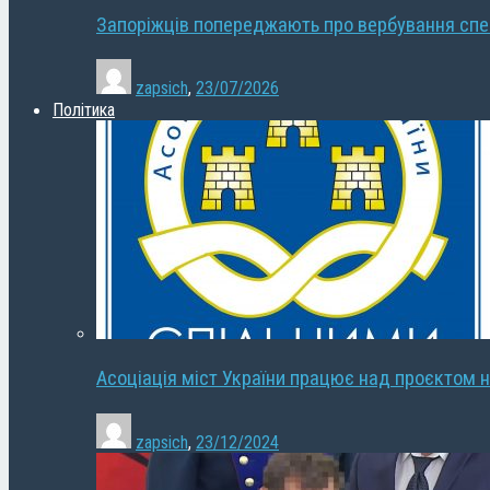
Запоріжців попереджають про вербування сп
zapsich
,
23/07/2026
Політика
Асоціація міст України працює над проєктом н
zapsich
,
23/12/2024