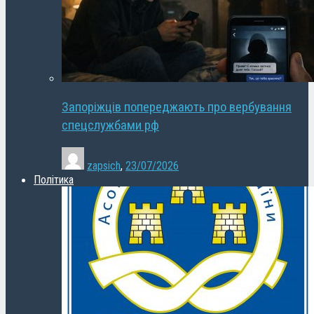
Запоріжців попереджають про вербування
спецслужбами рф
zapsich
,
23/07/2026
Політика