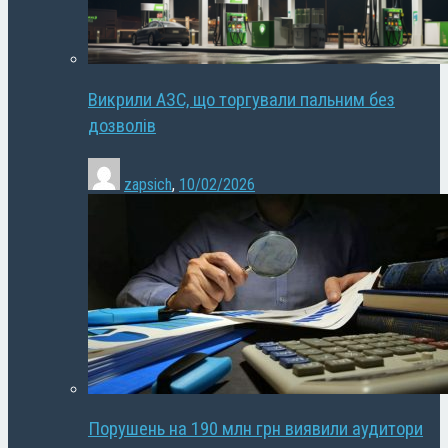
Викрили АЗС, що торгували пальним без
дозволів
zapsich
,
10/02/2026
Порушень на 190 млн грн виявили аудитори