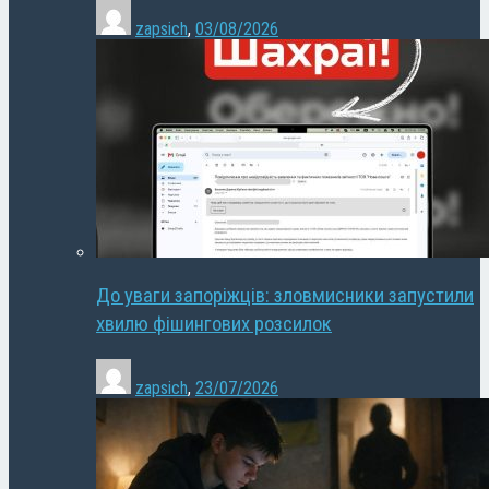
zapsich
,
03/08/2026
До уваги запоріжців: зловмисники запустили
хвилю фішингових розсилок
zapsich
,
23/07/2026