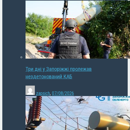
Три дні у Запоріжжі пролежав
нездетонований КАБ
zapsich
,
07/08/2026