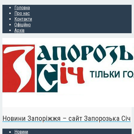
Головна
Про нас
Контакти
Офіційно
Архів
Новини Запоріжжя – сайт Запорозька Січ
Новини