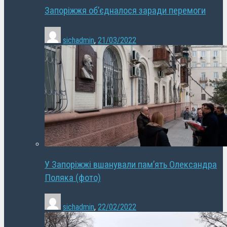
Запоріжжя об’єдналося заради перемоги
sichadmin
,
21/03/2022
У Запоріжжі вшанували пам’ять Олександра
Поляка (фото)
sichadmin
,
22/02/2022