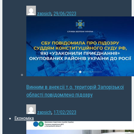
zapsich
,
29/06/2023
Винним в анексії т.о. територій Запорізької
області повідомлено підозру
zapsich
,
17/02/2023
Економіка