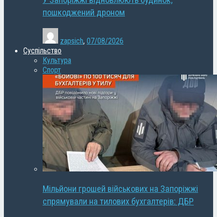
У Запоріжжі відновлюють будинок,
пошкоджений дроном
zapsich
,
07/08/2026
Суспільство
Культура
Спорт
Мільйони грошей військових на Запоріжжі
спрямували на тилових бухгалтерів: ДБР