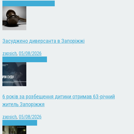
Запоріжжя
Культура
Новини
Засуджено диверсанта в Запоріжжі
zapsich
,
05/08/2026
Війна
Запоріжжя
Новини
6 років за розбещення дитини отримав 63-річний
житель Запоріжжя
zapsich
,
05/08/2026
Запоріжжя
Новини