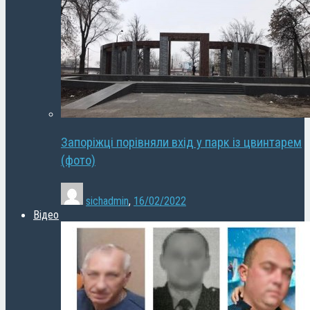
Запоріжці порівняли вхід у парк із цвинтарем
(фото)
sichadmin
,
16/02/2022
Відео