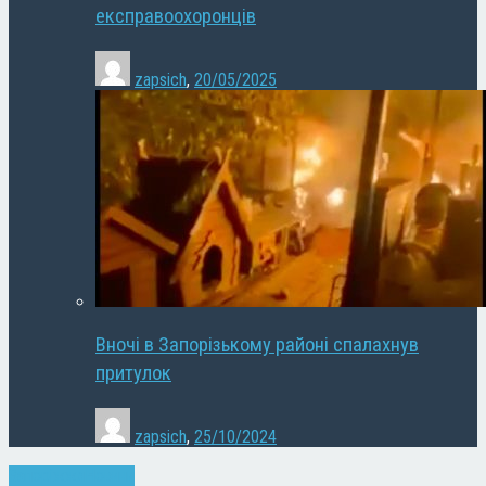
експравоохоронців
zapsich
,
20/05/2025
Вночі в Запорізькому районі спалахнув
притулок
zapsich
,
25/10/2024
Запоріжжя
Новини