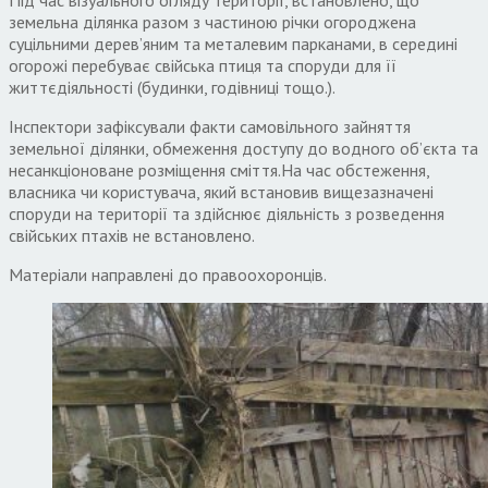
земельна ділянка разом з частиною річки огороджена
суцільними дерев’яним та металевим парканами, в середині
огорожі перебуває свійська птиця та споруди для її
життєдіяльності (будинки, годівниці тощо.).
Інспектори зафіксували факти самовільного зайняття
земельної ділянки, обмеження доступу до водного об’єкта та
несанкціоноване розміщення сміття.На час обстеження,
власника чи користувача, який встановив вищезазначені
споруди на території та здійснює діяльність з розведення
свійських птахів не встановлено.
Матеріали направлені до правоохоронців.