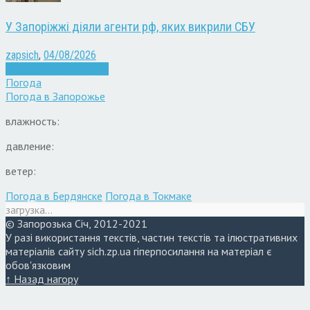
У Запоріжжі діяли агенти рф, яких викрили СБУ
zapsich
,
04/08/2026
Війна
Запоріжжя
Новини
Погода
Погода в
Запорожье
влажность:
давление:
ветер:
Погода в Бердянске
Погода в Токмаке
загрузка...
© Запорозька Січ, 2012-2021
У разі використання текстів, частин текстів та ілюстративних
матеріалів сайту sich.zp.ua гіперпосилання на матеріал є
обов'язковим
↑ Назад нагору