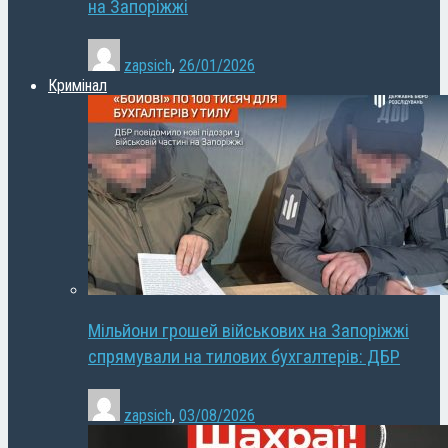
на Запоріжжі
zapsich
,
26/01/2026
Кримінал
Мільйони грошей військових на Запоріжжі
спрямували на тилових бухгалтерів: ДБР
zapsich
,
03/08/2026