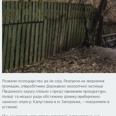
Розвели господарство де не слід. Реагуючи на звернення
громадян, співробітники Державної екологічної інспекції
Південного округу спільно з представниками прокуратури,
поліції та міської ради обстежили ділянку прибережно-
захисної смуги р. Капустянка в м. Запоріжжя, – повідомили в
установі.
Під час візуального огляду території, встановлено, що