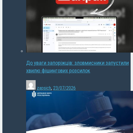
До уваги запоріжців: зловмисники запустили
хвилю фішингових розсилок
zapsich
,
23/07/2026