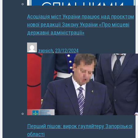
Асоціація міст України працює над проєктом
нової редакції Закону України «Про місцеві
державні адміністрації»
zapsich
,
23/12/2024
Перший пішов: вирок гауляйтеру Запорізької
області