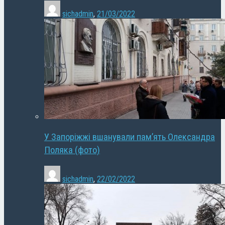
sichadmin
,
21/03/2022
У Запоріжжі вшанували пам’ять Олександра
Поляка (фото)
sichadmin
,
22/02/2022