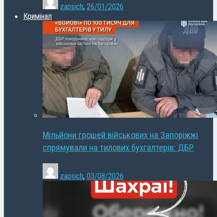
zapsich
,
26/01/2026
Кримінал
Мільйони грошей військових на Запоріжжі
спрямували на тилових бухгалтерів: ДБР
zapsich
,
03/08/2026