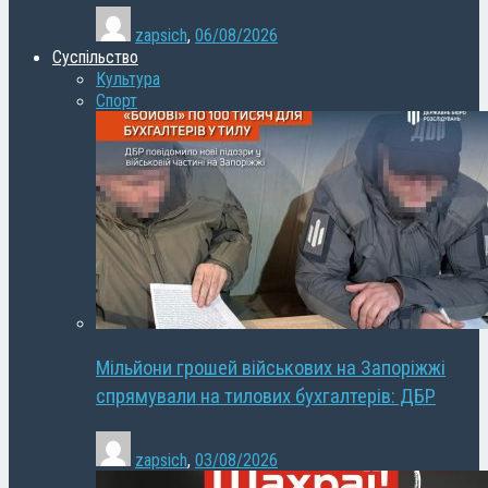
zapsich
,
06/08/2026
Суспільство
Культура
Спорт
Мільйони грошей військових на Запоріжжі
спрямували на тилових бухгалтерів: ДБР
zapsich
,
03/08/2026