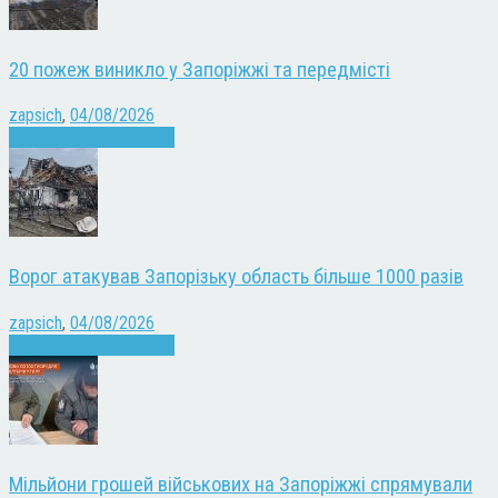
20 пожеж виникло у Запоріжжі та передмісті
zapsich
,
04/08/2026
Війна
Запоріжжя
Новини
Ворог атакував Запорізьку область більше 1000 разів
zapsich
,
04/08/2026
Війна
Запоріжжя
Новини
Мільйони грошей військових на Запоріжжі спрямували