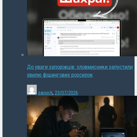
До уваги запоріжців: зловмисники запустили
хвилю фішингових розсилок
zapsich
,
23/07/2026