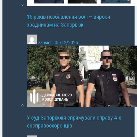
15 років позбавлення волі – вироки
зрадникам на Запоріжжі
zapsich
,
05/12/2025
У суд Запоріжжя спрямували справу 4-х
експравоохоронців