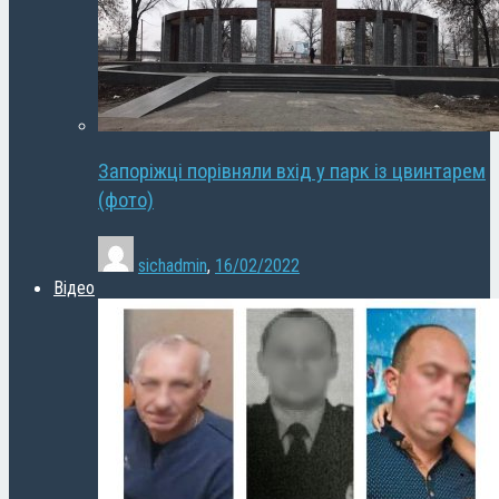
Запоріжці порівняли вхід у парк із цвинтарем
(фото)
sichadmin
,
16/02/2022
Відео