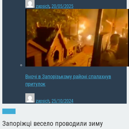
zapsich
,
20/05/2025
Вночі в Запорізькому районі спалахнув
притулок
zapsich
,
25/10/2024
Новини
Запоріжці весело проводили зиму