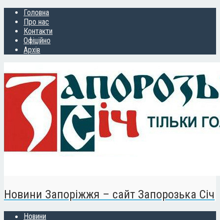
Головна
Про нас
Контакти
Офіційно
Архів
Новини Запоріжжя – сайт Запорозька Січ
Новини