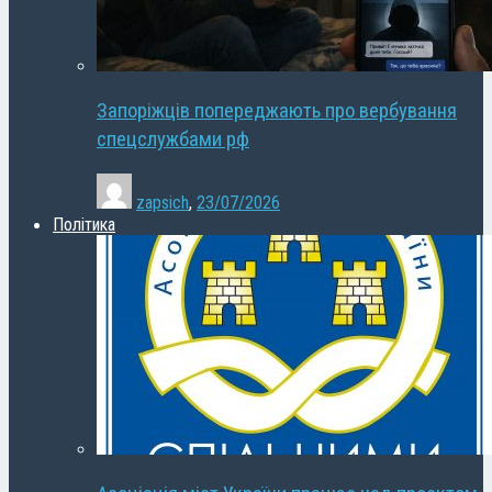
Запоріжців попереджають про вербування
спецслужбами рф
zapsich
,
23/07/2026
Політика