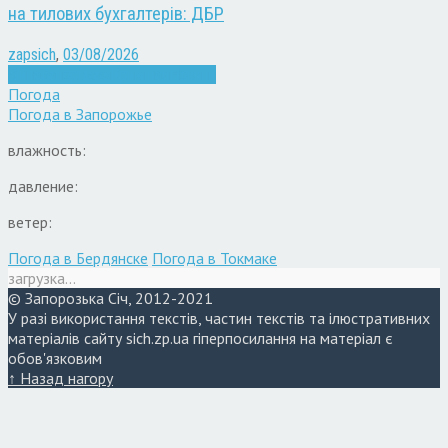
на тилових бухгалтерів: ДБР
zapsich
,
03/08/2026
Війна
Запоріжжя
Кримінал
Новини
Погода
Погода в
Запорожье
влажность:
давление:
ветер:
Погода в Бердянске
Погода в Токмаке
загрузка...
© Запорозька Січ, 2012-2021
У разі використання текстів, частин текстів та ілюстративних
матеріалів сайту sich.zp.ua гіперпосилання на матеріал є
обов'язковим
↑ Назад нагору