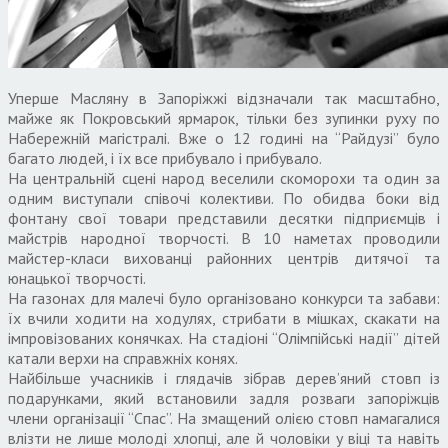
Уперше Масляну в Запоріжжі відзначали так масштабно,
майже як Покровський ярмарок, тільки без зупинки руху по
Набережній магістралі. Вже о 12 годині на “Райдузі” було
багато людей, і їх все прибувало і прибувало.
На центральній сцені народ веселили скоморохи та один за
одним виступали співочі колективи. По обидва боки від
фонтану свої товари представили десятки підприємців і
майстрів народної творчості. В 10 наметах проводили
майстер-класи вихованці районних центрів дитячої та
юнацької творчості.
На газонах для малечі було організовано конкурси та забави:
їх вчили ходити на ходулях, стрибати в мішках, скакати на
імпровізованих конячках. На стадіоні “Олімпійські надії” дітей
катали верхи на справжніх конях.
Найбільше учасників і глядачів зібрав дерев’яний стовп із
подарунками, який встановили задля розваги запоріжців
члени організації “Спас”. На змащений олією стовп намагалися
влізти не лише молоді хлопці, але й чоловіки у віці та навіть