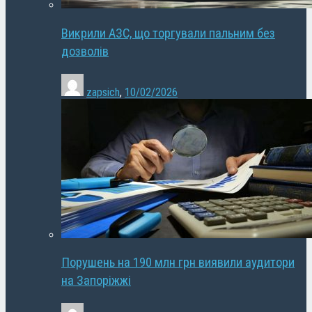
Викрили АЗС, що торгували пальним без
дозволів
zapsich
,
10/02/2026
Порушень на 190 млн грн виявили аудитори
на Запоріжжі