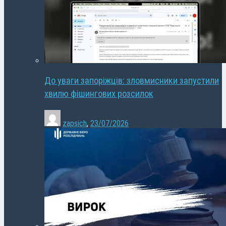
До уваги запоріжців: зловмисники запустили
хвилю фішингових розсилок
zapsich
,
23/07/2026