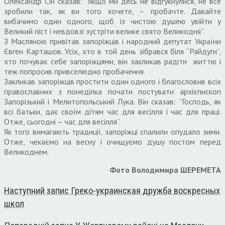
Олександр Сін сказав: “Якщо ми десь не відгукнулися, не все
зробили так, як ви того хочете, – пробачте. Давайте
вибачимо один одного, щоб із чистою душею увійти у
Великий піст і невдовзі зустріти велике свято Великодня”.
З Масляною привітав запоріжців і народний депутат України
Євген Карташов. Усіх, хто в той день зібрався біля “Райдуги”,
хто почуває себе запоріжцями, він закликав радіти життю і
теж попросив привселюдно пробачення.
Закликав запоріжців простити один одного і благословив всіх
православних з понеділка почати постувати архієпископ
Запорізький і Мелитопольський Лука. Він сказав: “Господь, як
всі батьки, дає своїм дітям час для весілля і час для праці.
Отже, сьогодні – час для весілля”.
Як того вимагають традиції, запоріжці спалили опудало зими.
Отже, чекаємо на весну і очищуємо душу постом перед
Великоднем.
Фото Володимира ШЕРЕМЕТА
Наступний запис
Греко-украинская дружба воскресных
школ