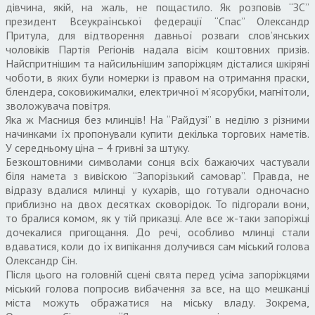
дівчина, якій, на жаль, не пощастило. Як розповів “ЗС”
президент Всеукраїнської федерації “Спас” Олександр
Притула, для відтворення давньої розваги слов’янських
чоловіків Партія Регіонів надала вісім коштовних призів.
Найспритнішим та найсильнішим запоріжцям дісталися шкіряні
чоботи, в яких були номерки із правом на отримання праски,
блендера, соковижималки, електричної м’ясорубки, магнітоли,
зволожувача повітря.
Яка ж Масниця без млинців! На “Райдузі” в неділю з різними
начинками їх пропонували купити декілька торгових наметів.
У середньому ціна – 4 гривні за штуку.
Безкоштовними символами сонця всіх бажаючих частували
біля намета з вивіскою “Запорізький самовар”. Правда, не
відразу вдалися млинці у кухарів, що готували одночасно
приблизно на двох десятках сковорідок. То підгорали вони,
то бралися комом, як у тій приказці. Але все ж-таки запоріжці
дочекалися пригощання. До речі, особливо млинці стали
вдаватися, коли до їх випікання долучився сам міський голова
Олександр Сін.
Після цього на головній сцені свята перед усіма запоріжцями
міський голова попросив вибачення за все, на що мешканці
міста можуть ображатися на міську владу. Зокрема,