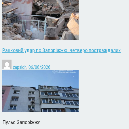
Ранковий удар по Запоріжжю: четверо постраждалих
zapsich
,
06/08/2026
Пульс Запоріжжя