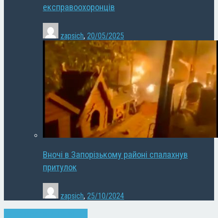
експравоохоронців
zapsich
,
20/05/2025
Вночі в Запорізькому районі спалахнув
притулок
zapsich
,
25/10/2024
Запоріжжя
Новини
Слайдер