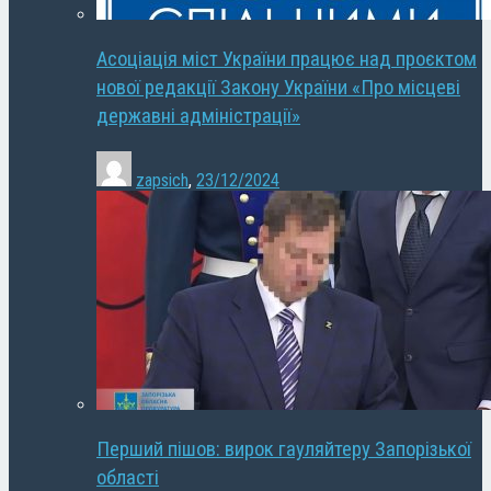
Асоціація міст України працює над проєктом
нової редакції Закону України «Про місцеві
державні адміністрації»
zapsich
,
23/12/2024
Перший пішов: вирок гауляйтеру Запорізької
області