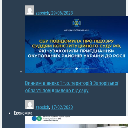
zapsich
,
29/06/2023
Винним в анексії т.о. територій Запорізької
області повідомлено підозру
zapsich
,
17/02/2023
Економіка