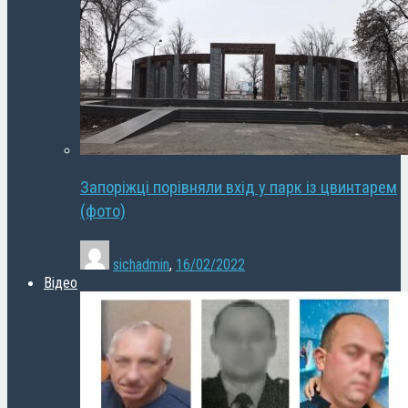
Запоріжці порівняли вхід у парк із цвинтарем
(фото)
sichadmin
,
16/02/2022
Відео