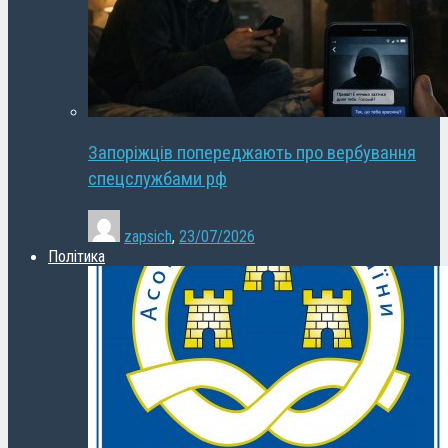
Запоріжців попереджають про вербування
спецслужбами рф
zapsich
,
23/07/2026
Політика