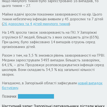
Якщо минулого тижня було зареєстровано 16 випадків, то
цього тижня – 27.
Майже вдвічі зросли показники захворюваності на кір. Цього
тижня небезпечну інфекцію виявили у 45 дорослих та 7 дітей
(
26 дорослих та 4 дітей минулого тижня
).
На 14% зросла також захворюваність на ГКІ. У Запоріжжі
отруїлися 67 людей, більшість з яких складають діти (65%).
При цьому, було зафіксовано 14 випадків отруєнь серед
організованих дітей.
Разом з тим, на 3,5 % знизився рівень захворюваності на ГРВІ.
Медики зареєстрували 3493 випадки. Більшість захворілих,
64,1%, – діти. Продовжує розповсюджуватися інфекція серед
школярів. Вони складають 34,3 % від загальної кількості
хворих.
Нагадаємо, в Запорізькій області зафіксували
новий випадок
ботулізму
.
Позначки:
ГКІ
ГРВІ
Грип
кір
хвороба
Наступний запис
Запорізькі рятувальники дістали жінку