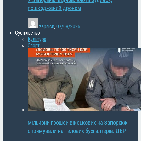
У Запоріжжі відновлюють будинок,
пошкоджений дроном
zapsich
,
07/08/2026
Суспільство
Культура
Спорт
Мільйони грошей військових на Запоріжжі
спрямували на тилових бухгалтерів: ДБР