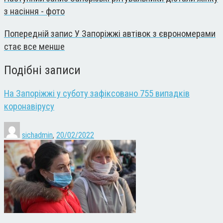
з насіння - фото
Попередній запис
У Запоріжжі автівок з єврономерами
стає все менше
Подібні записи
На Запоріжжі у суботу зафіксовано 755 випадків
коронавірусу
sichadmin
,
20/02/2022