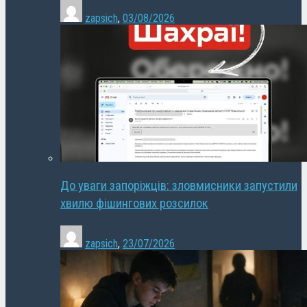
zapsich
,
03/08/2026
До уваги запоріжців: зловмисники запустили
хвилю фішингових розсилок
zapsich
,
23/07/2026