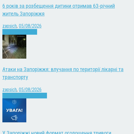
6 років за розбещення дитини отримав 63-річний
житель Запоріжжя
zapsich
,
05/08/2026
Запоріжжя
Новини
Атаки на Запоріжжя: влучання по території лікарні та
транспорту
zapsich
,
05/08/2026
Війна
Запоріжжя
Новини
У Запоріжжі новий формат оголошення тривоги