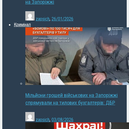
на Запоріжжі
zapsich
,
26/01/2026
Кримінал
Мільйони грошей військових на Запоріжжі
спрямували на тилових бухгалтерів: ДБР
zapsich
,
03/08/2026