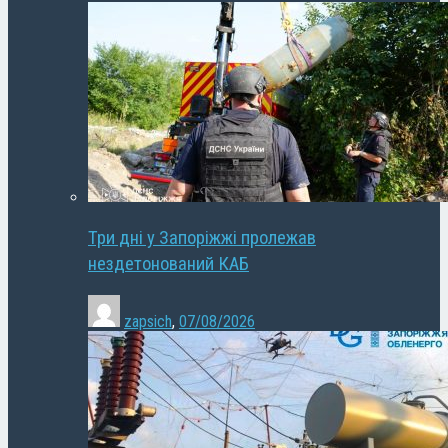
Три дні у Запоріжжі пролежав
нездетонований КАБ
zapsich
,
07/08/2026