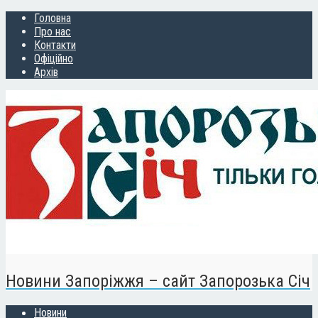
Головна
Про нас
Контакти
Офіційно
Архів
Новини Запоріжжя – сайт Запорозька Січ
Новини