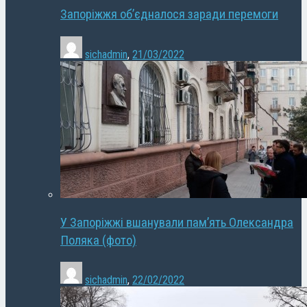
Запоріжжя об’єдналося заради перемоги
sichadmin
,
21/03/2022
У Запоріжжі вшанували пам’ять Олександра
Поляка (фото)
sichadmin
,
22/02/2022