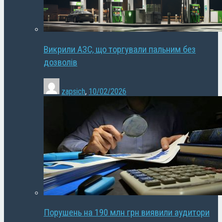
Викрили АЗС, що торгували пальним без
дозволів
zapsich
,
10/02/2026
Порушень на 190 млн грн виявили аудитори