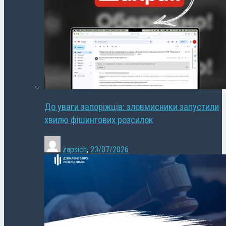
До уваги запоріжців: зловмисники запустили
хвилю фішингових розсилок
zapsich
,
23/07/2026