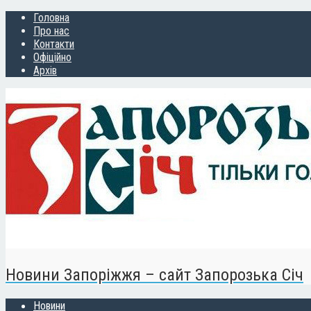
Головна
Про нас
Контакти
Офіційно
Архів
Новини Запоріжжя – сайт Запорозька Січ
Новини