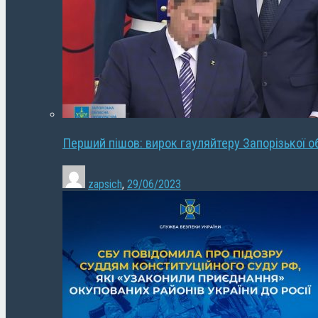
Перший пішов: вирок гауляйтеру Запорізької о
zapsich
,
29/06/2023