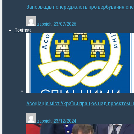
Запоріжців попереджають про вербування сп
zapsich
,
23/07/2026
Політика
Асоціація міст України працює над проєктом н
zapsich
,
23/12/2024