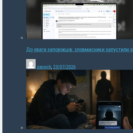
До уваги запоріжців: зловмисники запустили 
zapsich
,
23/07/2026