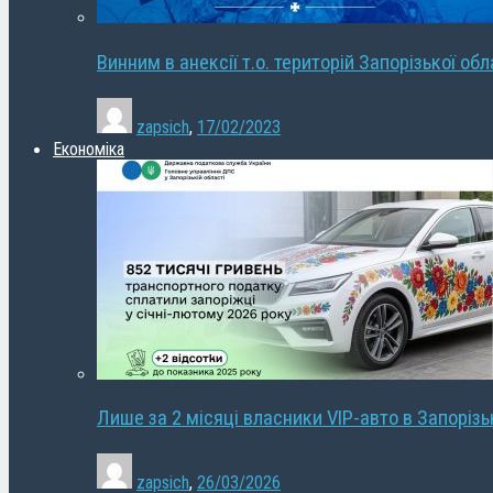
Винним в анексії т.о. територій Запорізької об
zapsich
,
17/02/2023
Економіка
Лише за 2 місяці власники VIP-авто в Запорізь
zapsich
,
26/03/2026