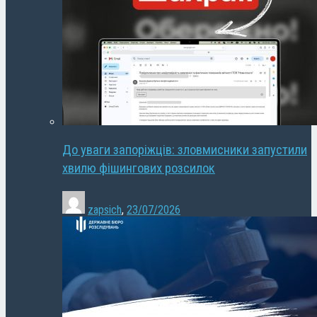
До уваги запоріжців: зловмисники запустили
хвилю фішингових розсилок
zapsich
,
23/07/2026