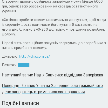
Створення шолому обійшлось запоріжцю у суму більше 6000
грн, однак засіб розрахований на середньостатистичного
українця.
«Хотілося зробити шолом максимально доступним, щоб люди
із середнім достатком могли його купити. Я виставляю на
нього ціну близько 240-250 доларів», – повідомив розробник
шолому.
Наразі п’ять потенційних покупців звернулись до розробника з
питань придбання шолому.
Джерело:
http://qha.com.ua/
Позначки:
винахід
Наступний запис
Надія Савченко відвідала Запоріжжя
Попередній запис
У ніч на 25 червня біля трамвайного
депо запоріжець отримав ножове поранення
Подібні записи