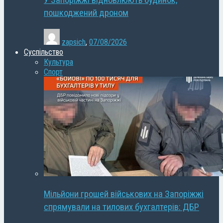
У Запоріжжі відновлюють будинок,
пошкоджений дроном
zapsich
,
07/08/2026
Суспільство
Культура
Спорт
Мільйони грошей військових на Запоріжжі
спрямували на тилових бухгалтерів: ДБР