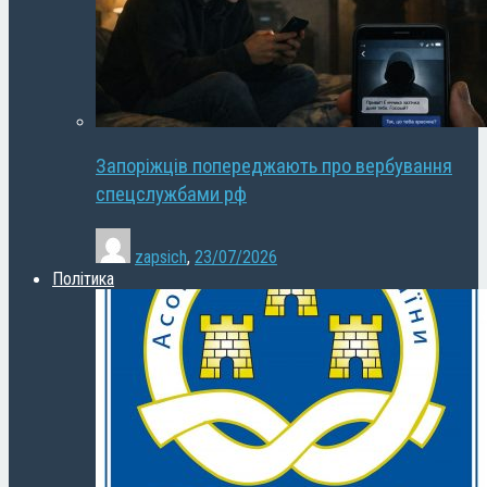
Запоріжців попереджають про вербування
спецслужбами рф
zapsich
,
23/07/2026
Політика