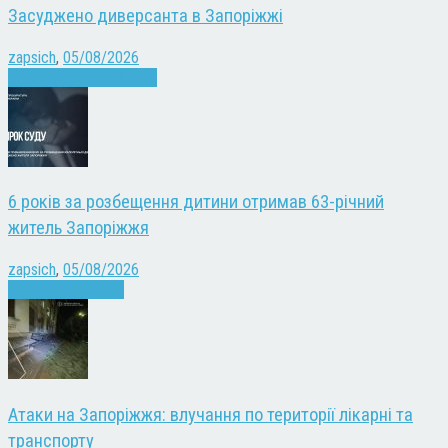
Засуджено диверсанта в Запоріжжі
zapsich
,
05/08/2026
Війна
Запоріжжя
Новини
6 років за розбещення дитини отримав 63-річний
житель Запоріжжя
zapsich
,
05/08/2026
Запоріжжя
Новини
Атаки на Запоріжжя: влучання по території лікарні та
транспорту