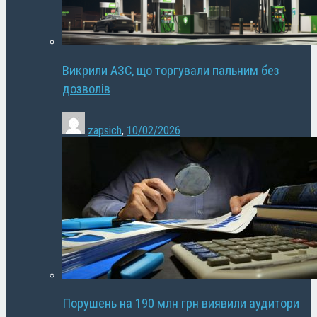
Викрили АЗС, що торгували пальним без
дозволів
zapsich
,
10/02/2026
Порушень на 190 млн грн виявили аудитори