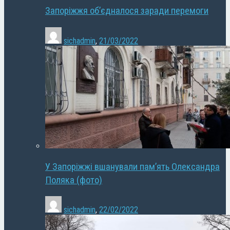
Запоріжжя об’єдналося заради перемоги
sichadmin
,
21/03/2022
У Запоріжжі вшанували пам’ять Олександра
Поляка (фото)
sichadmin
,
22/02/2022