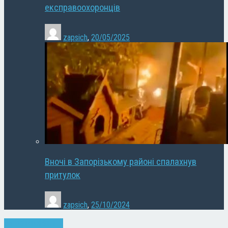
експравоохоронців
zapsich
,
20/05/2025
Вночі в Запорізькому районі спалахнув
притулок
zapsich
,
25/10/2024
Запоріжжя
Новини