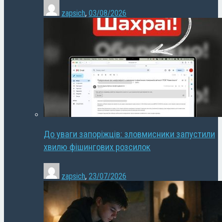
zapsich
,
03/08/2026
До уваги запоріжців: зловмисники запустили
хвилю фішингових розсилок
zapsich
,
23/07/2026