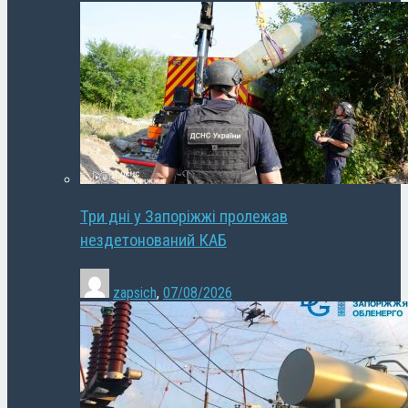
Три дні у Запоріжжі пролежав
нездетонований КАБ
zapsich
,
07/08/2026