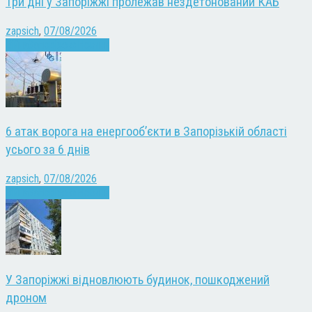
Три дні у Запоріжжі пролежав нездетонований КАБ
zapsich
,
07/08/2026
Війна
Запоріжжя
Новини
6 атак ворога на енергооб’єкти в Запорізькій області
усього за 6 днів
zapsich
,
07/08/2026
Війна
Запоріжжя
Новини
У Запоріжжі відновлюють будинок, пошкоджений
дроном