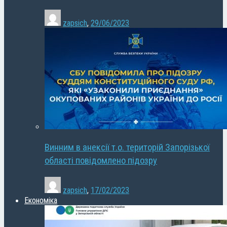
zapsich
,
29/06/2023
Винним в анексії т.о. територій Запорізької
області повідомлено підозру
zapsich
,
17/02/2023
Економіка