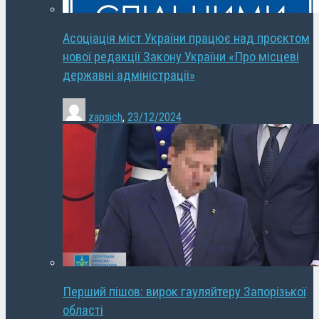
Асоціація міст України працює над проєктом
нової редакції Закону України «Про місцеві
державні адміністрації»
zapsich
,
23/12/2024
Перший пішов: вирок гауляйтеру Запорізької
області