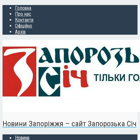
Головна
Про нас
Контакти
Офіційно
Архів
Новини Запоріжжя – сайт Запорозька Січ
Новини