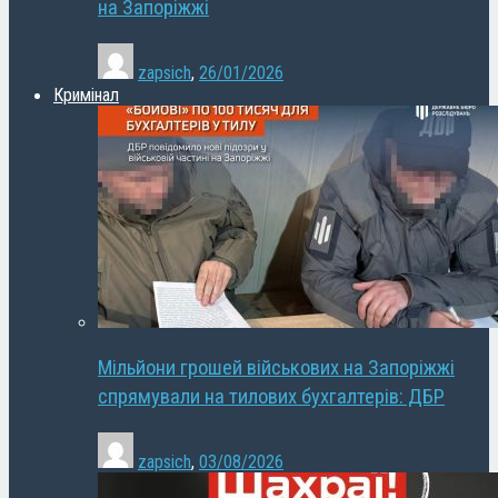
на Запоріжжі
zapsich
,
26/01/2026
Кримінал
Мільйони грошей військових на Запоріжжі
спрямували на тилових бухгалтерів: ДБР
zapsich
,
03/08/2026