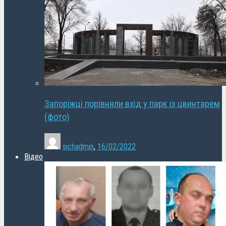
Запоріжці порівняли вхід у парк із цвинтарем
(фото)
sichadmin
,
16/02/2022
Відео