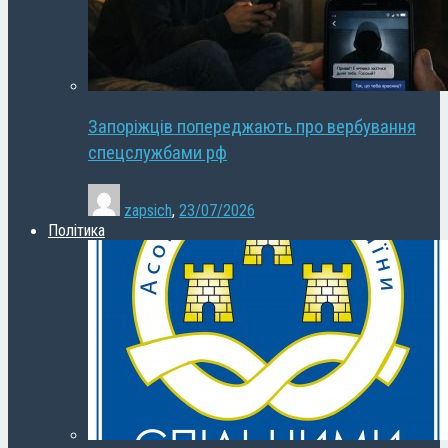
Запоріжців попереджають про вербування
спецслужбами рф
zapsich
,
23/07/2026
Політика