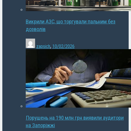
Викрили АЗС, що торгували пальним без
дозволів
zapsich
,
10/02/2026
Порушень на 190 млн грн виявили аудитори
на Запоріжжі