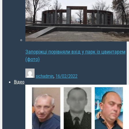
Запоріжці порівняли вхід у парк із цвинтарем
(фото)
sichadmin
,
16/02/2022
Відео