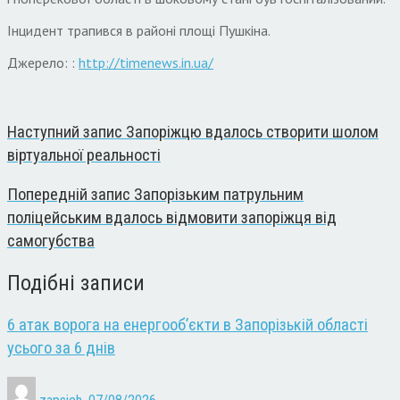
Інцидент трапився в районі площі Пушкіна.
Джерело: :
http://timenews.in.ua/
Наступний запис
Запоріжцю вдалось створити шолом
віртуальної реальності
Попередній запис
Запорізьким патрульним
поліцейським вдалось відмовити запоріжця від
самогубства
Подібні записи
6 атак ворога на енергооб’єкти в Запорізькій області
усього за 6 днів