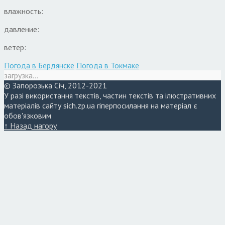
влажность:
давление:
ветер:
Погода в Бердянске
Погода в Токмаке
загрузка...
© Запорозька Січ, 2012-2021
У разі використання текстів, частин текстів та ілюстративних
матеріалів сайту sich.zp.ua гіперпосилання на матеріал є
обов'язковим
↑ Назад нагору