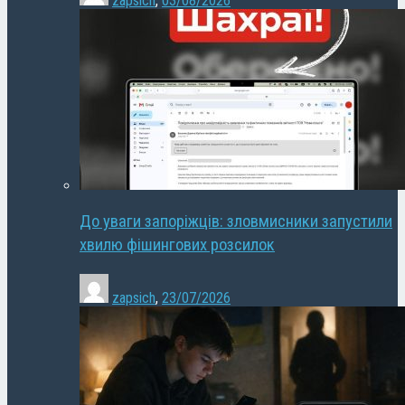
zapsich
,
03/08/2026
До уваги запоріжців: зловмисники запустили
хвилю фішингових розсилок
zapsich
,
23/07/2026