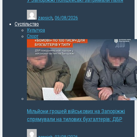
У Запоріжжі поліцейські затримали палія
zapsich
,
06/08/2026
Суспільство
Культура
Спорт
Мільйони грошей військових на Запоріжжі
спрямували на тилових бухгалтерів: ДБР