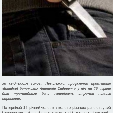
За свідченням голови Незалежної профспілки працівників
«Швидкої допомоги» Анатолія Сидоренка, у ніч на 25 червня
біля трамвайного депо запоріжець отримав ножове
поранення.
Потерпілий 33-річний чоловік з колото-різаною раною грудей
і поперекової області в шоковому стані був госпіталізований.