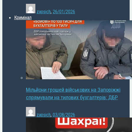
zapsich
,
26/01/2026
Кримінал
Мільйони грошей військових на Запоріжжі
спрямували на тилових бухгалтерів: ДБР
zapsich
,
03/08/2026