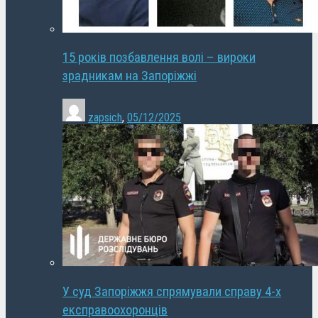
15 років позбавлення волі – вироки
зрадникам на Запоріжжі
zapsich
,
05/12/2025
У суд Запоріжжя спрямували справу 4-х
експравоохоронців