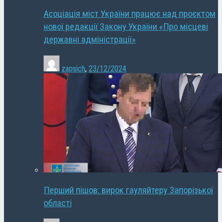
Асоціація міст України працює над проєктом
нової редакції Закону України «Про місцеві
державні адміністрації»
zapsich
,
23/12/2024
Перший пішов: вирок гауляйтеру Запорізької
області