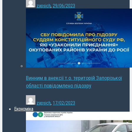
zapsich
,
29/06/2023
Винним в анексії т.о. територій Запорізької
області повідомлено підозру
zapsich
,
17/02/2023
Економіка