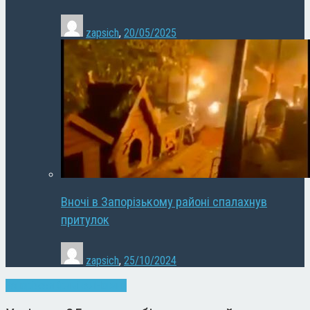
zapsich
,
20/05/2025
Вночі в Запорізькому районі спалахнув
притулок
zapsich
,
25/10/2024
Запоріжжя
Кримінал
Новини