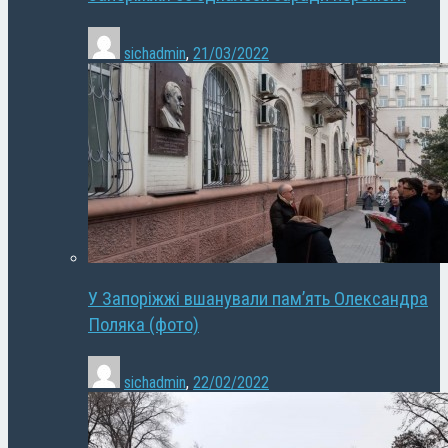
sichadmin
,
21/03/2022
У Запоріжжі вшанували пам’ять Олександра
Поляка (фото)
sichadmin
,
22/02/2022