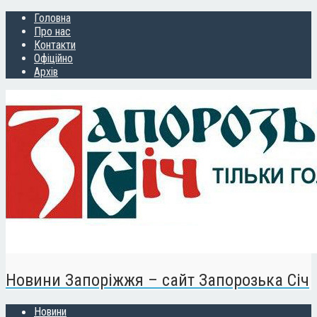
Головна
Про нас
Контакти
Офіційно
Архів
Новини Запоріжжя – сайт Запорозька Січ
Новини