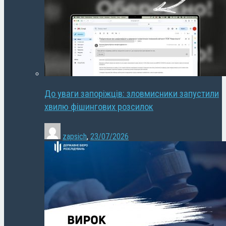
До уваги запоріжців: зловмисники запустили
хвилю фішингових розсилок
zapsich
,
23/07/2026