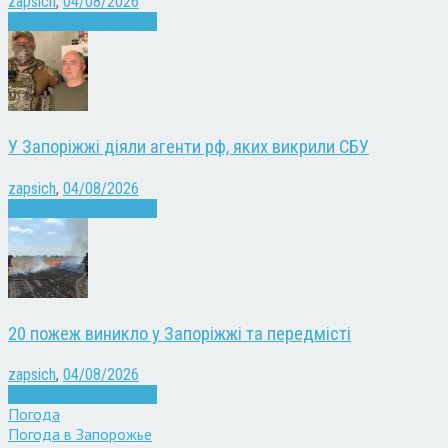
zapsich
,
04/08/2026
Війна
Запоріжжя
Новини
У Запоріжжі діяли агенти рф, яких викрили СБУ
zapsich
,
04/08/2026
Війна
Запоріжжя
Новини
20 пожеж виникло у Запоріжжі та передмісті
zapsich
,
04/08/2026
Війна
Запоріжжя
Новини
Погода
Погода в
Запорожье