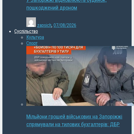
У Запоріжжі відновлюють будинок,
пошкоджений дроном
zapsich
,
07/08/2026
Суспільство
Культура
Спорт
Мільйони грошей військових на Запоріжжі
спрямували на тилових бухгалтерів: ДБР