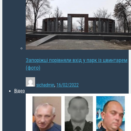
Запоріжці порівняли вхід у парк із цвинтарем
(фото)
sichadmin
,
16/02/2022
Відео