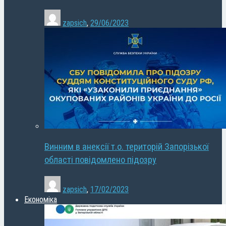
zapsich
,
29/06/2023
Винним в анексії т.о. територій Запорізької
області повідомлено підозру
zapsich
,
17/02/2023
Економіка