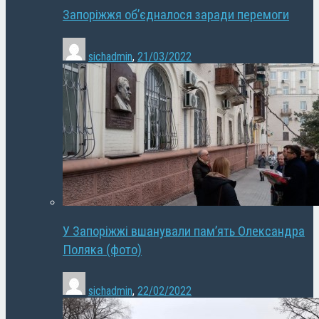
Запоріжжя об’єдналося заради перемоги
sichadmin
,
21/03/2022
У Запоріжжі вшанували пам’ять Олександра
Поляка (фото)
sichadmin
,
22/02/2022