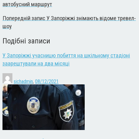
автобусний маршрут
Попередній запис
У Запоріжжі знімають відоме тревел-
шоу
Подібні записи
У Запоріжжі учасницю побиття на шкільному стадіоні
заарештували на два місяці
sichadmin
,
08/12/2021