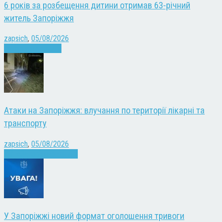
6 років за розбещення дитини отримав 63-річний
житель Запоріжжя
zapsich
,
05/08/2026
Запоріжжя
Новини
Атаки на Запоріжжя: влучання по території лікарні та
транспорту
zapsich
,
05/08/2026
Війна
Запоріжжя
Новини
У Запоріжжі новий формат оголошення тривоги