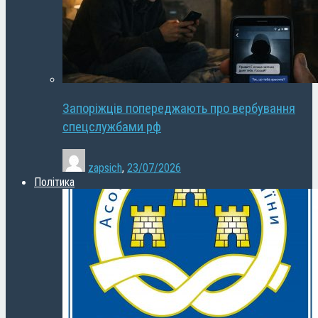
Запоріжців попереджають про вербування
спецслужбами рф
zapsich
,
23/07/2026
Політика