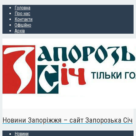
Головна
Про нас
Контакти
Офіційно
Архів
Новини Запоріжжя – сайт Запорозька Січ
Новини