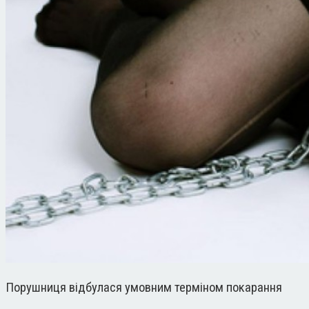
Порушниця відбулася умовним терміном покарання