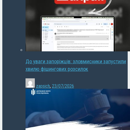
До уваги запоріжців: зловмисники запустили
хвилю фішингових розсилок
zapsich
,
23/07/2026