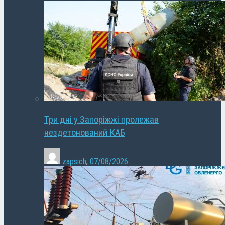
Три дні у Запоріжжі пролежав
нездетонований КАБ
zapsich
,
07/08/2026