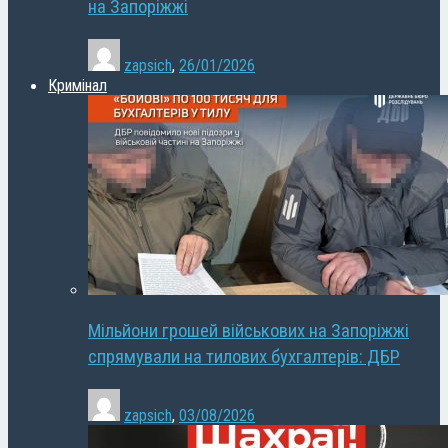
на Запоріжжі
zapsich
,
26/01/2026
Кримінал
Мільйони грошей військових на Запоріжжі
спрямували на тилових бухгалтерів: ДБР
zapsich
,
03/08/2026