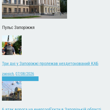
Пульс Запоріжжя
Три дні у Запоріжжі пролежав нездетонований КАБ
zapsich
,
07/08/2026
Війна
Запоріжжя
Новини
6 атак ворога на енергооб’єкти в Запорізькій області