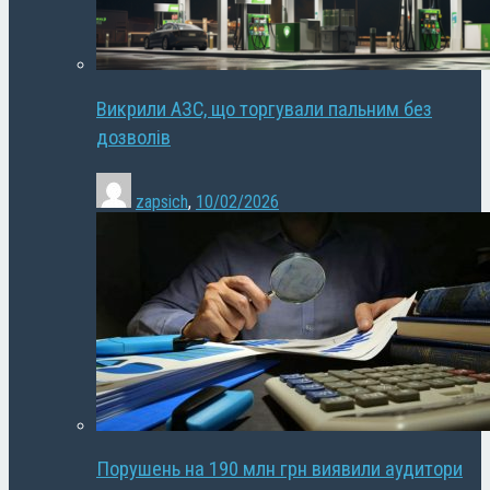
Викрили АЗС, що торгували пальним без
дозволів
zapsich
,
10/02/2026
Порушень на 190 млн грн виявили аудитори