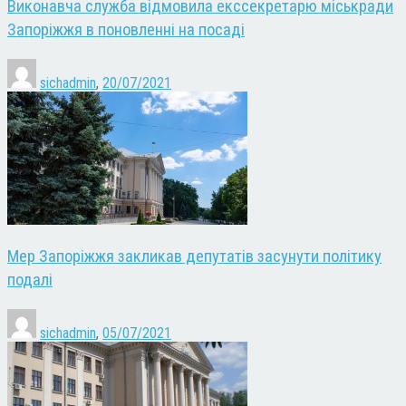
Виконавча служба відмовила екссекретарю міськради
Запоріжжя в поновленні на посаді
sichadmin
,
20/07/2021
Мер Запоріжжя закликав депутатів засунути політику
подалі
sichadmin
,
05/07/2021