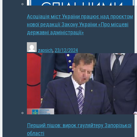
Асоціація міст України працює над проєктом
нової редакції Закону України «Про місцеві
державні адміністрації»
zapsich
,
23/12/2024
Перший пішов: вирок гауляйтеру Запорізької
області