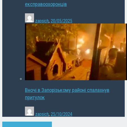
експравоохоронців
zapsich
,
20/05/2025
Вночі в Запорізькому районі спалахнув
притулок
zapsich
,
25/10/2024
Запоріжжя
Кримінал
Новини