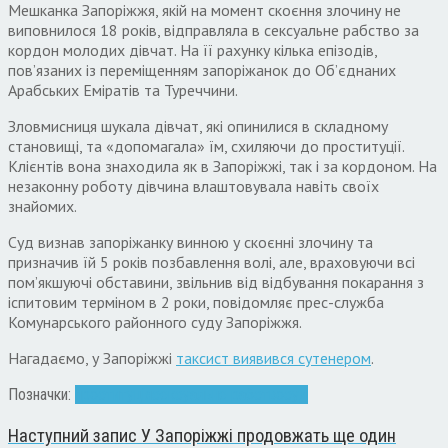
Мешканка Запоріжжя, якій на момент скоєння злочину не
виповнилося 18 років, відправляла в сексуальне рабство за
кордон молодих дівчат. На її рахунку кілька епізодів,
пов’язаних із переміщенням запоріжанок до Об’єднаних
Арабських Еміратів та Туреччини.
Зловмисниця шукала дівчат, які опинилися в складному
становищі, та «допомагала» їм, схиляючи до проституції.
Клієнтів вона знаходила як в Запоріжжі, так і за кордоном. На
незаконну роботу дівчина влаштовувала навіть своїх
знайомих.
Суд визнав запоріжанку винною у скоєнні злочину та
призначив їй 5 років позбавлення волі, але, враховуючи всі
пом’якшуючі обставини, звільнив від відбування покарання з
іспитовим терміном в 2 роки, повідомляє прес-служба
Комунарського районного суду Запоріжжя.
Нагадаємо, у Запоріжжі
таксист виявився сутенером
.
Позначки:
проституція
сексуальне рабство
суд
Наступний запис
У Запоріжжі продовжать ще один