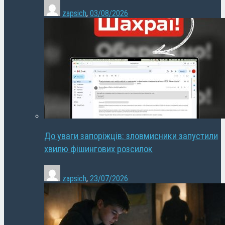
zapsich
,
03/08/2026
До уваги запоріжців: зловмисники запустили
хвилю фішингових розсилок
zapsich
,
23/07/2026