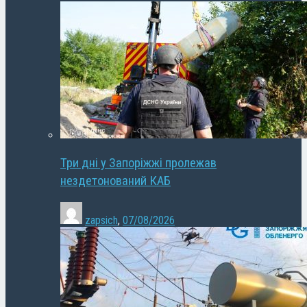
Три дні у Запоріжжі пролежав
нездетонований КАБ
zapsich
,
07/08/2026