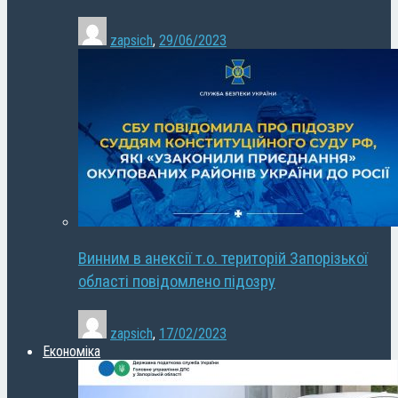
zapsich
,
29/06/2023
Винним в анексії т.о. територій Запорізької
області повідомлено підозру
zapsich
,
17/02/2023
Економіка