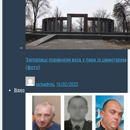
Запоріжці порівняли вхід у парк із цвинтарем
(фото)
sichadmin
,
16/02/2022
Відео