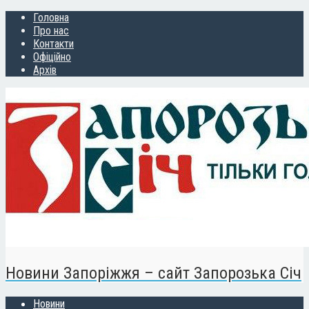
Головна
Про нас
Контакти
Офіційно
Архів
Новини Запоріжжя – сайт Запорозька Січ
Новини