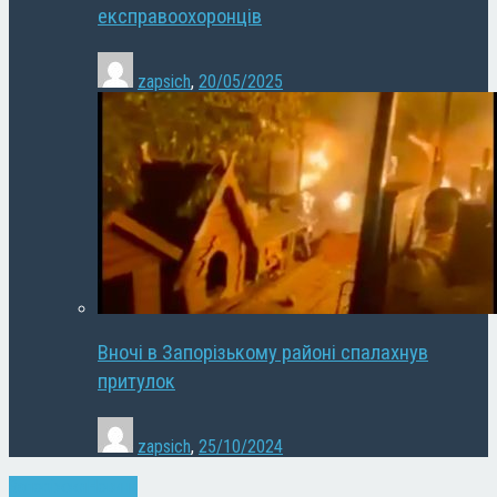
експравоохоронців
zapsich
,
20/05/2025
Вночі в Запорізькому районі спалахнув
притулок
zapsich
,
25/10/2024
Запоріжжя
Новини