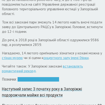
повідомляється на сайті Управління державної реєстрації
Головного територіального управління юстиції у Запорізькій
області.
Тож всі закохані пари зможуть 14 лютого навіть вночі подати
заяву до Центрального РАЦСу в Запоріжжі. Головне, встигнути
до 12-ї години.
До речі, в 2018 році в Запорізькій області одружилися 9586
пар, а розлучилися 2859.
Нагадаємо, 14 лютого оригінально зізнатися у кохані можна у
стінах музею
чи зі сцени к
онцертного залу імені Глінки
.
Читайте також: У Запоріжжі закохані
встановлять
романтичний рекорд
.
Позначки:
Весілля
кохання
РАЦС
Свято
Наступний запис
З початку року в Запоріжжі
подорожчали майже всі продукти