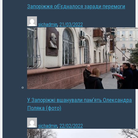
Запоріжжя об’єдналося заради перемоги
sichadmin
,
21/03/2022
У Запоріжжі вшанували пам’ять Олександра
Поляка (фото)
sichadmin
,
22/02/2022