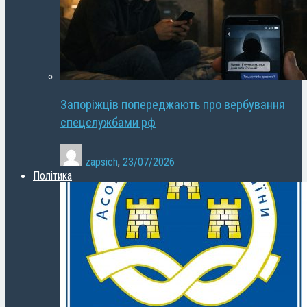
Запоріжців попереджають про вербування
спецслужбами рф
zapsich
,
23/07/2026
Політика