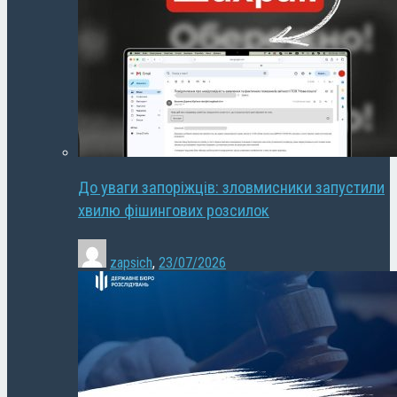
До уваги запоріжців: зловмисники запустили
хвилю фішингових розсилок
zapsich
,
23/07/2026