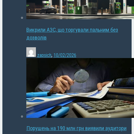
Викрили АЗС, що торгували пальним без
дозволів
zapsich
,
10/02/2026
Порушень на 190 млн грн виявили аудитори