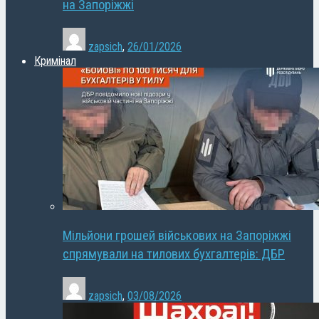
на Запоріжжі
zapsich
,
26/01/2026
Кримінал
Мільйони грошей військових на Запоріжжі
спрямували на тилових бухгалтерів: ДБР
zapsich
,
03/08/2026