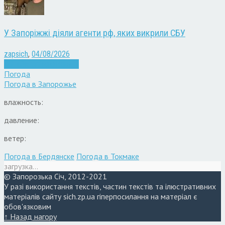
У Запоріжжі діяли агенти рф, яких викрили СБУ
zapsich
,
04/08/2026
Війна
Запоріжжя
Новини
Погода
Погода в
Запорожье
влажность:
давление:
ветер:
Погода в Бердянске
Погода в Токмаке
загрузка...
© Запорозька Січ, 2012-2021
У разі використання текстів, частин текстів та ілюстративних
матеріалів сайту sich.zp.ua гіперпосилання на матеріал є
обов'язковим
↑ Назад нагору