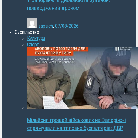
У Запоріжжі відновлюють будинок,
пошкоджений дроном
zapsich
,
07/08/2026
Суспільство
Культура
Спорт
Мільйони грошей військових на Запоріжжі
спрямували на тилових бухгалтерів: ДБР