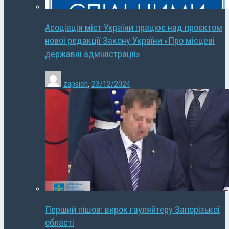
Асоціація міст України працює над проєктом
нової редакції Закону України «Про місцеві
державні адміністрації»
zapsich
,
23/12/2024
Перший пішов: вирок гауляйтеру Запорізької
області