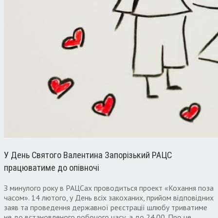
У День Святого Валентина Запорізький РАЦС
працюватиме до опівночі
З минулого року в РАЦСах проводиться проект «Кохання поза
часом». 14 лютого, у День всіх закоханих, прийом відповідних
заяв та проведення державної реєстрації шлюбу триватиме
не до встановленого робочого часу, а до 24.00. Про це