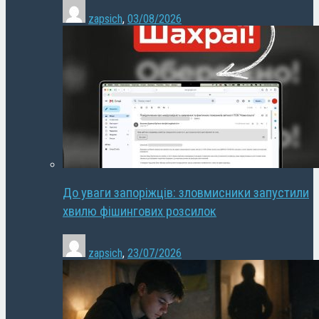
zapsich
,
03/08/2026
До уваги запоріжців: зловмисники запустили
хвилю фішингових розсилок
zapsich
,
23/07/2026