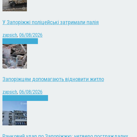
У Запоріжжі поліцейські затримали палія
zapsich
,
06/08/2026
Запоріжжя
Новини
Запоріжцям допомагають відновити житло
zapsich
,
06/08/2026
Війна
Запоріжжя
Новини
Ранковий удар по Запоріжжю: четверо постраждалих