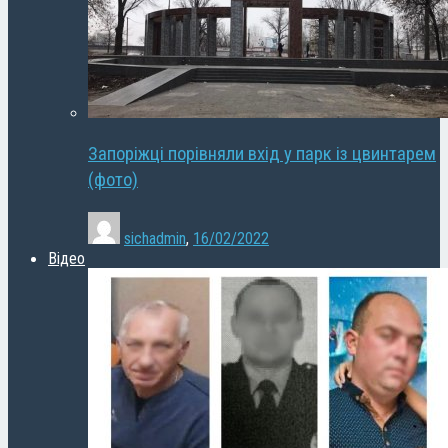
Запоріжці порівняли вхід у парк із цвинтарем
(фото)
sichadmin
,
16/02/2022
Відео