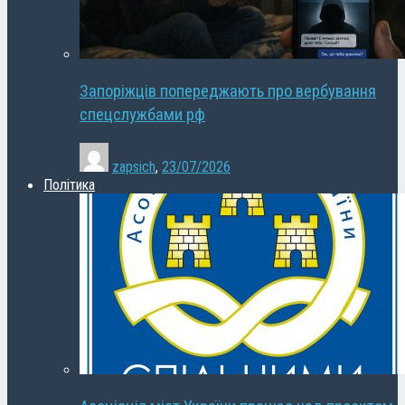
Запоріжців попереджають про вербування
спецслужбами рф
zapsich
,
23/07/2026
Політика