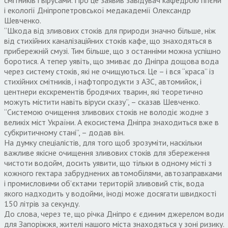
і екології Дніпропетровської медакадемії Олександр
Шевченко.
“Шкода від зливових стоків для природи значно більше, ніж
від стихійних каналізаційних стоків кафе, що знаходяться в
прибережній смузі. Тим більше, що з останніми можна успішно
боротися. А тепер уявіть, що змиває до Дніпра дощова вода
через систему стоків, які не очищуються. Це – і вся “краса” із
стихійних смітників, і нафтопродукти з АЗС, автомийок, і
центнери екскрементів бродячих тварин, які теоретично
можуть містити навіть віруси сказу”, – сказав Шевченко.
“Системою очищення зливових стоків не володіє жодне з
великіх міст України. А екосистема Дніпра знаходиться вже в
субкритичному стані”, – додав він.
На думку спеціалістів, для того щоб зрозуміти, наскільки
важливе якісне очищення зливових стоків для збереження
чистоти водойм, досить уявити, що тільки в одному місті з
кожного гектара забруднених автомобілями, автозаправками
і промисловими об’єктами територій зливовий стік, вода
якого надходить у водойми, іноді може досягати швидкості
150 літрів за секунду.
До слова, через те, що річка Дніпро є єдиним джерелом води
для Запоріжжя, жителі нашого міста знаходяться у зоні ризику.