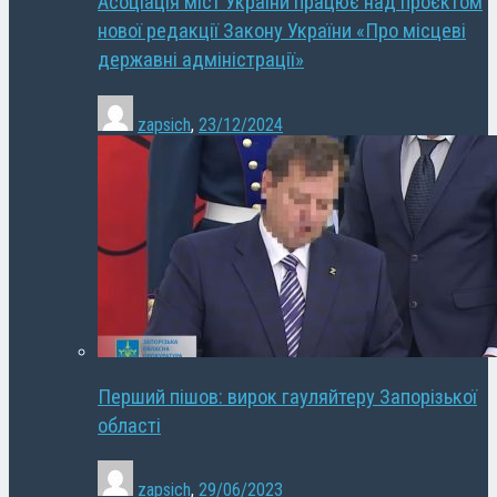
Асоціація міст України працює над проєктом
нової редакції Закону України «Про місцеві
державні адміністрації»
zapsich
,
23/12/2024
Перший пішов: вирок гауляйтеру Запорізької
області
zapsich
,
29/06/2023