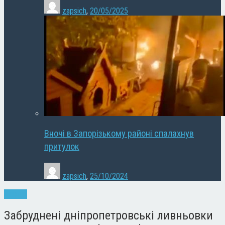
zapsich
,
20/05/2025
Вночі в Запорізькому районі спалахнув
притулок
zapsich
,
25/10/2024
Новини
Забруднені дніпропетровські ливньовки