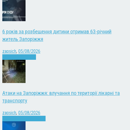
6 років за розбещення дитини отримав 63-річний
житель Запоріжжя
zapsich
,
05/08/2026
Запоріжжя
Новини
Атаки на Запоріжжя: влучання по території лікарні та
транспорту
zapsich
,
05/08/2026
Війна
Запоріжжя
Новини