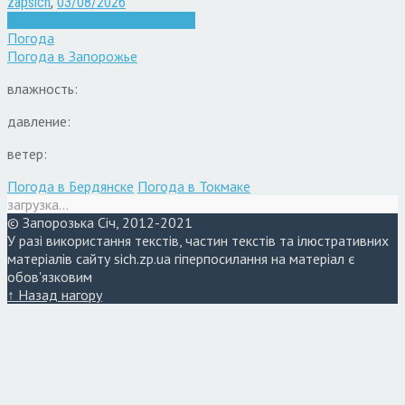
zapsich
,
03/08/2026
Війна
Запоріжжя
Кримінал
Новини
Погода
Погода в
Запорожье
влажность:
давление:
ветер:
Погода в Бердянске
Погода в Токмаке
загрузка...
© Запорозька Січ, 2012-2021
У разі використання текстів, частин текстів та ілюстративних
матеріалів сайту sich.zp.ua гіперпосилання на матеріал є
обов'язковим
↑ Назад нагору