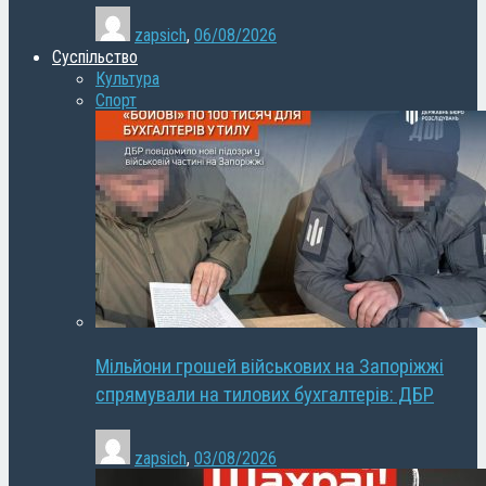
zapsich
,
06/08/2026
Суспільство
Культура
Спорт
Мільйони грошей військових на Запоріжжі
спрямували на тилових бухгалтерів: ДБР
zapsich
,
03/08/2026