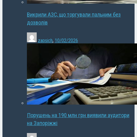
Викрили АЗС, що торгували пальним без
дозволів
zapsich
,
10/02/2026
Порушень на 190 млн грн виявили аудитори
на Запоріжжі