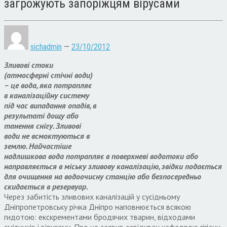
загрожують запоріжцям вірусами
sichadmin
—
23/10/2012
Зливові стоки
(атмосферні стічні води)
– це вода, яка потрапляє
в каналізаційну систему
під час випадання опадів, в
результаті дощу або
танення снігу. Зливові
води не всмоктуються в
землю. Найчастіше
надлишкова вода потрапляє в поверхневі водотоки або
направляється в міську зливову каналізацію, звідки подається
для очищення на водоочисну станцію або безпосередньо
скидається в резервуар.
Через забитість зливових каналізацій у сусідньому
Дніпропетровську річка Дніпро наповнюється всякою
гидотою: екскрементами бродячих тварин, відходами
смітників і вірусами. Про це заявив завідувач кафедрою гігієни