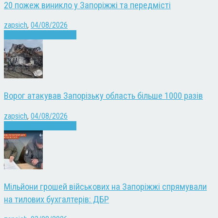
20 пожеж виникло у Запоріжжі та передмісті
zapsich
,
04/08/2026
Війна
Запоріжжя
Новини
Ворог атакував Запорізьку область більше 1000 разів
zapsich
,
04/08/2026
Війна
Запоріжжя
Новини
Мільйони грошей військових на Запоріжжі спрямували
на тилових бухгалтерів: ДБР