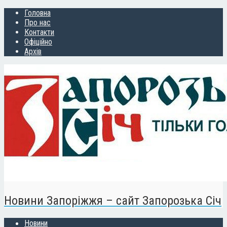
Головна
Про нас
Контакти
Офіційно
Архів
Новини Запоріжжя – сайт Запорозька Січ
Новини