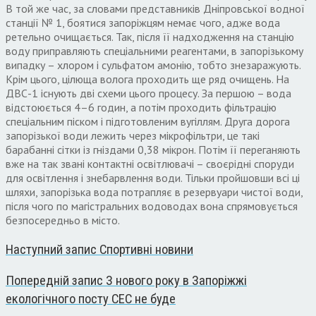
В той же час, за словами представників Дніпровської водної
станції № 1, боятися запоріжцям немає чого, адже вода
ретельно очищається. Так, після її надходження на станцію
воду приправляють спеціальними реагентами, в запорізькому
випадку – хлором і сульфатом амонію, тобто знезаражують.
Крім цього, цілюща волога проходить ще ряд очищень. На
ДВС-1 існують дві схеми цього процесу. За першою – вода
відстоюється 4–6 годин, а потім проходить фільтрацію
спеціальним піском і підготовленим вугіллям. Друга дорога
запорізької води лежить через мікрофільтри, це такі
барабанні сітки із гніздами 0,38 мікрон. Потім її переганяють
вже на так звані контактні освітлювачі – своєрідні споруди
для освітлення і знебарвлення води. Тільки пройшовши всі ці
шляхи, запорізька вода потрапляє в резервуари чистої води,
після чого по магістральних водоводах вона спрямовується
безпосередньо в місто.
Наступний запис
Спортивні новини
Попередній запис
З нового року в Запоріжжі
екологічного посту СЕС не буде