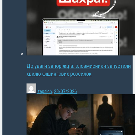
До уваги запоріжців: зловмисники запустили
хвилю фішингових розсилок
zapsich
,
23/07/2026