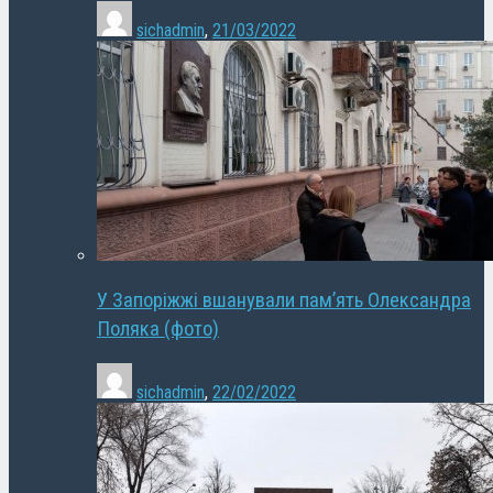
sichadmin
,
21/03/2022
У Запоріжжі вшанували пам’ять Олександра
Поляка (фото)
sichadmin
,
22/02/2022