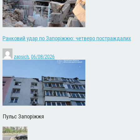
Ранковий удар по Запоріжжю: четверо постраждалих
zapsich
,
06/08/2026
Пульс Запоріжжя