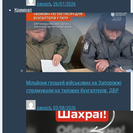
zapsich
,
26/01/2026
Кримінал
Мільйони грошей військових на Запоріжжі
спрямували на тилових бухгалтерів: ДБР
zapsich
,
03/08/2026