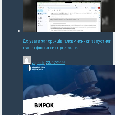
До уваги запоріжців: зловмисники запустили
хвилю фішингових розсилок
zapsich
,
23/07/2026