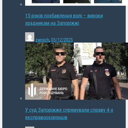
15 років позбавлення волі – вироки
зрадникам на Запоріжжі
zapsich
,
05/12/2025
У суд Запоріжжя спрямували справу 4-х
експравоохоронців