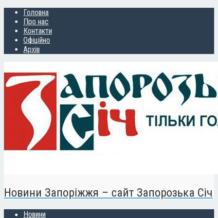
Головна
Про нас
Контакти
Офіційно
Архів
Новини Запоріжжя – сайт Запорозька Січ
Новини