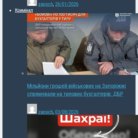
zapsich
,
26/01/2026
Кримінал
Мільйони грошей військових на Запоріжжі
спрямували на тилових бухгалтерів: ДБР
zapsich
,
03/08/2026