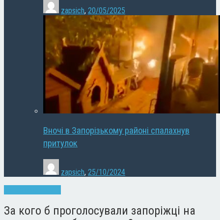
zapsich
,
20/05/2025
Вночі в Запорізькому районі спалахнув
притулок
zapsich
,
25/10/2024
Запоріжжя
Новини
За кого б проголосували запоріжці на