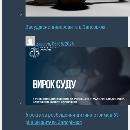
Засуджено диверсанта в Запоріжжі
zapsich
,
05/08/2026
6 років за розбещення дитини отримав 63-
річний житель Запоріжжя