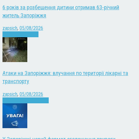
6 років за розбещення дитини отримав 63-річний
житель Запоріжжя
zapsich
,
05/08/2026
Запоріжжя
Новини
Атаки на Запоріжжя: влучання по території лікарні та
транспорту
zapsich
,
05/08/2026
Війна
Запоріжжя
Новини