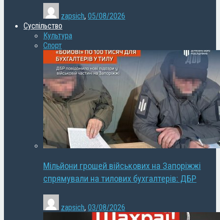
zapsich
,
05/08/2026
Суспільство
Культура
Спорт
Мільйони грошей військових на Запоріжжі
спрямували на тилових бухгалтерів: ДБР
zapsich
,
03/08/2026