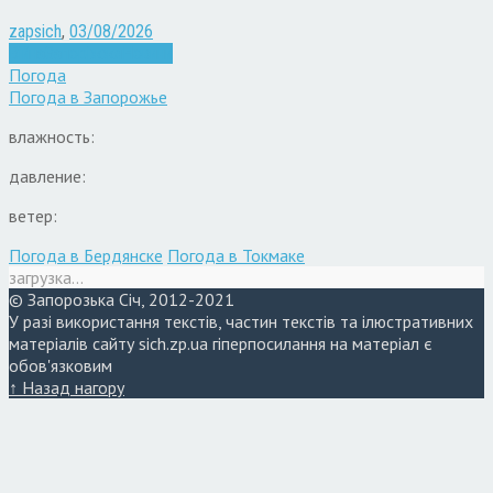
zapsich
,
03/08/2026
Війна
Запоріжжя
Новини
Погода
Погода в
Запорожье
влажность:
давление:
ветер:
Погода в Бердянске
Погода в Токмаке
загрузка...
© Запорозька Січ, 2012-2021
У разі використання текстів, частин текстів та ілюстративних
матеріалів сайту sich.zp.ua гіперпосилання на матеріал є
обов'язковим
↑ Назад нагору