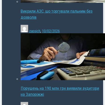
Викрили АЗС, що торгували пальним без
дозволів
zapsich
,
10/02/2026
Порушень на 190 млн грн виявили аудитори
на Запоріжжі