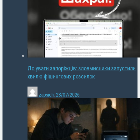
До уваги запоріжців: зловмисники запустили
хвилю фішингових розсилок
zapsich
,
23/07/2026