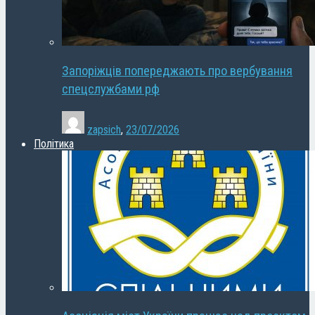
Запоріжців попереджають про вербування
спецслужбами рф
zapsich
,
23/07/2026
Політика