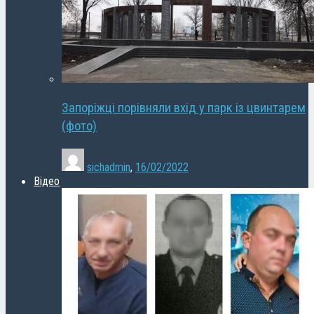
Запоріжці порівняли вхід у парк із цвинтарем
(фото)
sichadmin
,
16/02/2022
Відео