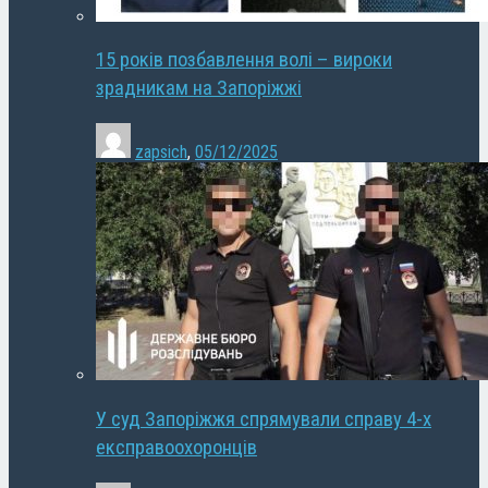
15 років позбавлення волі – вироки
зрадникам на Запоріжжі
zapsich
,
05/12/2025
У суд Запоріжжя спрямували справу 4-х
експравоохоронців