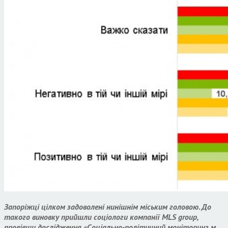
Запоріжці цілком задоволені нинішнім міським головою. До
такого виновку прийшли соціологи компанії MLS group,
провівши дослідження «Соціально-політичний моніторинг м.