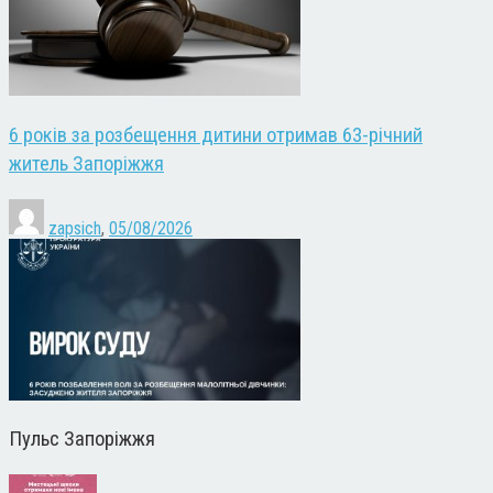
6 років за розбещення дитини отримав 63-річний
житель Запоріжжя
zapsich
,
05/08/2026
Пульс Запоріжжя