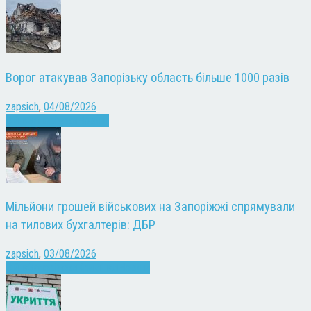
Ворог атакував Запорізьку область більше 1000 разів
zapsich
,
04/08/2026
Війна
Запоріжжя
Новини
Мільйони грошей військових на Запоріжжі спрямували
на тилових бухгалтерів: ДБР
zapsich
,
03/08/2026
Війна
Запоріжжя
Кримінал
Новини