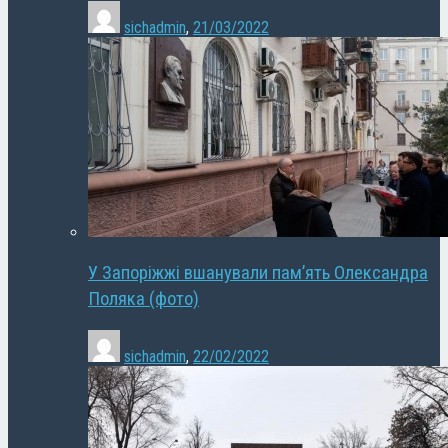
sichadmin
,
21/03/2022
У Запоріжжі вшанували пам’ять Олександра
Поляка (фото)
sichadmin
,
22/02/2022