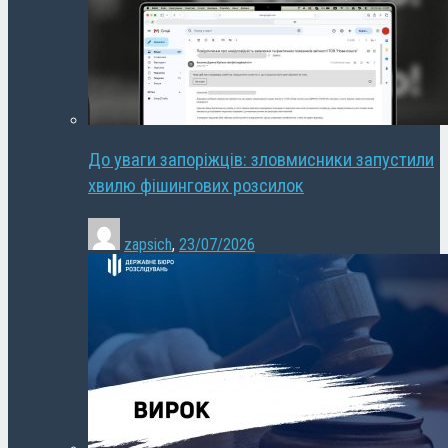
До уваги запоріжців: зловмисники запустили
хвилю фішингових розсилок
zapsich
,
23/07/2026