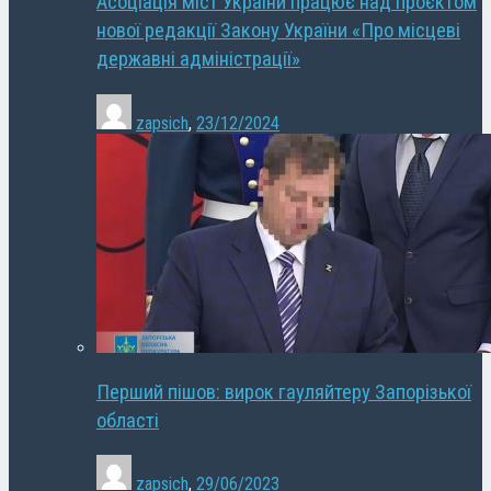
Асоціація міст України працює над проєктом
нової редакції Закону України «Про місцеві
державні адміністрації»
zapsich
,
23/12/2024
Перший пішов: вирок гауляйтеру Запорізької
області
zapsich
,
29/06/2023