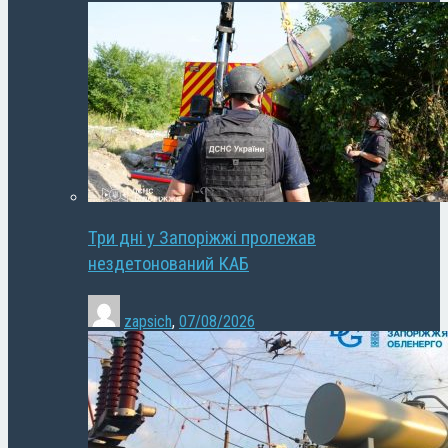
Три дні у Запоріжжі пролежав
нездетонований КАБ
zapsich
,
07/08/2026