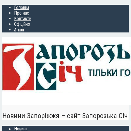
Головна
Про нас
Контакти
Офіційно
Архів
Новини Запоріжжя – сайт Запорозька Січ
Новини