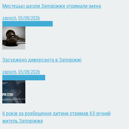
Мистецькі школи Запоріжжя отримали імена
zapsich
,
05/08/2026
Запоріжжя
Культура
Новини
Засуджено диверсанта в Запоріжжі
zapsich
,
05/08/2026
Війна
Запоріжжя
Новини
6 років за розбещення дитини отримав 63-річний
житель Запоріжжя