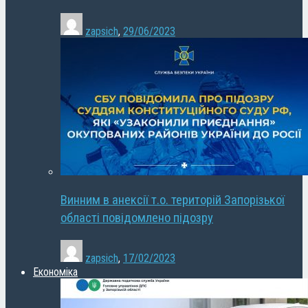
zapsich
,
29/06/2023
Винним в анексії т.о. територій Запорізької
області повідомлено підозру
zapsich
,
17/02/2023
Економіка