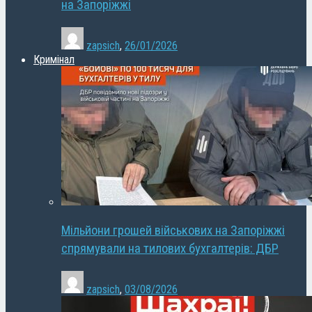
на Запоріжжі
zapsich
,
26/01/2026
Кримінал
Мільйони грошей військових на Запоріжжі
спрямували на тилових бухгалтерів: ДБР
zapsich
,
03/08/2026