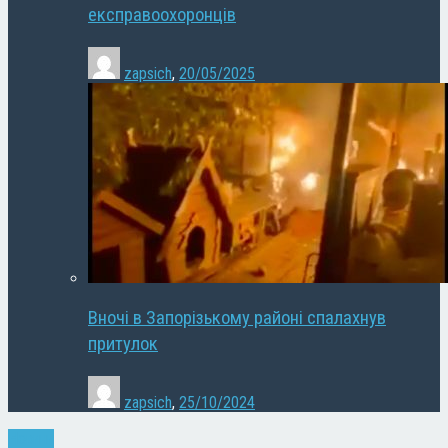
експравоохоронців
zapsich
,
20/05/2025
Вночі в Запорізькому районі спалахнув
притулок
zapsich
,
25/10/2024
Новини