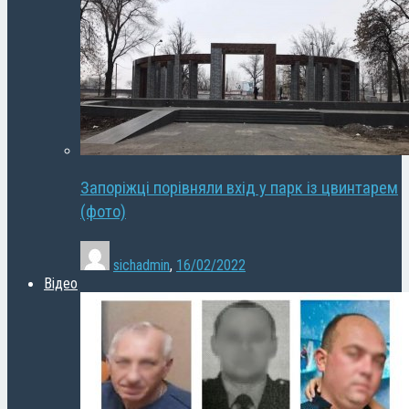
Запоріжці порівняли вхід у парк із цвинтарем
(фото)
sichadmin
,
16/02/2022
Відео