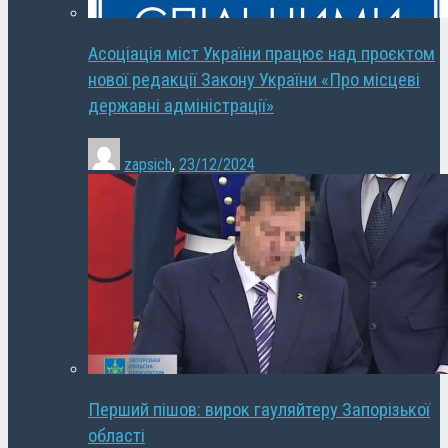
Асоціація міст України працює над проєктом
нової редакції Закону України «Про місцеві
державні адміністрації»
zapsich
,
23/12/2024
Перший пішов: вирок гауляйтеру Запорізької
області