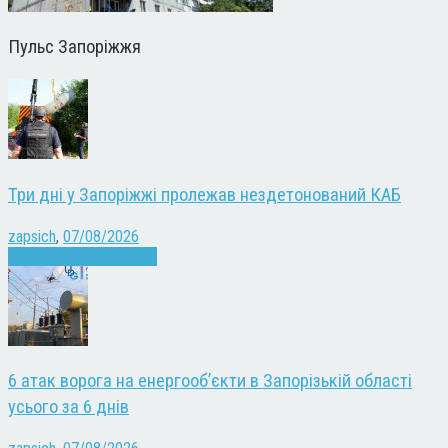
Пульс Запоріжжя
Три дні у Запоріжжі пролежав нездетонований КАБ
zapsich
,
07/08/2026
Війна
Запоріжжя
Новини
6 атак ворога на енергооб’єкти в Запорізькій області
усього за 6 днів