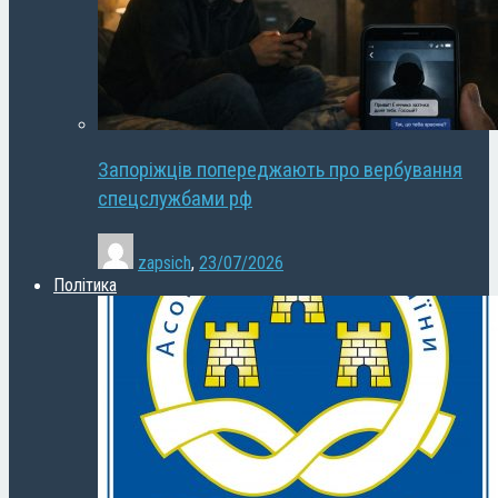
Запоріжців попереджають про вербування
спецслужбами рф
zapsich
,
23/07/2026
Політика