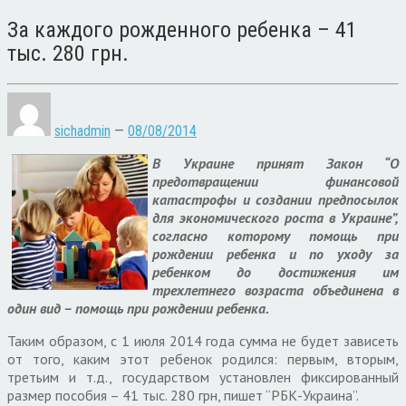
За каждого рожденного ребенка – 41
тыс. 280 грн.
sichadmin
—
08/08/2014
В Украине принят Закон “О
предотвращении финансовой
катастрофы и создании предпосылок
для экономического роста в Украине”,
согласно которому помощь при
рождении ребенка и по уходу за
ребенком до достижения им
трехлетнего возраста объединена в
один вид – помощь при рождении ребенка.
Таким образом, с 1 июля 2014 года сумма не будет зависеть
от того, каким этот ребенок родился: первым, вторым,
третьим и т.д., государством установлен фиксированный
размер пособия – 41 тыс. 280 грн, пишет “РБК-Украина”.