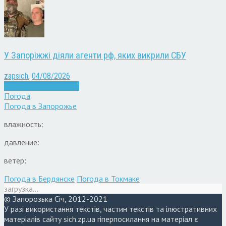
У Запоріжжі діяли агенти рф, яких викрили СБУ
zapsich
,
04/08/2026
Війна
Запоріжжя
Новини
Погода
Погода в
Запорожье
влажность:
давление:
ветер:
Погода в Бердянске
Погода в Токмаке
загрузка...
© Запорозька Січ, 2012-2021
У разі використання текстів, частин текстів та ілюстративних
матеріалів сайту sich.zp.ua гіперпосилання на матеріал є