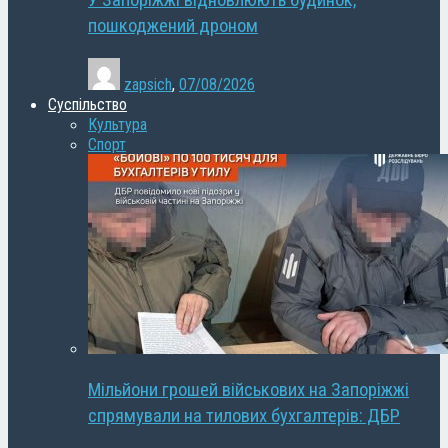
У Запоріжжі відновлюють будинок,
пошкоджений дроном
zapsich
,
07/08/2026
Суспільство
Культура
Спорт
Мільйони грошей військових на Запоріжжі
спрямували на тилових бухгалтерів: ДБР