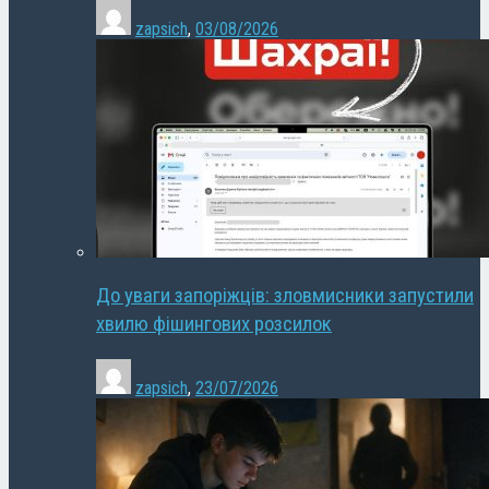
zapsich
,
03/08/2026
До уваги запоріжців: зловмисники запустили
хвилю фішингових розсилок
zapsich
,
23/07/2026