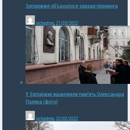
Запоріжжя об’єдналося заради перемоги
sichadmin
,
21/03/2022
У Запоріжжі вшанували пам’ять Олександра
Поляка (фото)
sichadmin
,
22/02/2022