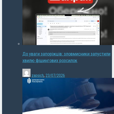
До уваги запоріжців: зловмисники запустили
хвилю фішингових розсилок
zapsich
,
23/07/2026