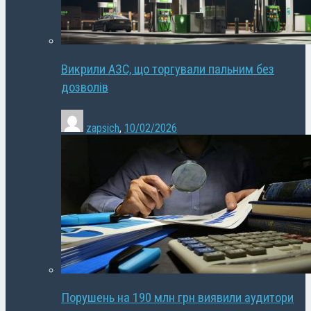
Викрили АЗС, що торгували пальним без
дозволів
zapsich
,
10/02/2026
Порушень на 190 млн грн виявили аудитори