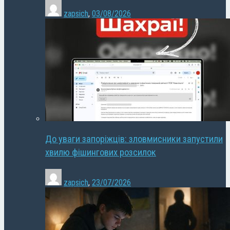
zapsich
,
03/08/2026
До уваги запоріжців: зловмисники запустили
хвилю фішингових розсилок
zapsich
,
23/07/2026