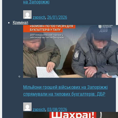
на Запоріжжі
zapsich
,
26/01/2026
Кримінал
Мільйони грошей військових на Запоріжжі
спрямували на тилових бухгалтерів: ДБР
zapsich
,
03/08/2026