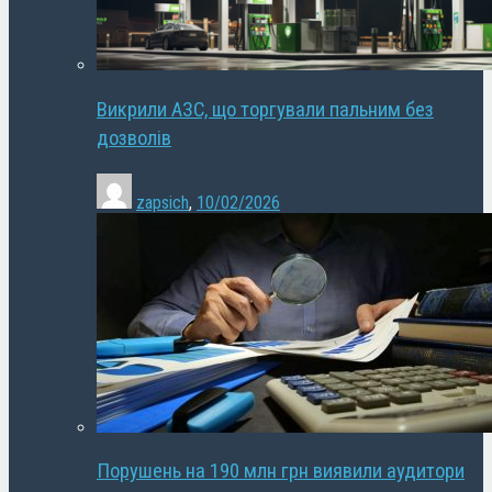
Викрили АЗС, що торгували пальним без
дозволів
zapsich
,
10/02/2026
Порушень на 190 млн грн виявили аудитори