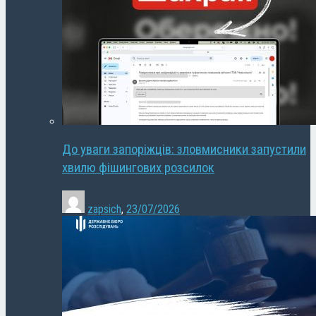
До уваги запоріжців: зловмисники запустили
хвилю фішингових розсилок
zapsich
,
23/07/2026