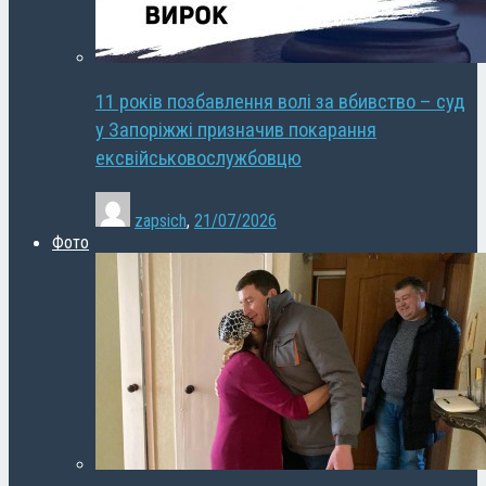
11 років позбавлення волі за вбивство – суд
у Запоріжжі призначив покарання
ексвійськовослужбовцю
zapsich
,
21/07/2026
Фото