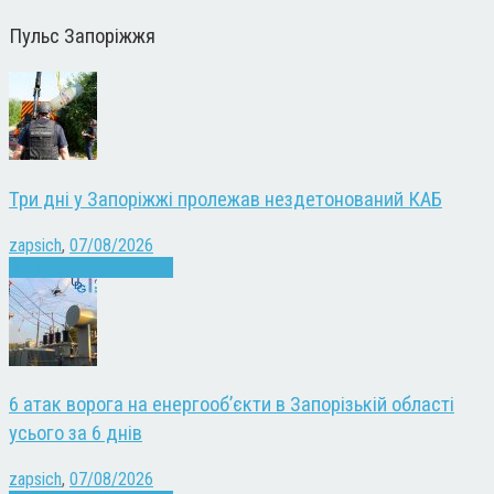
Пульс Запоріжжя
Три дні у Запоріжжі пролежав нездетонований КАБ
zapsich
,
07/08/2026
Війна
Запоріжжя
Новини
6 атак ворога на енергооб’єкти в Запорізькій області
усього за 6 днів
zapsich
,
07/08/2026