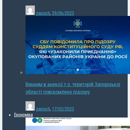
zapsich
,
29/06/2023
Винним в анексії т.о. територій Запорізької
області повідомлено підозру
zapsich
,
17/02/2023
Економіка