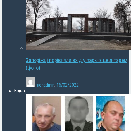
Запоріжці порівняли вхід у парк із цвинтарем
(фото)
sichadmin
,
16/02/2022
Відео