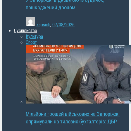
У Запоріжжі відновлюють будинок,
пошкоджений дроном
zapsich
,
07/08/2026
Суспільство
Культура
Спорт
Мільйони грошей військових на Запоріжжі
спрямували на тилових бухгалтерів: ДБР