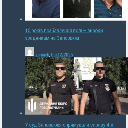
15 років позбавлення волі – вироки
зрадникам на Запоріжжі
zapsich
,
05/12/2025
У суд Запоріжжя спрямували справу 4-х