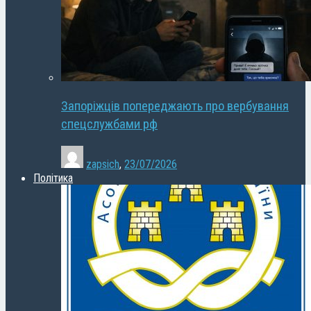
Запоріжців попереджають про вербування
спецслужбами рф
zapsich
,
23/07/2026
Політика