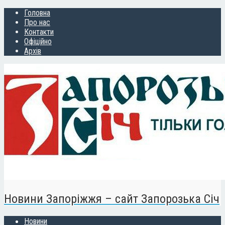
Головна
Про нас
Контакти
Офіційно
Архів
Новини Запоріжжя – сайт Запорозька Січ
Новини