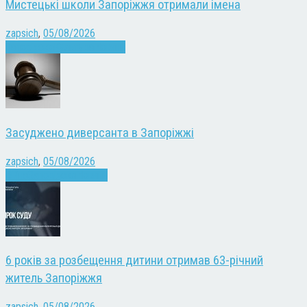
Мистецькі школи Запоріжжя отримали імена
zapsich
,
05/08/2026
Запоріжжя
Культура
Новини
Засуджено диверсанта в Запоріжжі
zapsich
,
05/08/2026
Війна
Запоріжжя
Новини
6 років за розбещення дитини отримав 63-річний
житель Запоріжжя
zapsich
,
05/08/2026