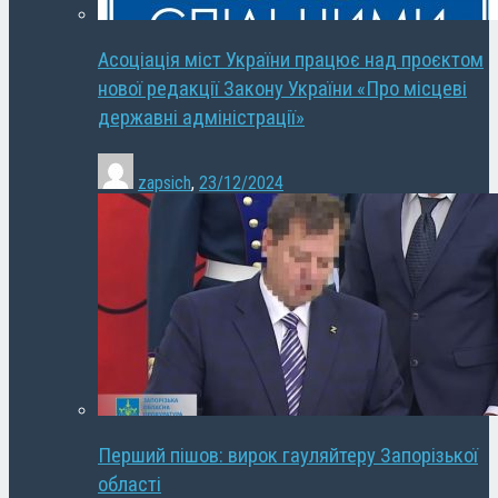
Асоціація міст України працює над проєктом
нової редакції Закону України «Про місцеві
державні адміністрації»
zapsich
,
23/12/2024
Перший пішов: вирок гауляйтеру Запорізької
області