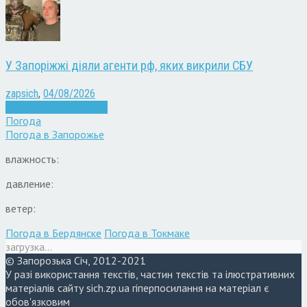
У Запоріжжі діяли агенти рф, яких викрили СБУ
zapsich
,
04/08/2026
Війна
Запоріжжя
Новини
Погода
Погода в
Запорожье
влажность:
давление:
ветер:
Погода в Бердянске
Погода в Токмаке
загрузка...
© Запорозька Січ, 2012-2021
У разі використання текстів, частин текстів та ілюстративних
матеріалів сайту sich.zp.ua гіперпосилання на матеріал є
обов'язковим