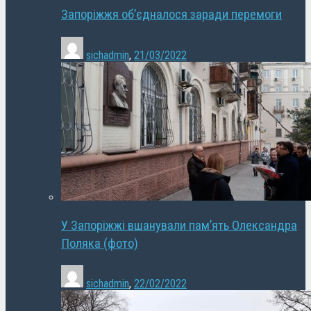
Запоріжжя об’єдналося заради перемоги
sichadmin
,
21/03/2022
У Запоріжжі вшанували пам’ять Олександра
Поляка (фото)
sichadmin
,
22/02/2022