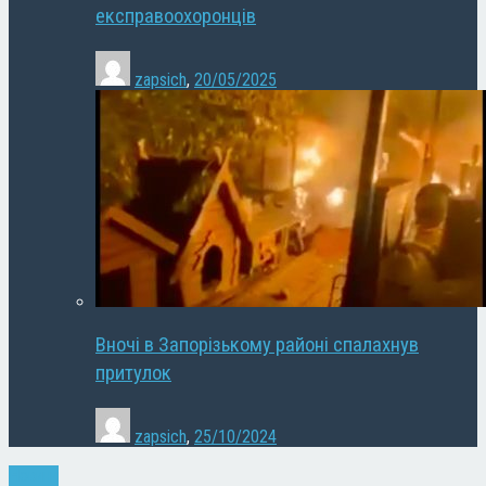
експравоохоронців
zapsich
,
20/05/2025
Вночі в Запорізькому районі спалахнув
притулок
zapsich
,
25/10/2024
Новини