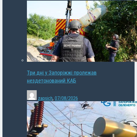
Три дні у Запоріжжі пролежав
нездетонований КАБ
zapsich
,
07/08/2026