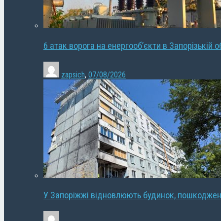
6 атак ворога на енергооб’єкти в Запорізькій о
zapsich
,
07/08/2026
У Запоріжжі відновлюють будинок, пошкодже