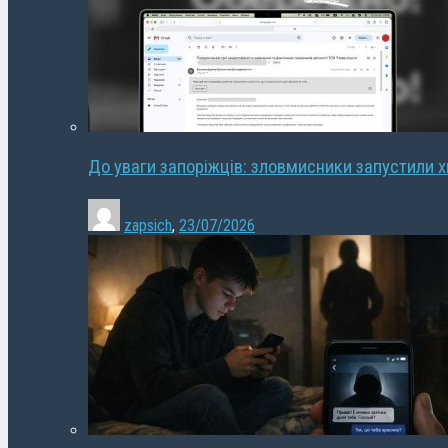
До уваги запоріжців: зловмисники запустили 
zapsich
,
23/07/2026