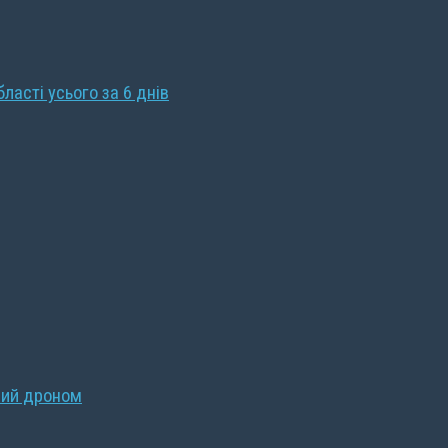
бласті усього за 6 днів
ний дроном