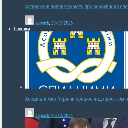
Запоріжців попереджають про вербування сп
zapsich
,
23/07/2026
Політика
Асоціація міст України працює над проєктом н
zapsich
,
23/12/2024