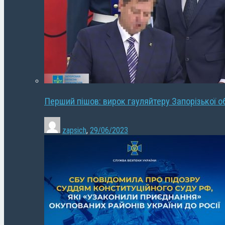
Перший пішов: вирок гауляйтеру Запорізької о
zapsich
,
29/06/2023