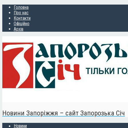
Головна
Про нас
Контакти
Офіційно
Архів
Новини Запоріжжя – сайт Запорозька Січ
Новини