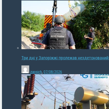
Три дні у Запоріжжі пролежав нездетонований
zapsich
,
07/08/2026