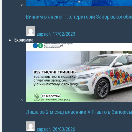
Винним в анексії т.о. територій Запорізької об
zapsich
,
17/02/2023
Економіка
Лише за 2 місяці власники VIP-авто в Запорізь
zapsich
,
26/03/2026