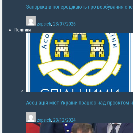
Запоріжців попереджають про вербування сп
zapsich
,
23/07/2026
Політика
Асоціація міст України працює над проєктом н
zapsich
,
23/12/2024