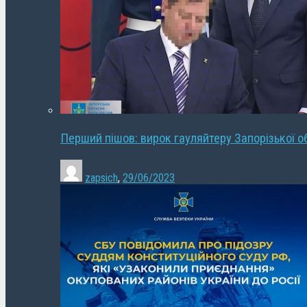
Перший пішов: вирок гауляйтеру Запорізької о
zapsich
,
29/06/2023