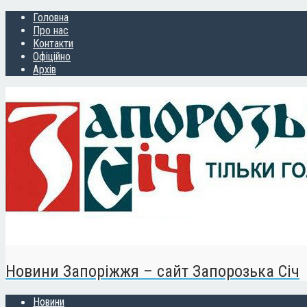
Головна
Про нас
Контакти
Офіційно
Архів
Новини Запоріжжя – сайт Запорозька Січ
Новини