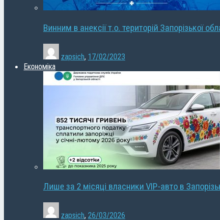
Винним в анексії т.о. територій Запорізької об
zapsich
,
17/02/2023
Економіка
Лише за 2 місяці власники VIP-авто в Запорізь
zapsich
,
26/03/2026