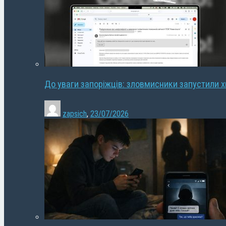
До уваги запоріжців: зловмисники запустили 
zapsich
,
23/07/2026